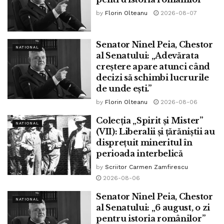
propriu – zis al termenului.
by
Florin Olteanu
2026-08-07
Senator Ninel Peia, Chestor
NATIONAL
al Senatului: „Adevărata
creștere apare atunci când
decizi să schimbi lucrurile
Istoric sumar al organizaţiei (Franc)Masoneriei de după
de unde ești.”
anul 1800
by
Florin Olteanu
2026-08-06
Comparativ cu alte instituţii «de efervescenţă spirituală»
Colecția „Spirit și Mister”
NATIONAL
ale secolului, (Franc)masoneria a fost considerată şi
(VII): Liberalii și țărăniștii au
continuă să fie….” mult mai deschisă,” din punct de vedere
disprețuit mineritul în
perioada interbelică
social. «Admişii» legali, mediile asociative tradiţionale,
sunt ori infiltraţi prin diversele medii sociale ori propriu-zis
by
Scriitor Carmen Zamfirescu
2026-08-06
ei sunt cei care conduc destinele din organizaţii religioase,
culturale, corporative, comunitare, purtătoare ale valorilor
Senator Ninel Peia, Chestor
NATIONAL
specifice unei societăţi ierarhizate şi structurate
în jurul a
al Senatului: „6 august, o zi
pentru istoria românilor”
două imagini centrale reprezentate de «figura» lui