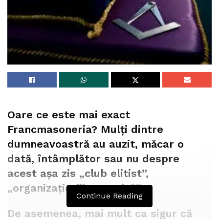
Oare ce este mai exact
Francmasoneria? Mulți dintre
dumneavoastră au auzit, măcar o
dată, întâmplător sau nu despre
acest așa zis „club elitist”,
„organizație filantropică”.
Continue Reading
De asemenea, mai mult ca sigur că