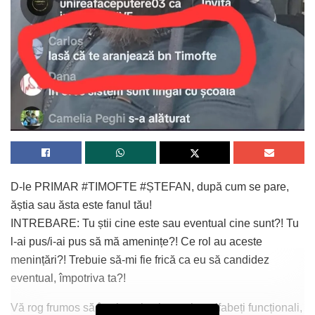
condiţionat, în cadrul unei noi ierarhii interne inchise,
instalându-l în calitatea dezirabilă de om şi cetăţean.
Egalitatea reală a membrilor masoni este însă una
selectiv elitistă, dacă nu cumva chiar «aristocratică»
independentă de diferenţele de condiţie socială, dar
respectându-le. de frica de a nu fi eliminat fizic.
D-le PRIMAR #TIMOFTE #ȘTEFAN, după cum se pare,
ăștia sau ăsta este fanul tău!
INTREBARE: Tu știi cine este sau eventual cine sunt?! Tu
l-ai pus/i-ai pus să mă amenințe?! Ce rol au aceste
menințări?! Trebuie să-mi fie frică ca eu să candidez
eventual, împotriva ta?!
De asemenea, (Franc)Masoneria şi-a avut propriul sistem
Vă rog frumos să înțelegeți toți acești analfabeți funcționali,