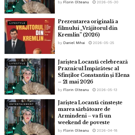
by
Florin Olteanu
2026-05-30
Prezentarea originală a
LIFESTYLE
filmului „Vrăjitorul din
Kremlin” (2026)
by
Daniel Mihai
2026-05-25
Jariștea Locantă celebrează
LIFESTYLE
Praznicul Împărătesc al
Sfinților Constantin și Elena
– 21 mai 2026
by
Florin Olteanu
2026-05-13
Jariștea Locantă cinstește
ENTERTAINMENT
marea sărbătoare de
Armindeni – va fi un
weekend de poveste
by
Florin Olteanu
2026-04-18