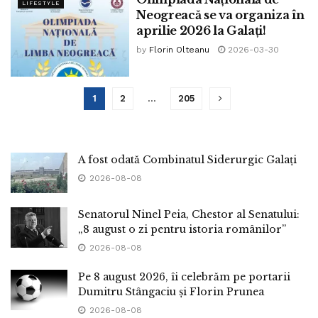
LIFESTYLE
Neogreacă se va organiza în
aprilie 2026 la Galați!
by
Florin Olteanu
2026-03-30
1
2
…
205
A fost odată Combinatul Siderurgic Galați
2026-08-08
Senatorul Ninel Peia, Chestor al Senatului:
„8 august o zi pentru istoria românilor”
2026-08-08
Pe 8 august 2026, îi celebrăm pe portarii
Dumitru Stângaciu și Florin Prunea
2026-08-08