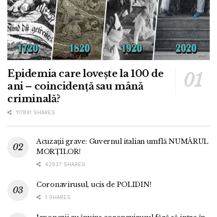
Epidemia care lovește la 100 de
ani – coincidență sau mână
criminală?
117891 SHARES
Acuzații grave: Guvernul italian umflă NUMĂRUL
MORȚILOR!
42937 SHARES
Coronavirusul, ucis de POLIDIN!
1 SHARES