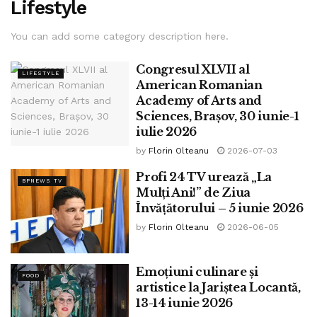
Lifestyle
You can add some category description here.
Congresul XLVII al
LIFESTYLE
American Romanian
Academy of Arts and
Sciences, Brașov, 30 iunie-1
iulie 2026
by
Florin Olteanu
2026-07-03
Profi 24 TV urează „La
BPNEWS TV
Mulți Ani!” de Ziua
Învățătorului – 5 iunie 2026
by
Florin Olteanu
2026-06-05
Emoțiuni culinare și
FOOD
artistice la Jariștea Locantă,
13-14 iunie 2026