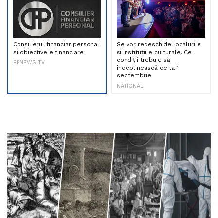
Consilierul financiar personal
Se vor redeschide localurile
si obiectivele financiare
și instituțiile culturale. Ce
condiții trebuie să
BPNEWS TV
îndeplinească de la 1
septembrie
NATIONAL