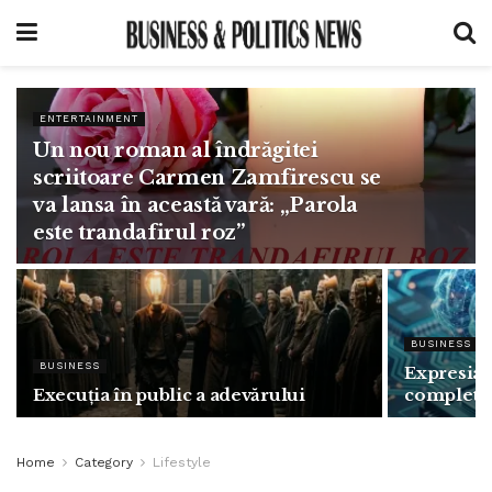
ENTERTAINMENT
Un nou roman al îndrăgitei
scriitoare Carmen Zamfirescu se
va lansa în această vară: „Parola
este trandafirul roz”
BUSINESS
BUSINESS
Expresia „
Execuția în public a adevărului
complet g
Home
Category
Lifestyle