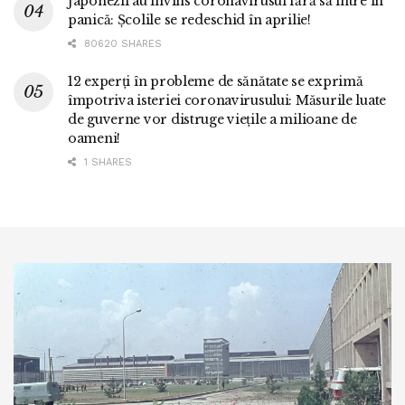
Japonezii au învins coronavirusul fără să intre în
panică: Școlile se redeschid în aprilie!
80620 SHARES
12 experți în probleme de sănătate se exprimă
împotriva isteriei coronavirusului: Măsurile luate
de guverne vor distruge viețile a milioane de
oameni!
1 SHARES