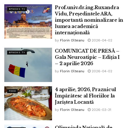
Prof.univ.dr.ing.Ruxandra
BPNEWS TV
Vidu, Președintele ARA,
importantă nominalizare în
lumea academică
internațională
by
Florin Olteanu
2026-04-02
COMUNICAT DE PRESĂ –
BPNEWS TV
Gala Neuroatipic – Ediția I
– 2 aprilie 2026
by
Florin Olteanu
2026-04-02
4 aprilie, 2026, Praznicul
FOOD
Împărătesc al Floriilor la
Jariștea Locantă
by
Florin Olteanu
2026-03-31
Olimpiada Națională de