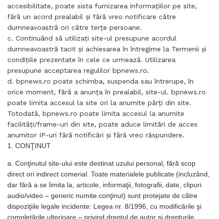
accesibilitate, poate sista furnizarea informaţiilor pe site,
fără un acord prealabil şi fără vreo notificare către
dumneavoastră ori către terţe persoane.
c. Continuând să utilizaţi site-ul presupune acordul
dumneavoastră tacit şi achiesarea în întregime la Termenii şi
condiţiile prezentate în cele ce urmează. Utilizarea
presupune acceptarea regulilor bpnews.ro.
d. bpnews.ro poate schimba, suspenda sau întrerupe, în
orice moment, fără a anunţa în prealabil, site-ul. bpnews.ro
poate limita accesul la site ori la anumite părţi din site.
Totodată, bpnews.ro poate limita accesul la anumite
facilităţi/frame-uri din site, poate aduce limitări de acces
anumitor IP-uri fără notificări şi fără vreo răspundere.
1. CONŢINUT
a. Conţinutul site-ului este destinat uzului personal, fără scop
direct ori indirect comerial. Toate materialele publicate (incluzând,
dar fără a se limita la, articole, informaţii, fotografii, date, clipuri
audio/video – generic numite conţinut) sunt protejate de către
dispoziţiile legale incidente: Legea nr. 8/1996, cu modificările şi
completările ulterioare – privind dreptul de autor şi drepturile