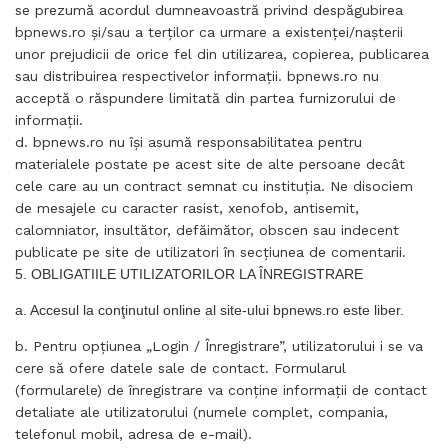
se prezumă acordul dumneavoastră privind despăgubirea
bpnews.ro şi/sau a terţilor ca urmare a existenţei/naşterii
unor prejudicii de orice fel din utilizarea, copierea, publicarea
sau distribuirea respectivelor informaţii. bpnews.ro nu
acceptă o răspundere limitată din partea furnizorului de
informaţii.
d. bpnews.ro nu îşi asumă responsabilitatea pentru
materialele postate pe acest site de alte persoane decât
cele care au un contract semnat cu instituţia. Ne disociem
de mesajele cu caracter rasist, xenofob, antisemit,
calomniator, insultător, defăimător, obscen sau indecent
publicate pe site de utilizatori în secţiunea de comentarii.
5. OBLIGATIILE UTILIZATORILOR LA ÎNREGISTRARE
a. Accesul la conţinutul online al site-ului bpnews.ro este liber.
b. Pentru opţiunea „Login / Înregistrare”, utilizatorului i se va
cere să ofere datele sale de contact. Formularul
(formularele) de înregistrare va conţine informaţii de contact
detaliate ale utilizatorului (numele complet, compania,
telefonul mobil, adresa de e-mail).