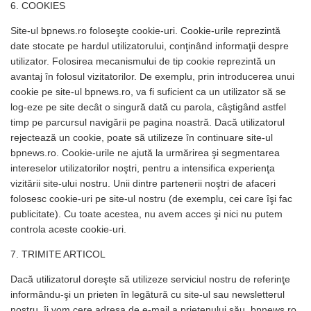
6. COOKIES
Site-ul bpnews.ro foloseşte cookie-uri. Cookie-urile reprezintă
date stocate pe hardul utilizatorului, conţinând informaţii despre
utilizator. Folosirea mecanismului de tip cookie reprezintă un
avantaj în folosul vizitatorilor. De exemplu, prin introducerea unui
cookie pe site-ul bpnews.ro, va fi suficient ca un utilizator să se
log-eze pe site decât o singură dată cu parola, câştigând astfel
timp pe parcursul navigării pe pagina noastră. Dacă utilizatorul
rejectează un cookie, poate să utilizeze în continuare site-ul
bpnews.ro. Cookie-urile ne ajută la urmărirea şi segmentarea
intereselor utilizatorilor noştri, pentru a intensifica experienţa
vizitării site-ului nostru. Unii dintre partenerii noştri de afaceri
folosesc cookie-uri pe site-ul nostru (de exemplu, cei care îşi fac
publicitate). Cu toate acestea, nu avem acces şi nici nu putem
controla aceste cookie-uri.
7. TRIMITE ARTICOL
Dacă utilizatorul doreşte să utilizeze serviciul nostru de referinţe
informându-şi un prieten în legătură cu site-ul sau newsletterul
nostru, îi vom cere adresa de e-mail a prietenului său. bpnews.ro