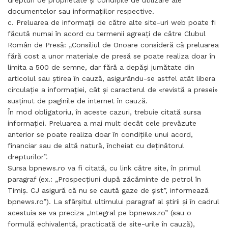
drepturi de proprietate şi condiţiile de utilizare ale
documentelor sau informaţiilor respective.
c. Preluarea de informaţii de către alte site-uri web poate fi
făcută numai în acord cu termenii agreaţi de către Clubul
Român de Presă: „Consiliul de Onoare consideră că preluarea
fără cost a unor materiale de presă se poate realiza doar în
limita a 500 de semne, dar fără a depăşi jumătate din
articolul sau ştirea în cauză, asigurându-se astfel atât libera
circulaţie a informaţiei, cât şi caracterul de «revistă a presei»
susţinut de paginile de internet în cauză.
În mod obligatoriu, în aceste cazuri, trebuie citată sursa
informaţiei. Preluarea a mai mult decât cele prevăzute
anterior se poate realiza doar în condiţiile unui acord,
financiar sau de altă natură, încheiat cu deţinătorul
drepturilor”.
Sursa bpnews.ro va fi citată, cu link către site, în primul
paragraf (ex.: „Prospecţiuni după zăcăminte de petrol în
Timiş. CJ asigură că nu se caută gaze de şist”, informează
bpnews.ro”). La sfârşitul ultimului paragraf al ştirii şi în cadrul
acestuia se va preciza „Integral pe bpnews.ro” (sau o
formulă echivalentă, practicată de site-urile în cauză),