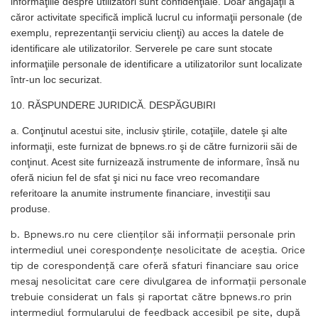
informaţiile despre utilizatori sunt confidenţiale. Doar angajaţii a
căror activitate specifică implică lucrul cu informaţii personale (de
exemplu, reprezentanţii serviciu clienţi) au acces la datele de
identificare ale utilizatorilor. Serverele pe care sunt stocate
informaţiile personale de identificare a utilizatorilor sunt localizate
într-un loc securizat.
10. RĂSPUNDERE JURIDICĂ. DESPĂGUBIRI
a. Conţinutul acestui site, inclusiv ştirile, cotaţiile, datele şi alte
informaţii, este furnizat de bpnews.ro şi de către furnizorii săi de
conţinut. Acest site furnizează instrumente de informare, însă nu
oferă niciun fel de sfat şi nici nu face vreo recomandare
referitoare la anumite instrumente financiare, investiţii sau
produse.
b. Bpnews.ro nu cere clienţilor săi informaţii personale prin
intermediul unei corespondenţe nesolicitate de aceştia. Orice
tip de corespondenţă care oferă sfaturi financiare sau orice
mesaj nesolicitat care cere divulgarea de informaţii personale
trebuie considerat un fals şi raportat către bpnews.ro prin
intermediul formularului de feedback accesibil pe site, după