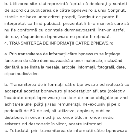
b. Utilizarea site-ului reprezintă faptul că declaraţi şi sunteţi
de acord cu publicarea de către bpnews.ro a unui Conţinut,
stabilit pe baza unor criterii proprii, Conţinut ce poate fi
interpretat ca fiind publicat, prezentat într-o manieră care să
nu fie conformă cu dorinţele dumneavoastră. Într-un astfel
de caz, răspunderea bpnews.ro nu poate fi reţinută.
4. TRANSMITEREA DE INFORMAŢII CĂTRE BPNEWS.ro
a. Prin transmiterea de informaţii către bpnews.ro se înţelege
funizarea de către dumneavoastră a unor materiale, incluzând,
dar fără a se limita la mesaje, articole, informaţii, fotografii, date,
clipuri audio/video.
b. Transmiterea de informaţii către bpnews.ro echivalează cu
acceptul acordat bpnews.ro şi societăţilor afiliate (colectiv
încadrate drept bpnews.ro) ca liber de orice obligaţie privind
achitarea unei plăţi şi/sau remuneraţii, ne-exclusiv şi pe o
perioadă de 50 de ani, să utilizeze, copieze, publice,
distribuie, în orice mod şi cu orice titlu, în orice mediu
existent ori descoperit în viitor, aceste informaţii.
c. Totodată, prin transmiterea de informaţii către bpnews.ro,