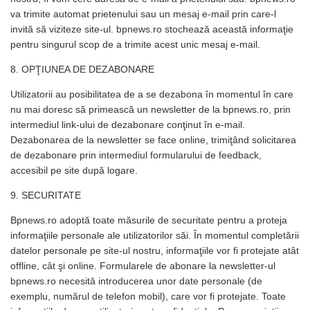
va trimite automat prietenului sau un mesaj e-mail prin care-l
invită să viziteze site-ul. bpnews.ro stochează această informaţie
pentru singurul scop de a trimite acest unic mesaj e-mail.
8. OPŢIUNEA DE DEZABONARE
Utilizatorii au posibilitatea de a se dezabona în momentul în care
nu mai doresc să primească un newsletter de la bpnews.ro, prin
intermediul link-ului de dezabonare conţinut în e-mail.
Dezabonarea de la newsletter se face online, trimiţând solicitarea
de dezabonare prin intermediul formularului de feedback,
accesibil pe site după logare.
9. SECURITATE
Bpnews.ro adoptă toate măsurile de securitate pentru a proteja
informaţiile personale ale utilizatorilor săi. În momentul completării
datelor personale pe site-ul nostru, informaţiile vor fi protejate atât
offline, cât şi online. Formularele de abonare la newsletter-ul
bpnews.ro necesită introducerea unor date personale (de
exemplu, numărul de telefon mobil), care vor fi protejate. Toate