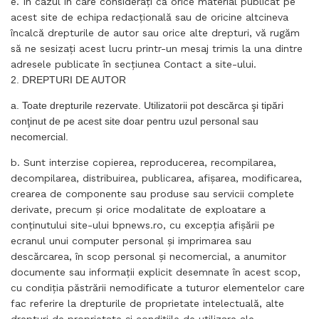
e. În cazul în care consideraţi că orice material publicat pe
acest site de echipa redacţională sau de oricine altcineva
încalcă drepturile de autor sau orice alte drepturi, vă rugăm
să ne sesizaţi acest lucru printr-un mesaj trimis la una dintre
adresele publicate în secţiunea Contact a site-ului.
2. DREPTURI DE AUTOR
a. Toate drepturile rezervate. Utilizatorii pot descărca şi tipări
conţinut de pe acest site doar pentru uzul personal sau
necomercial.
b. Sunt interzise copierea, reproducerea, recompilarea,
decompilarea, distribuirea, publicarea, afişarea, modificarea,
crearea de componente sau produse sau servicii complete
derivate, precum şi orice modalitate de exploatare a
conţinutului site-ului bpnews.ro, cu excepţia afişării pe
ecranul unui computer personal şi imprimarea sau
descărcarea, în scop personal şi necomercial, a anumitor
documente sau informaţii explicit desemnate în acest scop,
cu condiţia păstrării nemodificate a tuturor elementelor care
fac referire la drepturile de proprietate intelectuală, alte