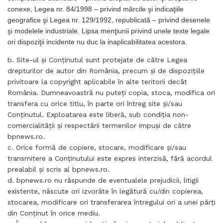
conexe, Legea nr. 84/1998 – privind mărcile şi indicaţiile
geografice şi Legea nr. 129/1992, republicată – privind desenele
şi modelele industriale. Lipsa menţiunii privind unele texte legale
ori dispoziţii incidente nu duc la inaplicabilitatea acestora.
b. Site-ul şi Conţinutul sunt protejate de către Legea
drepturilor de autor din România, precum şi de dispoziţiile
privitoare la copyright aplicabile în alte teritorii decât
România. Dumneavoastră nu puteţi copia, stoca, modifica ori
transfera cu orice titlu, în parte ori întreg site şi/sau
Conţinutul. Exploatarea este liberă, sub condiţia non-
comercialităţii şi respectării termenilor impuşi de către
bpnews.ro.
c. Orice formă de copiere, stocare, modificare şi/sau
transmitere a Conţinutului este expres interzisă, fără acordul
prealabil şi scris al bpnews.ro.
d. bpnews.ro nu răspunde de eventualele prejudicii, litigii
existente, născute ori izvorâte în legătură cu/din copierea,
stocarea, modificare ori transferarea întregului ori a unei părţi
din Conţinut în orice mediu.