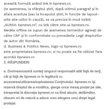
această formulă având link în bpnews.ro.
De asemenea, la sfârşitul ştirii, după ultimul paragraf şi în
afara acestuia (sau la începutul ştirii, în funcţie de layout-
urile site-urilor în cauză), se va preciza în mod vizibil:
„SURSA: bpnews.ro”, cu link către site-ul bpnews.ro.
Mediile offline se supun de asemenea termenilor agreaţi de
către CRP şi în conformitate cu prevederile Legii drepturilor
de autor din România.
d. Business & Politics News, logo-ul bpnews.ro
este proprietatea bpnews.ro, si nu poate sa fie utilizat fara
acordul bpnews.ro
3. RĂSPUNDERI
a. Dumneavoastră sunteţi singurul responsabil atât faţă de terţi,
cât şi faţă de bpnews.ro în legătură cu
accesarea/utilizarea/exploatarea Conţinutului. bpnews.ro îşi
rezervă dreptul de a modifica, şterge orice mesaj postat pe site,
intrepretat la discreţia bpnews.ro ca fiind abuziv, defăimător,
obscen ori de natură a aduce vreo atingere unui drept legal
protejat.