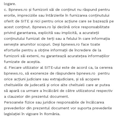
logare.
c. Bpnews.ro şi furnizorii săi de conţinut nu răspund pentru
erorile, impreciziile sau întârzierile în furnizarea conţinutului
oferit de SITE şi nici pentru orice acţiune care se bazează pe
acest conţinut. Bpnews.ro îşi declină orice responsabilitate
privind garantarea, explicită sau implicită, a acurateţii
conţinutului furnizat de terţi sau a felului în care informaţia
serveşte anumitor scopuri. Deşi bpnews.ro face toate
eforturile pentru a obţine informaţii de încredere de la
furnizorii săi externi, nu garantează acurateţea informaţiilor
furnizate de aceştia.
d. Fiecare utilizator al SITE-ului este de acord ca, la cererea
bpnews.ro, să exonereze de răspundere bpnews.ro pentru
orice acţiuni judiciare sau extrajudiciare, şi să acopere
cheltuielile de judecată şi orice alte cheltuieli care ar putea
să apară ca urmare a încălcării de către utilizatorul respectiv
a clauzelor din prezentul document.
Persoanele fizice sau juridice responsabile de încălcarea
prevederilor din prezentul document vor suporta prevederile
legislaţiei în vigoare în România.