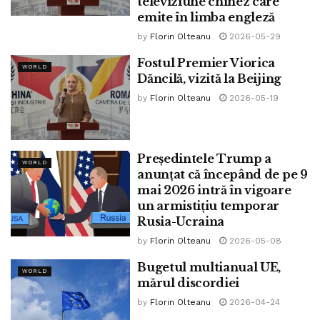
televiziune chinez care
emite în limba engleză
by
Florin Olteanu
2026-05-29
Fostul Premier Viorica
WORLD
Dăncilă, vizită la Beijing
by
Florin Olteanu
2026-05-19
Președintele Trump a
WORLD
anunțat că începând de pe 9
mai 2026 intră în vigoare
un armistițiu temporar
Rusia-Ucraina
by
Florin Olteanu
2026-05-08
Bugetul multianual UE,
WORLD
mărul discordiei
by
Florin Olteanu
2026-04-24