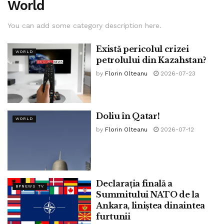
World
You can add some category description here.
Există pericolul crizei
WORLD
petrolului din Kazahstan?
by
Florin Olteanu
2026-07-23
Doliu în Qatar!
WORLD
by
Florin Olteanu
2026-07-12
Declarația finală a
BPNEWS TV
Summitului NATO de la
Ankara, liniștea dinaintea
furtunii