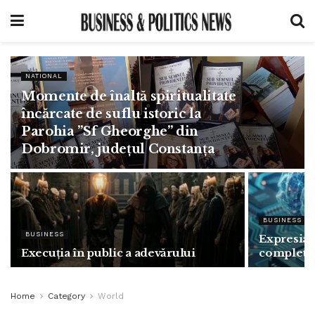
NATIONAL
Momente de înaltă spiritualitate
încărcate de suflu istoric la
Parohia ”Sf Gheorghe” din
Dobromir, județul Constanța
BUSINESS
BUSINESS
Expresia „
Execuția în public a adevărului
complet g
Home
Category
World