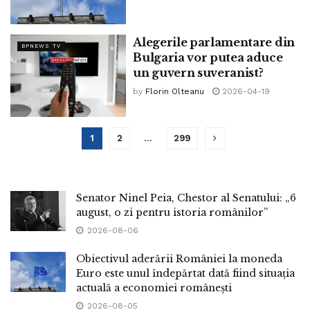
Alegerile parlamentare din
BPNEWS TV
Bulgaria vor putea aduce
un guvern suveranist?
by
Florin Olteanu
2026-04-19
1
2
…
299
Senator Ninel Peia, Chestor al Senatului: „6
august, o zi pentru istoria românilor”
2026-08-06
Obiectivul aderării României la moneda
Euro este unul îndepărtat dată fiind situația
actuală a economiei românești
2026-08-05