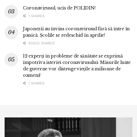
Coronavirusul, ucis de POLIDIN!
1 SHARES
Japonezii au învins coronavirusul fără să intre în
panică: Școlile se redeschid în aprilie!
80620 SHARES
12 experți în probleme de sănătate se exprimă
împotriva isteriei coronavirusului: Măsurile luate
de guverne vor distruge viețile a milioane de
oameni!
1 SHARES