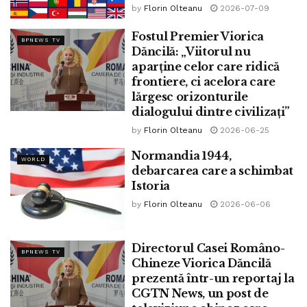
by
Florin Olteanu
2026-07-09
Fostul Premier Viorica
BPNEWS TV
Dăncilă: „Viitorul nu
aparține celor care ridică
frontiere, ci acelora care
lărgesc orizonturile
dialogului dintre civilizați”
by
Florin Olteanu
2026-06-25
Normandia 1944,
WORLD
debarcarea care a schimbat
Istoria
by
Florin Olteanu
2026-06-06
Directorul Casei Româno-
BPNEWS TV
Chineze Viorica Dăncilă
prezentă într-un reportaj la
CGTN News, un post de