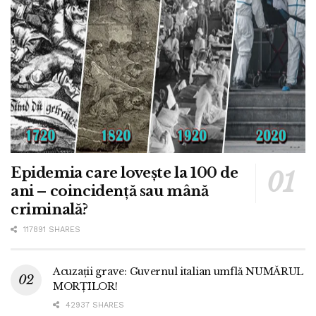
Epidemia care lovește la 100 de
ani – coincidență sau mână
criminală?
117891 SHARES
Acuzații grave: Guvernul italian umflă NUMĂRUL
MORȚILOR!
42937 SHARES