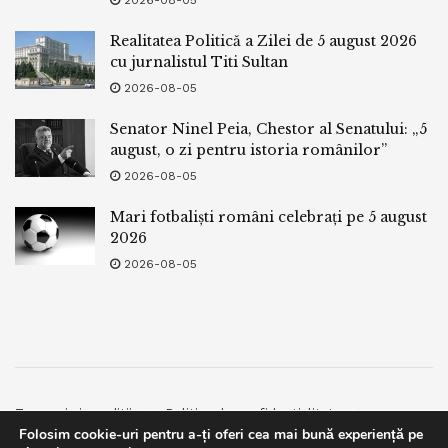
2026-08-05
Realitatea Politică a Zilei de 5 august 2026
cu jurnalistul Titi Sultan
2026-08-05
Senator Ninel Peia, Chestor al Senatului: „5
august, o zi pentru istoria românilor”
2026-08-05
Mari fotbaliști români celebrați pe 5 august
2026
2026-08-05
Termeni si conditii
Politica de confidentialitate
Folosim cookie-uri pentru a-ți oferi cea mai bună experiență pe
Facebook
Contact