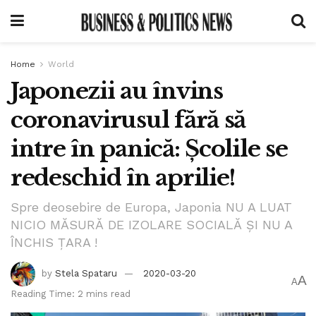
Home
World
Japonezii au învins
coronavirusul fără să
intre în panică: Școlile se
redeschid în aprilie!
Spre deosebire de Europa, Japonia NU A LUAT
NICIO MĂSURĂ DE IZOLARE SOCIALĂ ȘI NU A
ÎNCHIS ȚARA !
by
Stela Spataru
2020-03-20
A
A
Reading Time: 2 mins read