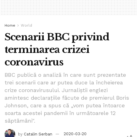
Home
World
Scenarii BBC privind
terminarea crizei
coronavirus
BBC publică o analiză în care sunt prezentate
trei scenarii care ar putea duce la încheierea
crize coronavirusului. Jurnaliştii englezi
amintesc declaraţiile făcute de premierul Boris
Johnson, care a spus că „vom putea întoarce
soarta acestei pandemii în următoarele 12
săptămâni".
by
Catalin Serban
2020-03-20