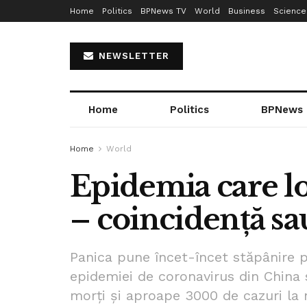
Home
Politics
BPNews TV
World
Business
Science
NEWSLETTER
Home
Politics
BPNews
Home
World
Epidemia care lo
– coincidență s
Panica pune încet-încet stăpânire 
epidemiei de coronavirus din China 
morți și aproape 3000 de cazuri la 