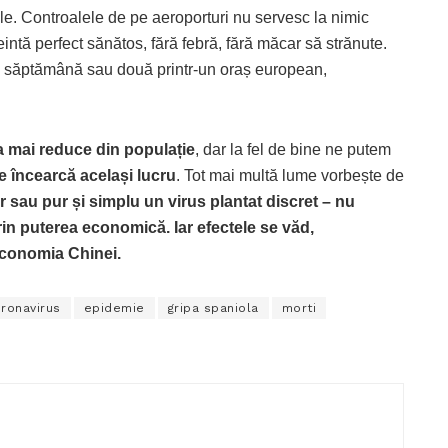
tile. Controalele de pe aeroporturi nu servesc la nimic
ntă perfect sănătos, fără febră, fără măcar să strănute.
 o săptămână sau două printr-un oraș european,
 mai reduce din populație
, dar la fel de bine ne putem
e încearcă același lucru
. Tot mai multă lume vorbește de
r sau pur și simplu un virus plantat discret – nu
rin puterea economică. Iar efectele se văd,
 economia Chinei.
ronavirus
epidemie
gripa spaniola
morti