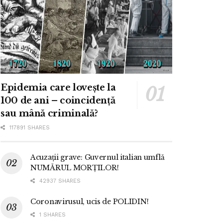
Epidemia care lovește la
100 de ani – coincidență
sau mână criminală?
117891 SHARES
Acuzații grave: Guvernul italian umflă
NUMĂRUL MORȚILOR!
42937 SHARES
Coronavirusul, ucis de POLIDIN!
1 SHARES