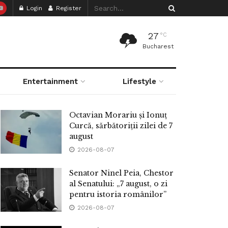
Login
Register
27
°C
Bucharest
Entertainment
Lifestyle
Octavian Morariu și Ionuț
Curcă, sărbătoriții zilei de 7
august
2026-08-07
Senator Ninel Peia, Chestor
al Senatului: „7 august, o zi
pentru istoria românilor”
2026-08-07