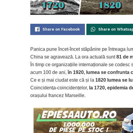
Share on Facebook
Share on Whatsa
Panica pune încet-încet stăpânire pe întreaga lu
China se agravează. La ora actuală sunt
81 de mo
În timp ce organizațiile internaționale se codes
acum 100 de ani,
în 1920, lumea se confrunta c
Ce e și mai ciudat este că și la
1820 lumea se lu
Coincidența-coincidențelor,
la 1720, epidemia 
orașului francez Marseille.