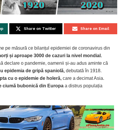
pp
Share on Twitter
Share on Email
me pe măsură ce bilanțul epidemiei de coronavirus din
rți și aproape 3000 de cazuri la nivel mondial.
c să declare o pandemie, oamenii și-au adus aminte că
u epidemia de gripă spaniolă,
debutată în 1918.
pta cu o epidemie de holeră,
care a decimat Asia.
de ciumă bubonică din Europa
a distrus populația