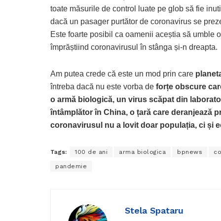
toate măsurile de control luate pe glob să fie inu
dacă un pasager purtător de coronavirus se prezei
Este foarte posibil ca oamenii aceștia să umble
împrăștiind coronavirusul în stânga și-n dreapta.
Am putea crede că este un mod prin care
planeta
întreba dacă nu este vorba de
forțe obscure car
o armă biologică, un virus scăpat din laborato
întâmplător în China, o țară care deranjează p
coronavirusul nu a lovit doar populația, ci și
Tags:
100 de ani
arma biologica
bpnews
co
pandemie
Stela Spataru