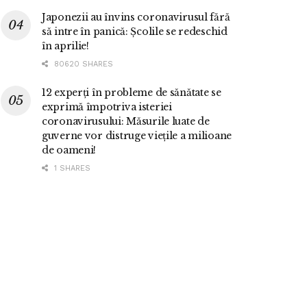
Japonezii au învins coronavirusul fără
să intre în panică: Școlile se redeschid
în aprilie!
80620 SHARES
12 experți în probleme de sănătate se
exprimă împotriva isteriei
coronavirusului: Măsurile luate de
guverne vor distruge viețile a milioane
de oameni!
1 SHARES