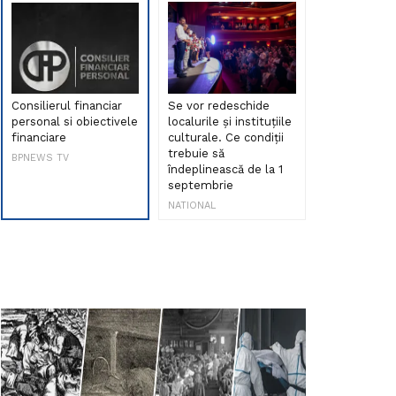
Consilierul financiar
Se vor redeschide
Debut de sen
personal si obiectivele
localurile și instituțiile
muzica româ
financiare
culturale. Ce condiții
Maria Peia r
trebuie să
Internetul la
BPNEWS TV
îndeplinească de la 1
ani!
septembrie
NATIONAL
NATIONAL