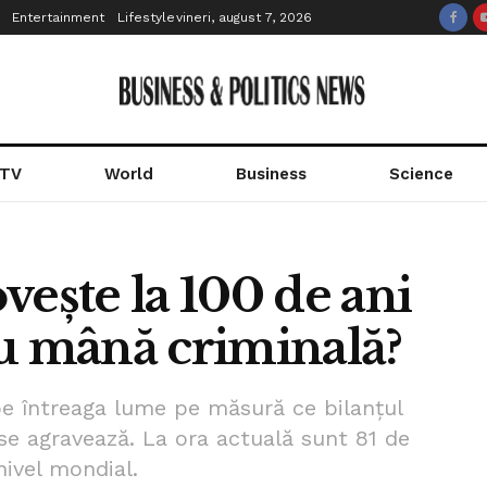
Entertainment
Lifestyle
vineri, august 7, 2026
 TV
World
Business
Science
vește la 100 de ani
au mână criminală?
pe întreaga lume pe măsură ce bilanțul
se agravează. La ora actuală sunt 81 de
nivel mondial.