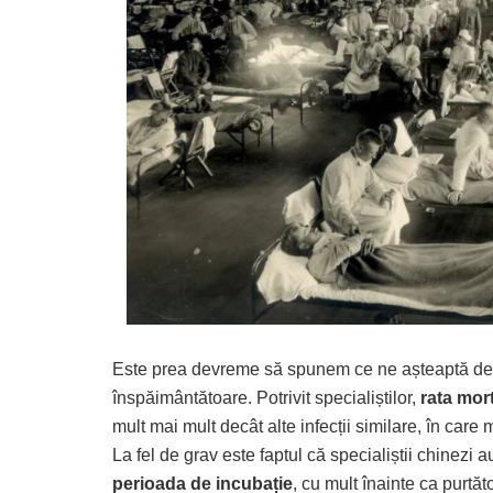
Este prea devreme să spunem ce ne așteaptă de l
înspăimântătoare. Potrivit specialiștilor,
rata mort
mult mai mult decât alte infecții similare, în care
La fel de grav este faptul că specialiștii chinezi 
perioada de incubație
, cu mult înainte ca purtă