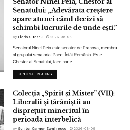
Senator Ninel Peia, Chestor al
Senatului: „Adevărata creștere
apare atunci când decizi să
schimbi lucrurile de unde ești.”
by
Florin Olteanu
2026-08-06
Senatorul Ninel Peia este senator de Prahova, membru
al grupului senatorial Pace! Întâi România. Este
Chestor al Senatului, face parte...
CONTINUE READING
Colecția „Spirit și Mister” (VII):
Liberalii și țărăniștii au
disprețuit mineritul în
perioada interbelică
by
Scriitor Carmen Zamfirescu
2026-08-06