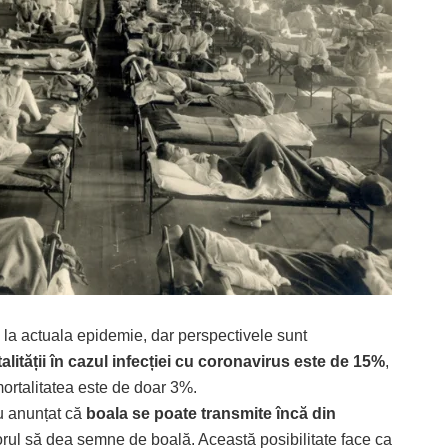
a actuala epidemie, dar perspectivele sunt
alității în cazul infecției cu coronavirus este de 15%
,
 mortalitatea este de doar 3%.
au anunțat că
boala se poate transmite încă din
torul să dea semne de boală. Această posibilitate face ca