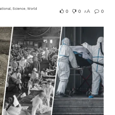
ational
,
Science
,
World
0
0
A
0
A