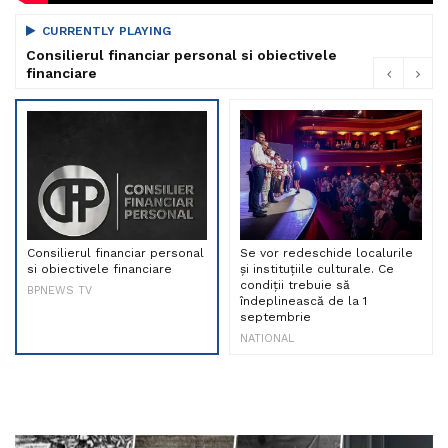
CURRENTLY PLAYING
Consilierul financiar personal si obiectivele
financiare
Consilierul financiar personal
Se vor redeschide localurile
si obiectivele financiare
și instituțiile culturale. Ce
condiții trebuie să
BPNEWS TV
îndeplinească de la 1
septembrie
NATIONAL