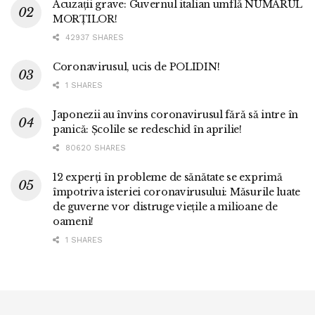
Acuzații grave: Guvernul italian umflă NUMĂRUL
MORȚILOR!
42937 SHARES
Coronavirusul, ucis de POLIDIN!
1 SHARES
Japonezii au învins coronavirusul fără să intre în
panică: Școlile se redeschid în aprilie!
80620 SHARES
12 experți în probleme de sănătate se exprimă
împotriva isteriei coronavirusului: Măsurile luate
de guverne vor distruge viețile a milioane de
oameni!
1 SHARES