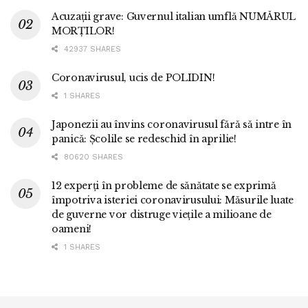
Acuzații grave: Guvernul italian umflă NUMĂRUL
MORȚILOR!
42937 SHARES
Coronavirusul, ucis de POLIDIN!
1 SHARES
Japonezii au învins coronavirusul fără să intre în
panică: Școlile se redeschid în aprilie!
80620 SHARES
12 experți în probleme de sănătate se exprimă
împotriva isteriei coronavirusului: Măsurile luate
de guverne vor distruge viețile a milioane de
oameni!
1 SHARES