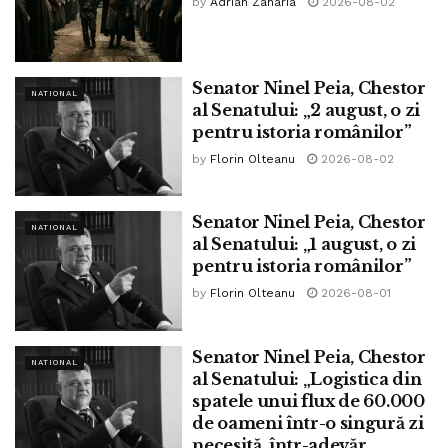
by
Adrian Zaharia
2026-08-02
Senator Ninel Peia, Chestor
NATIONAL
al Senatului: „2 august, o zi
pentru istoria românilor”
by
Florin Olteanu
2026-08-02
Senator Ninel Peia, Chestor
NATIONAL
al Senatului: „1 august, o zi
pentru istoria românilor”
by
Florin Olteanu
2026-08-01
Senator Ninel Peia, Chestor
NATIONAL
al Senatului: „Logistica din
spatele unui flux de 60.000
de oameni într-o singură zi
necesită, într-adevăr,