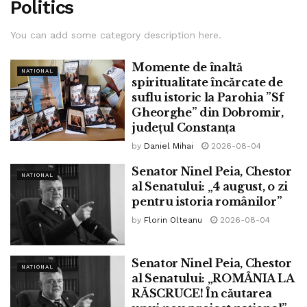
Politics
You can add some category description here.
Momente de înaltă
NATIONAL
spiritualitate încărcate de
suflu istoric la Parohia ”Sf
Gheorghe” din Dobromir,
județul Constanța
by
Daniel Mihai
2026-08-04
Senator Ninel Peia, Chestor
NATIONAL
al Senatului: „4 august, o zi
pentru istoria românilor”
by
Florin Olteanu
2026-08-04
Senator Ninel Peia, Chestor
NATIONAL
al Senatului: „ROMÂNIA LA
RĂSCRUCE! În căutarea