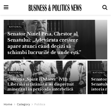
NATIONAL
Senator Ninel Peia, Chestor al
Senatului: „Adevărata creștere
apare atunci când decizi să
schimbi lucrurile de unde ești.”
NATIONAL
NATIONAL
Colecția „Spirit și Mister” (VII):
Senator N
Liberalii și țărăniștii au disprețuit
Senatului:
mineritul în perioada interbelică
istoria r
Home
Category
Politics