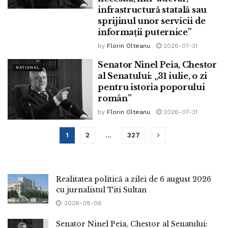
infrastructură statală sau
sprijinul unor servicii de
informații puternice”
by
Florin Olteanu
2026-07-31
Senator Ninel Peia, Chestor
NATIONAL
al Senatului: „31 iulie, o zi
pentru istoria poporului
român”
by
Florin Olteanu
2026-07-31
1
2
…
327
Realitatea politică a zilei de 6 august 2026
cu jurnalistul Titi Sultan
2026-08-06
Senator Ninel Peia, Chestor al Senatului: