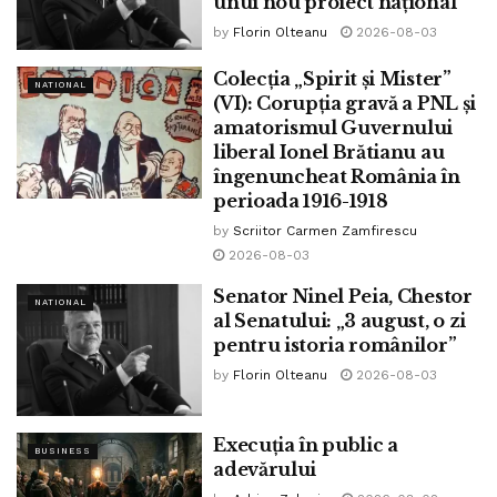
unui nou proiect național”
by
Florin Olteanu
2026-08-03
Colecția „Spirit și Mister”
NATIONAL
(VI): Corupția gravă a PNL și
amatorismul Guvernului
liberal Ionel Brătianu au
îngenuncheat România în
perioada 1916-1918
by
Scriitor Carmen Zamfirescu
2026-08-03
Senator Ninel Peia, Chestor
NATIONAL
al Senatului: „3 august, o zi
pentru istoria românilor”
by
Florin Olteanu
2026-08-03
Execuția în public a
BUSINESS
adevărului