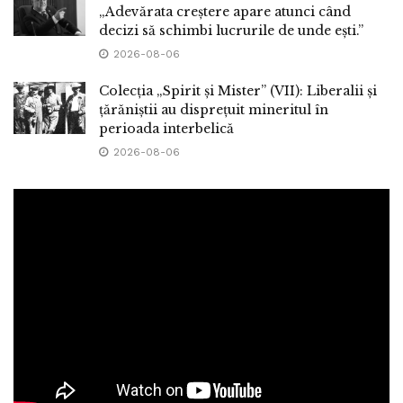
„Adevărata creștere apare atunci când
decizi să schimbi lucrurile de unde ești.”
2026-08-06
Colecția „Spirit și Mister” (VII): Liberalii și
țărăniștii au disprețuit mineritul în
perioada interbelică
2026-08-06