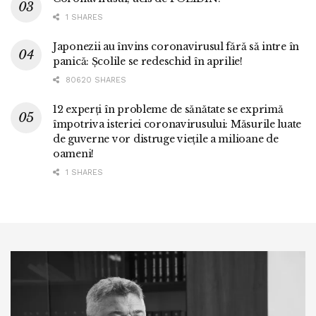
1 SHARES
Japonezii au învins coronavirusul fără să intre în
panică: Școlile se redeschid în aprilie!
80620 SHARES
12 experți în probleme de sănătate se exprimă
împotriva isteriei coronavirusului: Măsurile luate
de guverne vor distruge viețile a milioane de
oameni!
1 SHARES