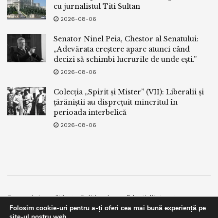
cu jurnalistul Titi Sultan
2026-08-06
Senator Ninel Peia, Chestor al Senatului:
„Adevărata creștere apare atunci când
decizi să schimbi lucrurile de unde ești.”
2026-08-06
Colecția „Spirit și Mister” (VII): Liberalii și
țărăniștii au disprețuit mineritul în
perioada interbelică
2026-08-06
Termeni si conditii
Politica de confidentialitate
Folosim cookie-uri pentru a-ți oferi cea mai bună experiență pe
Facebook
Contact
site-ul nostru web.