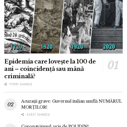
Epidemia care lovește la 100 de
ani – coincidență sau mână
criminală?
117891 SHARES
Acuzații grave: Guvernul italian umflă NUMĂRUL
MORȚILOR!
42937 SHARES
Coronavirusul, ucis de POLIDIN!