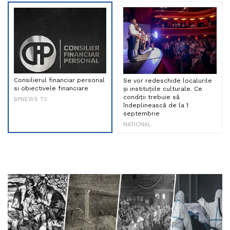
Consilierul financiar personal
Se vor redeschide localurile
si obiectivele financiare
și instituțiile culturale. Ce
condiții trebuie să
BPNEWS TV
îndeplinească de la 1
septembrie
NATIONAL