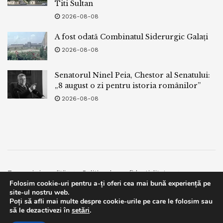
Titi Sultan
2026-08-08
A fost odată Combinatul Siderurgic Galați
2026-08-08
Senatorul Ninel Peia, Chestor al Senatului:
„8 august o zi pentru istoria românilor”
2026-08-08
Termeni si conditii
Politica de confidentialitate
Folosim cookie-uri pentru a-ți oferi cea mai bună experiență pe
Facebook
Contact
site-ul nostru web.
Poți să afli mai multe despre cookie-urile pe care le folosim sau
© 2019
bpnews
- Business & Politics News
bpnews
.
This website uses GDPR cookies. By continuing to use this
să le dezactivezi în
setări
.
website you are giving consent to cookies being used. Visit our