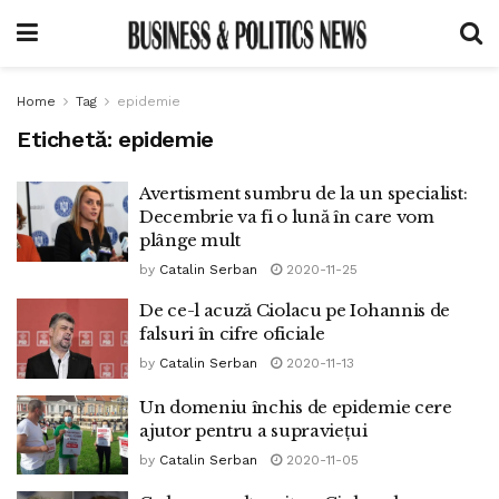
Home
Tag
epidemie
Etichetă:
epidemie
Avertisment sumbru de la un specialist:
Decembrie va fi o lună în care vom
plânge mult
by
Catalin Serban
2020-11-25
De ce-l acuză Ciolacu pe Iohannis de
falsuri în cifre oficiale
by
Catalin Serban
2020-11-13
Un domeniu închis de epidemie cere
ajutor pentru a supraviețui
by
Catalin Serban
2020-11-05