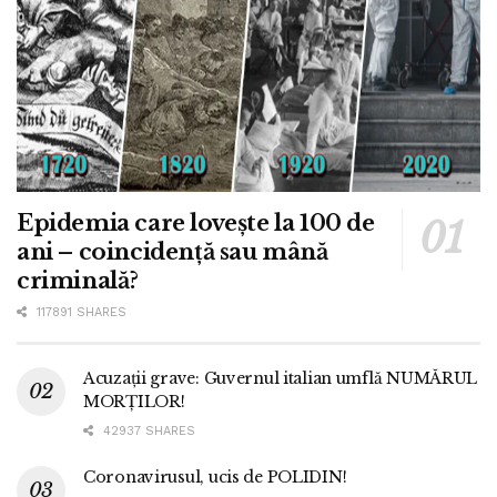
Epidemia care lovește la 100 de
ani – coincidență sau mână
criminală?
117891 SHARES
Acuzații grave: Guvernul italian umflă NUMĂRUL
MORȚILOR!
42937 SHARES
Coronavirusul, ucis de POLIDIN!