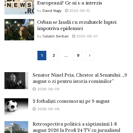
Europeană? Ce ni s-a interzis
by
David Nagy
2020-08-10
Orban se laudă cu rezultatele luptei
împotriva epidemiei
by
Catalin Serban
2020-08-07
1
2
…
9
Senator Ninel Peia, Chestor al Senatului: „9
august o zi pentru istoria românilor”
2026-08-09
2 fotbaliști comemorați pe 9 august
2026-08-09
Retrospectiva politică a săptămânii 1-8
august 2026 la Profi 24 TV cu jurnalistul