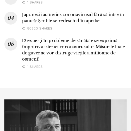
1 SHARES
Japonezii au învins coronavirusul fără să intre în
panică: Școlile se redeschid în aprilie!
80620 SHARES
12 experți în probleme de sănătate se exprimă
împotriva isteriei coronavirusului: Măsurile luate
de guverne vor distruge viețile a milioane de
oameni!
1 SHARES