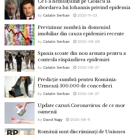
Ce l-a nemulțumit pe Ciolacu la
abordarea lui Iohannis privind epidemia
by
Catalin Serban
2020-11-03
Previziune sumbră în domeniul
imobiliar din cauza epidemiei recente
by
Catalin Serban
2020-09-09
Spania scoate din nou armata pentru a
controla răspândirea epidemiei
by
Catalin Serban
2020-08-27
Predicție sumbră pentru România:
Urmează 500.000 de concedieri
by
Catalin Serban
2020-08-27
Update cazuri Coronavirus: de ce mor
oamenii
by
David Nagy
2020-08-11
Românii sunt discriminați de Uniunea