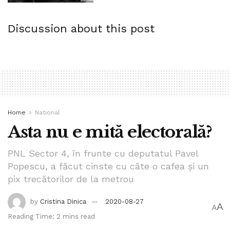
Discussion about this post
Home
National
Asta nu e mită electorală?
PNL Sector 4, în frunte cu deputatul Pavel
Popescu, a făcut cinste cu câte o cafea și un
pix trecătorilor de la metrou
by
Cristina Dinica
2020-08-27
A
A
Reading Time: 2 mins read