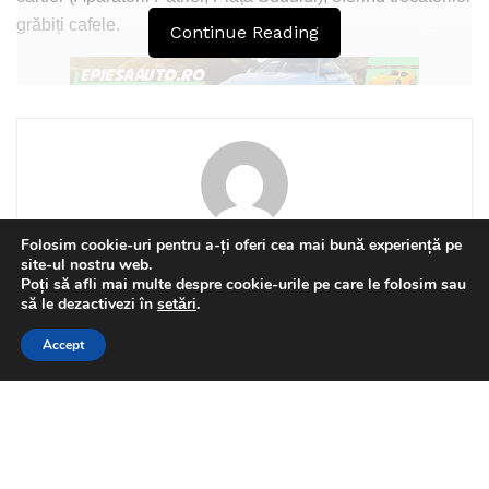
grăbiți cafele.
Continue Reading
Folosim cookie-uri pentru a-ți oferi cea mai bună experiență pe
Cristina Dinica
site-ul nostru web.
Poți să afli mai multe despre cookie-urile pe care le folosim sau
This website uses GDPR cookies. By continuing to use this
să le dezactivezi în
setări
.
website you are giving consent to cookies being used. Visit our
Accept
Privacy and Cookie Policy
.
I Agree
Related
Posts
Senator Ninel Peia, Chestor
NATIONAL