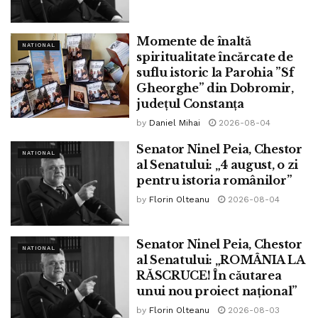
Momente de înaltă
NATIONAL
spiritualitate încărcate de
suflu istoric la Parohia ”Sf
Gheorghe” din Dobromir,
județul Constanța
by
Daniel Mihai
2026-08-04
Senator Ninel Peia, Chestor
NATIONAL
al Senatului: „4 august, o zi
pentru istoria românilor”
by
Florin Olteanu
2026-08-04
Senator Ninel Peia, Chestor
NATIONAL
al Senatului: „ROMÂNIA LA
RĂSCRUCE! În căutarea
unui nou proiect național”
by
Florin Olteanu
2026-08-03