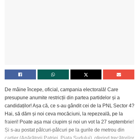
De mâine începe, oficial, campania electorală! Care
presupune anumite restricții din partea partidelor și a
candidaților! Așa că, ce s-au gândit cei de la PNL Sector 4?
Hai, să dăm și noi ceva mocăciuni, la repezeală, pe la
fraieri! Poate așa mai ciupim și noi un vot la 27 septembrie!
Și s-au postat pâlcuri-pâlcuri pe la gurile de metrou din
cartier (Apărătorii Patriei, Piața Sudului), oferind trecătorilor