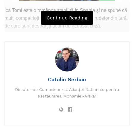
Ica Tomi este o românca stabilită în Spania şi ne spune că
Continue Reading
mulţi compatrioţi sunt îngrijoraţi de situaţia rudelor din ţară,
de care sunt despărţiţi acum de această criză.
„E o situaţie foarte grea pentru toţi, pentru că în caz că se
îmbolnăveşte cineva din familie, fie aici, fie acolo, este
foarte greu să ajungem unii la alţii, dacă nu chiar
imposibil”, spune ea.
Mulţi au renunţat la vacanţe, nu doar pentru că li se cere să
Catalin Serban
intre în carantină, dar mai ales pentru că pot rămâne fără
Director de Comunicare al Alianței Nationale pentru
joburile de care depind şi cei de acasă.
Restaurarea Monarhiei-ANRM
Doina munceşte la curăţenie în case şi este nevoită să
circule zilnic cu metroul sau cu trenul şi urmează un
adevărat ritual ca să nu se infecteze cu Sars-CoV-2.
Citește mai mult pe
www.4just.eu.