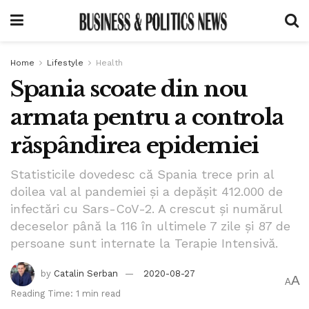
Home
Lifestyle
Health
Spania scoate din nou
armata pentru a controla
răspândirea epidemiei
Statisticile dovedesc că Spania trece prin al
doilea val al pandemiei şi a depăşit 412.000 de
infectări cu Sars-CoV-2. A crescut şi numărul
deceselor până la 116 în ultimele 7 zile şi 87 de
persoane sunt internate la Terapie Intensivă.
by
Catalin Serban
2020-08-27
A
A
Reading Time: 1 min read