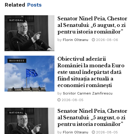
Related
Posts
Tags:
armata
catalin serban
controale epidemiologice
Senator Ninel Peia, Chestor
epidemie
situatie
Spania
www.bpnews.ro
NATIONAL
al Senatului: „6 august, o zi
pentru istoria românilor”
by
Florin Olteanu
2026-08-06
Obiectivul aderării
BUSINESS
României la moneda Euro
este unul îndepărtat dată
fiind situația actuală a
economiei românești
by
Scriitor Carmen Zamfirescu
2026-08-05
Senator Ninel Peia, Chestor
NATIONAL
al Senatului: „5 august, o zi
pentru istoria românilor”
by
Florin Olteanu
2026-08-05