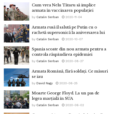
Cum vrea Nelu Tătaru să implice
armata în vaccinarea populației
by
Catalin Serban
2020-11-04
Armata rusă îl salută pe Putin cu o
rachetă supersonică la aniversarea lui
by
Catalin Serban
2020-10-07
Spania scoate din nou armata pentru a
controla răspândirea epidemiei
by
Catalin Serban
2020-08-27
Armata Română, fără soldați. Ce măsuri
se iau
by
David Nagy
2020-06-25
Moarte George Floyd. La un pas de
legea marțială în SUA
by
Catalin Serban
2020-06-02