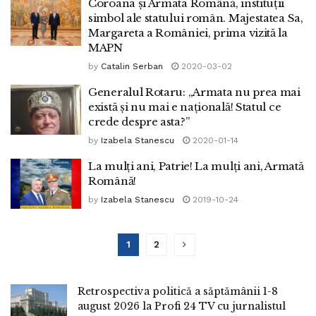
Coroana și Armata Română, instituții
simbol ale statului român. Majestatea Sa,
Margareta a României, prima vizită la
MAPN
by
Catalin Serban
2020-03-02
Generalul Rotaru: „Armata nu prea mai
există și nu mai e națională! Statul ce
crede despre asta?”
by
Izabela Stanescu
2020-01-14
La mulți ani, Patrie! La mulți ani, Armată
Română!
by
Izabela Stanescu
2019-10-24
1
2
Retrospectiva politică a săptămânii 1-8
august 2026 la Profi 24 TV cu jurnalistul