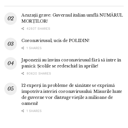
Acuzații grave: Guvernul italian umflă NUMĂRUL
MORȚILOR!
42937 SHARES
Coronavirusul, ucis de POLIDIN!
1 SHARES
Japonezii au învins coronavirusul fără să intre în
panică: Școlile se redeschid în aprilie!
80620 SHARES
12 experți în probleme de sănătate se exprimă
împotriva isteriei coronavirusului: Măsurile luate
de guverne vor distruge viețile a milioane de
oameni!
1 SHARES