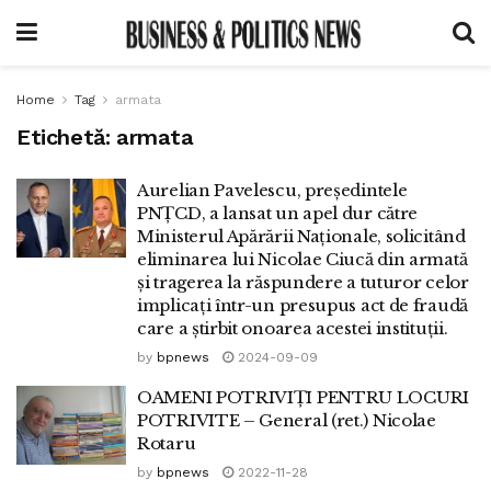
Home
Tag
armata
Etichetă:
armata
Aurelian Pavelescu, președintele
PNȚCD, a lansat un apel dur către
Ministerul Apărării Naționale, solicitând
eliminarea lui Nicolae Ciucă din armată
și tragerea la răspundere a tuturor celor
implicați într-un presupus act de fraudă
care a știrbit onoarea acestei instituții.
by
bpnews
2024-09-09
OAMENI POTRIVIŢI PENTRU LOCURI
POTRIVITE – General (ret.) Nicolae
Rotaru
by
bpnews
2022-11-28