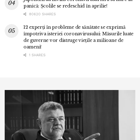
panică: Școlile se redeschid în aprilie!
80620 SHARES
12 experți în probleme de sănătate se exprimă
împotriva isteriei coronavirusului: Măsurile luate
de guverne vor distruge viețile a milioane de
oameni!
1 SHARES