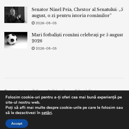
Senator Ninel Peia, Chestor al Senatului: „5
august, o zi pentru istoria românilor”
2026-08-05
Mari fotbaliști români celebrați pe 5 august
2026
2026-08-05
Termeni si conditii
Politica de confidentialitate
Folosim cookie-uri pentru a-ți oferi cea mai bună experiență pe
Facebook
Contact
site-ul nostru web.
Poți să afli mai multe despre cookie-urile pe care le folosim sau
© 2019
bpnews
- Business & Politics News
bpnews
.
This website uses GDPR cookies. By continuing to use this
să le dezactivezi în
setări
.
website you are giving consent to cookies being used. Visit our
Accept
Privacy and Cookie Policy
.
I Agree