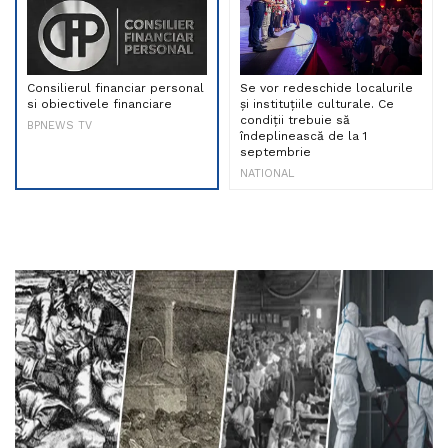
Consilierul financiar personal
Se vor redeschide localurile
si obiectivele financiare
și instituțiile culturale. Ce
condiții trebuie să
BPNEWS TV
îndeplinească de la 1
septembrie
NATIONAL