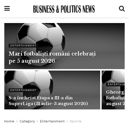
ENTERTAINMENT
Mari fotbaliști români celebrați
pe 5 august 2026
ENTERTAINM
ENTERTAINMENT
Gheorghe 
S-a încheiat Etapa a III-a din
fotbaliști
SuperLiga (31 iulie-3 august 2026)
august 2
Home
Category
Entertainment
Sports