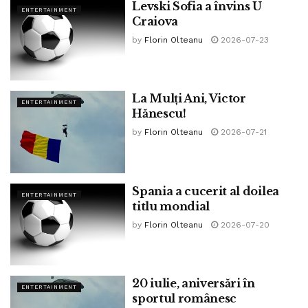
Levski Sofia a învins U
ENTERTAINMENT
Craiova
by
Florin Olteanu
2026-07-23
La Mulți Ani, Victor
ENTERTAINMENT
Hănescu!
by
Florin Olteanu
2026-07-21
Spania a cucerit al doilea
ENTERTAINMENT
titlu mondial
by
Florin Olteanu
2026-07-20
20 iulie, aniversări în
ENTERTAINMENT
sportul românesc