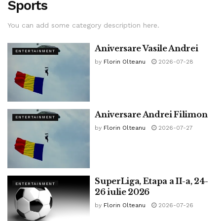
Sports
You can add some category description here.
Aniversare Vasile Andrei
ENTERTAINMENT
by
Florin Olteanu
2026-07-28
Aniversare Andrei Filimon
ENTERTAINMENT
by
Florin Olteanu
2026-07-27
SuperLiga, Etapa a II-a, 24-
ENTERTAINMENT
26 iulie 2026
by
Florin Olteanu
2026-07-26