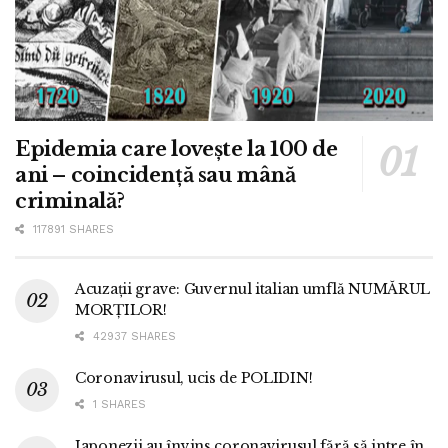
Epidemia care lovește la 100 de
ani – coincidență sau mână
criminală?
117891 SHARES
Acuzații grave: Guvernul italian umflă NUMĂRUL
MORȚILOR!
42937 SHARES
Coronavirusul, ucis de POLIDIN!
1 SHARES
Japonezii au învins coronavirusul fără să intre în