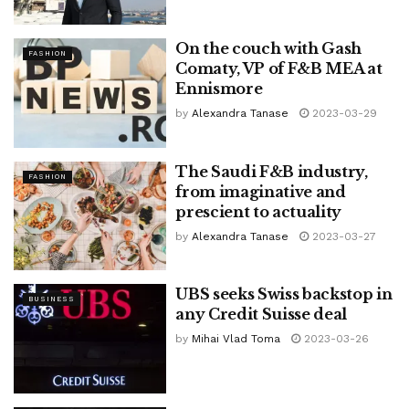
On the couch with Gash
FASHION
Comaty, VP of F&B MEA at
Ennismore
by
Alexandra Tanase
2023-03-29
The Saudi F&B industry,
FASHION
from imaginative and
prescient to actuality
by
Alexandra Tanase
2023-03-27
UBS seeks Swiss backstop in
BUSINESS
any Credit Suisse deal
by
Mihai Vlad Toma
2023-03-26