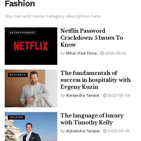
Fashion
You can add some category description here.
Netflix Password
ENTERTAINMENT
Crackdown: 5 Issues To
Know
by
Mihai Vlad Toma
2023-05-10
The fundamentals of
BUSINESS
success in hospitality with
Evgeny Kuzin
by
Alexandra Tanase
2023-05-06
The language of luxury
FASHION
with Timothy Kelly
by
Alexandra Tanase
2023-04-01