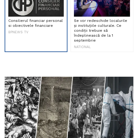
Consilierul financiar personal
Se vor redeschide localurile
si obiectivele financiare
și instituțiile culturale. Ce
condiții trebuie să
BPNEWS TV
îndeplinească de la 1
septembrie
NATIONAL