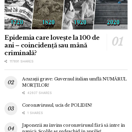
Epidemia care lovește la 100 de
ani – coincidență sau mână
criminală?
117891 SHARES
Acuzații grave: Guvernul italian umflă NUMĂRUL
MORȚILOR!
42937 SHARES
Coronavirusul, ucis de POLIDIN!
1 SHARES
Japonezii au învins coronavirusul fără să intre în
panică: Școlile se redeschid în aprilie!