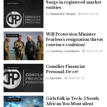
Surge in registered market
BUSINESS
entities
by
Alexandra Tanase
2023-03-25
Will Protection Minister
FASHION
Fearless’s resignation threat
convince coalition?
by
Costiniuc Constantin
2023-03-24
Consilier Financiar
BUSINESS
Personal. De ce?
by
bpnews
2023-03-23
Girls folk in Tech: 5 South
BUSINESS
African You Must silent