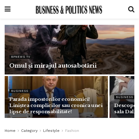
BPNEWS TV
Omul și mirajul autosabotării
BUSINESS
BUSINESS
Parada impostorilor economici!
Liniștea complicilor sau cronica unei
Descoperi
lipse de responsabilitate!
sala Dalle
Home
Category
Lifestyle
Fashion