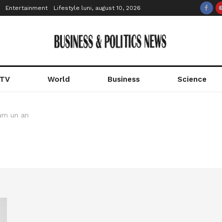
Entertainment
Lifestyle
luni, august 10, 2026
 TV
World
Business
Science
um un an