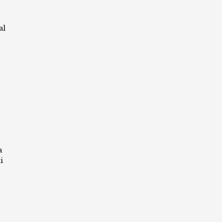
al
a
i