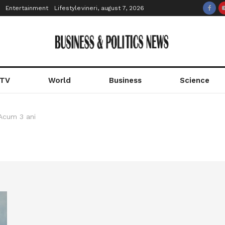
Entertainment
Lifestyle
vineri, august 7, 2026
 TV
World
Business
Science
Acum 3 ani