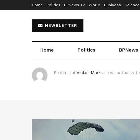
Home
Politics
BPNews TV
World
Business
Science
NEWSLETTER
Home
Politics
BPNews
Profilul lui
Victor Mark
a fost actualizat