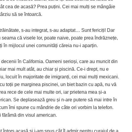
cât cea de acasă? Prea puțini. Cei mai mulți se mângâie
ârziu să se întoarcă.
ăinătate, s-au integrat, s-au adaptat… Sunt fericiți! Dar
au seama că visele lor, poate naive, poate prea îndrăznețe,
i în mijlocul unei comunități căreia nu-i aparțin.
decenii în California. Oameni serioși, care au muncit din
r mai mult atât, au chiar și piscină. Ce-i drept, nu e
iu, locuit în majoritate de imigranți, cei mai mulți mexicani.
u cu toții pe marginea piscinei, un biet bazin cu apă, nu vă
prea rece de cele mai multe ori, iar prietena mea și-a
erican. Se deplasează greu și n-are putere să mai intre în
ă cum îmi spune cu mândrie de câte ori vorbim la telefon.
i fărâmă din visul american.
întors acasă și i-am spus cât îl admir pentru curajul de a