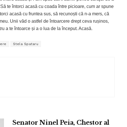
. Să te întorci acasă cu coada între picioare, cum ar spune
ntorci acasă cu fruntea sus, să recunoști că n-a mers, că
meu. Unii văd o astfel de întoarcere drept ceva rușinos,
tru a te întoarce și a o lua de la început. Acasă.
cere
Stela Spataru
Senator Ninel Peia, Chestor al