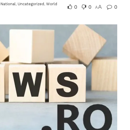
,
National
,
Uncategorized
,
World
0
0
A
0
A