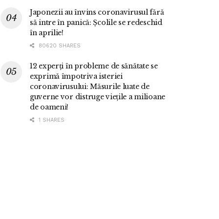
Japonezii au învins coronavirusul fără
să intre în panică: Școlile se redeschid
în aprilie!
80620 SHARES
12 experți în probleme de sănătate se
exprimă împotriva isteriei
coronavirusului: Măsurile luate de
guverne vor distruge viețile a milioane
de oameni!
1 SHARES