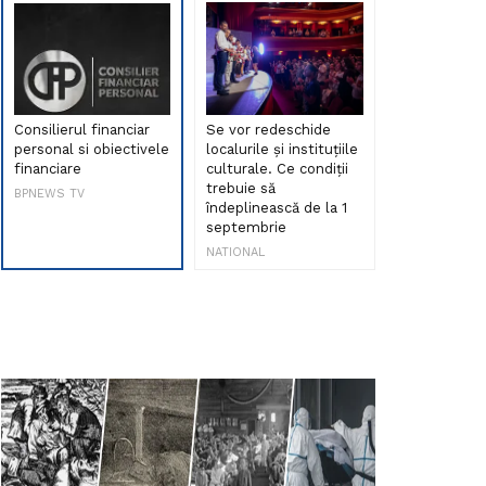
Consilierul financiar
Se vor redeschide
Debut de sen
personal si obiectivele
localurile și instituțiile
muzica româ
financiare
culturale. Ce condiții
Maria Peia r
trebuie să
Internetul la
BPNEWS TV
îndeplinească de la 1
ani!
septembrie
NATIONAL
NATIONAL