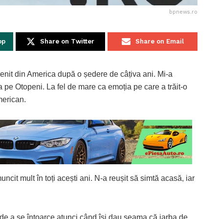
bpnews.ro
pp
Share on Twitter
Share on Email
enit din America după o ședere de câțiva ani. Mi-a
a pe Otopeni. La fel de mare ca emoția pe care a trăit-o
merican.
ncit mult în toți acești ani. N-a reușit să simtă acasă, iar
ia de a se întoarce atunci când își dau seama că iarba de