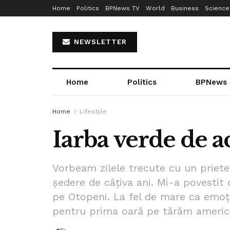
Home
Politics
BPNews TV
World
Business
Science
NEWSLETTER
Home
Politics
BPNews
Home
Lifestyle
Iarba verde de a
Vorbeam zilele trecute cu un priet
ședere de câțiva ani. Mi-a povestit 
pe Otopeni. La fel de mare ca emoț
pentru prima oară pe tărâm ameri