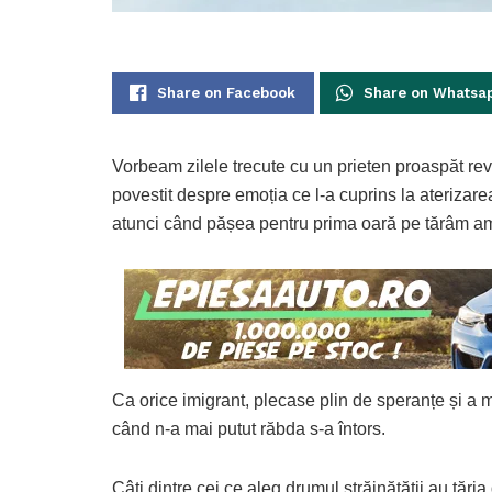
Share on Facebook
Share on Whatsa
Vorbeam zilele trecute cu un prieten proaspăt rev
povestit despre emoția ce l-a cuprins la aterizare
atunci când pășea pentru prima oară pe tărâm a
Ca orice imigrant, plecase plin de speranțe și a mu
când n-a mai putut răbda s-a întors.
Câți dintre cei ce aleg drumul străinătății au tăr