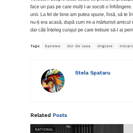
face un pas pe care mulți l-ar socoti o înfrângere
unii. La fel de bine am putea spune, însă, să te î
nu-ți era acasă, după cum mi-a mărturisit amicul 
dar câți înțeleg curajul pe care trebuie să-l ai pen
Tags:
bpnews
dor de casa
imigrare
intoar
Stela Spataru
Related
Posts
NATIONAL