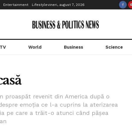
Entertainment
Lifestyle
vineri, august 7, 2026
 TV
World
Business
Science
casă
en proaspăt revenit din America după o
despre emoția ce l-a cuprins la aterizarea
ia pe care a trăit-o atunci când pășea
can