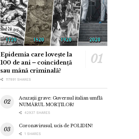
Epidemia care lovește la
100 de ani – coincidență
sau mână criminală?
117891 SHARES
Acuzații grave: Guvernul italian umflă
NUMĂRUL MORȚILOR!
42937 SHARES
Coronavirusul, ucis de POLIDIN!
1 SHARES