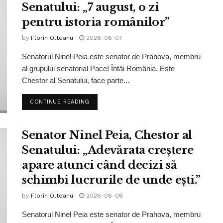
Senatului: „7 august, o zi
pentru istoria românilor”
by
Florin Olteanu
2026-08-07
Senatorul Ninel Peia este senator de Prahova, membru
al grupului senatorial Pace! Întâi România. Este
Chestor al Senatului, face parte...
CONTINUE READING
Senator Ninel Peia, Chestor al
Senatului: „Adevărata creștere
apare atunci când decizi să
schimbi lucrurile de unde ești.”
by
Florin Olteanu
2026-08-06
Senatorul Ninel Peia este senator de Prahova, membru