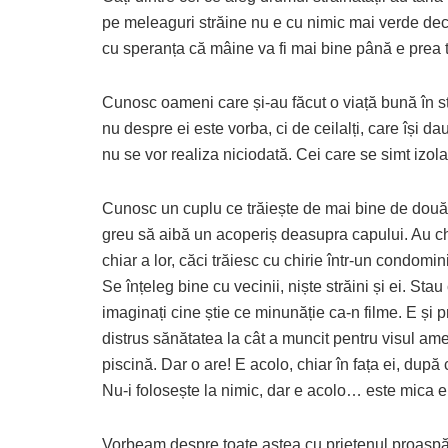
pe meleaguri străine nu e cu nimic mai verde de
cu speranța că mâine va fi mai bine până e prea t
Cunosc oameni care și-au făcut o viață bună în str
nu despre ei este vorba, ci de ceilalți, care își d
nu se vor realiza niciodată. Cei care se simt izolaț
Cunosc un cuplu ce trăiește de mai bine de două 
greu să aibă un acoperiș deasupra capului. Au chia
chiar a lor, căci trăiesc cu chirie într-un condomin
Se înțeleg bine cu vecinii, niște străini și ei. Sta
imaginați cine știe ce minunăție ca-n filme. E și 
distrus sănătatea la cât a muncit pentru visul am
piscină. Dar o are! E acolo, chiar în fața ei, dup
Nu-i folosește la nimic, dar e acolo… este mica e
Vorbeam despre toate astea cu prietenul proaspăt 