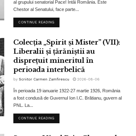
al grupului senatorial Pace! Întâi România. Este
Chestor al Senatului, face parte...
CONTINUE READING
Colecția „Spirit și Mister” (VII):
Liberalii și țărăniștii au
disprețuit mineritul în
perioada interbelică
by
Scriitor Carmen Zamfirescu
2026-08-06
În perioada 19 ianuarie 1922-27 martie 1926, România
a fost condusă de Guvernul Ion I.C. Brătianu, guvern al
PNL. La...
CONTINUE READING