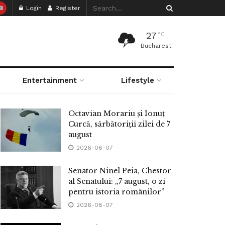
Login
Register
27
°C
Bucharest
Entertainment
Lifestyle
Octavian Morariu și Ionuț
Curcă, sărbătoriții zilei de 7
august
2026-08-07
Senator Ninel Peia, Chestor
al Senatului: „7 august, o zi
pentru istoria românilor”
2026-08-07