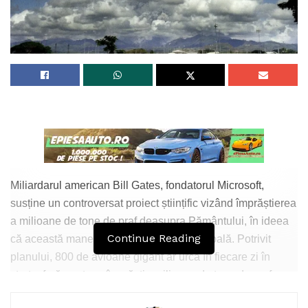
Miliardarul american Bill Gates, fondatorul Microsoft,
susține un controversat proiect științific vizând împrăștierea
a milioane de tone de praf deasupra Pământului, în ideea
Continue Reading
că această manevră ar opri încălzirea globală. Potrivit
planului, 800 de avioane gigant ar urca în fiecare zi în
stratosferă pentru a împrăștia milioane de tone de praf care
să formeze un fel de umbrelă deasupra Terrei, reflectând