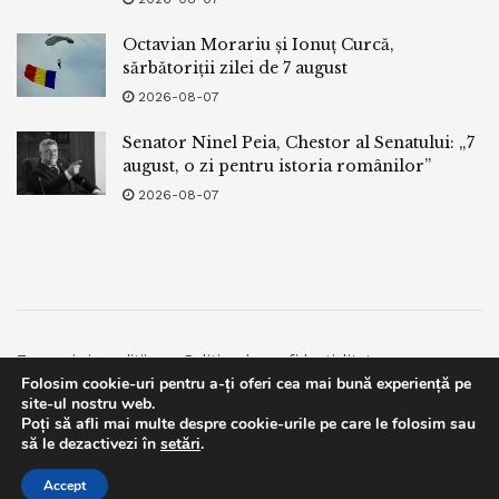
Octavian Morariu și Ionuț Curcă,
sărbătoriții zilei de 7 august
2026-08-07
Senator Ninel Peia, Chestor al Senatului: „7
august, o zi pentru istoria românilor”
2026-08-07
Termeni si conditii
Politica de confidentialitate
Folosim cookie-uri pentru a-ți oferi cea mai bună experiență pe
Facebook
Contact
site-ul nostru web.
Poți să afli mai multe despre cookie-urile pe care le folosim sau
© 2019
bpnews
- Business & Politics News
bpnews
.
This website uses GDPR cookies. By continuing to use this
să le dezactivezi în
setări
.
website you are giving consent to cookies being used. Visit our
Accept
Privacy and Cookie Policy
.
I Agree