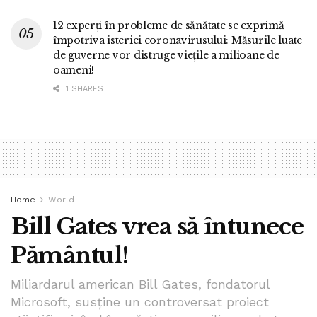
12 experți în probleme de sănătate se exprimă
împotriva isteriei coronavirusului: Măsurile luate
de guverne vor distruge viețile a milioane de
oameni!
1 SHARES
Home
World
Bill Gates vrea să întunece
Pământul!
Miliardarul american Bill Gates, fondatorul
Microsoft, susține un controversat proiect