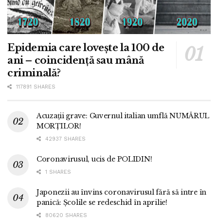
Epidemia care lovește la 100 de
ani – coincidență sau mână
criminală?
117891 SHARES
Acuzații grave: Guvernul italian umflă NUMĂRUL
MORȚILOR!
42937 SHARES
Coronavirusul, ucis de POLIDIN!
1 SHARES
Japonezii au învins coronavirusul fără să intre în
panică: Școlile se redeschid în aprilie!
80620 SHARES