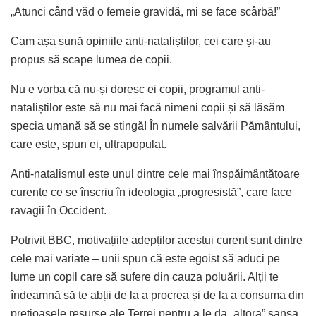
„Atunci când văd o femeie gravidă, mi se face scârbă!”
Cam așa sună opiniile anti-nataliștilor, cei care și-au
propus să scape lumea de copii.
Nu e vorba că nu-și doresc ei copii, programul anti-
nataliștilor este să nu mai facă nimeni copii și să lăsăm
specia umană să se stingă! În numele salvării Pământului,
care este, spun ei, ultrapopulat.
Anti-natalismul este unul dintre cele mai înspăimântătoare
curente ce se înscriu în ideologia „progresistă”, care face
ravagii în Occident.
Potrivit BBC, motivațiile adepților acestui curent sunt dintre
cele mai variate – unii spun că este egoist să aduci pe
lume un copil care să sufere din cauza poluării. Alții te
îndeamnă să te abții de la a procrea și de la a consuma din
prețioasele resurse ale Terrei pentru a le da „altora” șansa