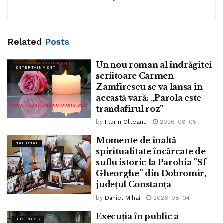
Related
Posts
Un nou roman al îndrăgitei
ENTERTAINMENT
scriitoare Carmen
Zamfirescu se va lansa în
această vară: „Parola este
trandafirul roz”
by
Florin Olteanu
2026-08-05
Momente de înaltă
NATIONAL
spiritualitate încărcate de
suflu istoric la Parohia ”Sf
Gheorghe” din Dobromir,
județul Constanța
by
Daniel Mihai
2026-08-04
Execuția în public a
BUSINESS