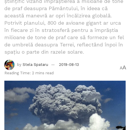
științific vizând împrăștierea a milioane de tone
de praf deasupra Pământului, în ideea că
această manevră ar opri încălzirea globală.
Potrivit planului, 800 de avioane gigant ar urca
în fiecare zi în stratosferă pentru a împrăștia
milioane de tone de praf care să formeze un fel
de umbrelă deasupra Terrei, reflectând înpoi în
spațiu o parte din razele solare.
by
Stela Spataru
2019-08-13
A
A
Reading Time: 2 mins read