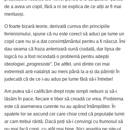
de a avea un copil, fără a ni se explica de ce alții ar fi mai
merituoși.
O foarte bizară teorie, derivată cumva din principiile
feminismului, spune că nu este corect să aduci pe lume un
copil care nu și-a dat consimțământul pentru a fi născut. Îmi
dau seama că fraza anterioară sună ciudată, dar lipsa de
logică nu a fost niciodată o problemă pentru adepții
ideologiei „progresiste”. De altfel, unii dintre cei mai
extremiști anti-nataliști au mers până la a-și da părinții în
judecată că de ce i-au adus pe lume fără să-i întrebe!
Am putea să-i calificăm drept niște simpli nebuni și să-i
lăsăm în pace, fiecare e liber să creadă ce vrea. Problema
este că asemenea curente nu au apărut întâmplător. În
spatele lor se ascund cei care chiar cred că populație lumii
ar cam trebui rărită. Dacă poți să-i convingi cu frumosul să
nu mai facă copii, cu atât mai bine. Nici apariția pe site-ul