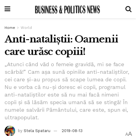
Home
World
Anti-nataliștii: Oamenii
care urăsc copiii!
„Atunci când văd o femeie gravidă, mi se face
scârbă!” Cam așa sună opiniile anti-nataliștilor,
cei care și-au propus să scape lumea de copii.
Nu e vorba că nu-și doresc ei copii, programul
anti-nataliștilor este să nu mai facă nimeni
copii și să lăsăm specia umană să se stingă! În
numele salvării Pământului, care este, spun ei,
ultrapopulat.
by
Stela Spataru
2019-08-13
A
A