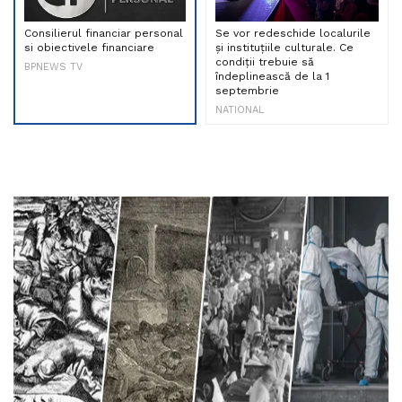
Consilierul financiar personal
Se vor redeschide localurile
si obiectivele financiare
și instituțiile culturale. Ce
condiții trebuie să
BPNEWS TV
îndeplinească de la 1
septembrie
NATIONAL