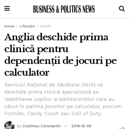
Home
Lifestyle
Health
Anglia deschide prima
clinică pentru
dependenții de jocuri pe
calculator
Serviciul Național de Sănătate (NHS) va
deschide prima clinică specializată pe
reabilitarea copiilor și adolescenților care au
căzut în patima jocurilor pe calculator, precum
Fortnite, Candy Crush sau Call of Duty.
by
Costiniuc Constantin
2019-10-09
A