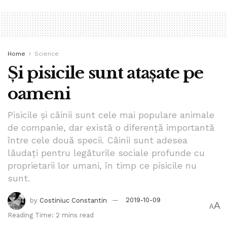
Tags:
bpnews
bpnews.ro
clinica
Costiniuc Constantin
dependenta de jocuri
Home
Science
Și pisicile sunt atașate pe
oameni
Pisicile și câinii sunt cele mai populare animale
de companie, dar există o diferență importantă
între cele două specii. Câinii sunt adesea
lăudați pentru legăturile sociale profunde cu
proprietarii lor umani, în timp ce pisicile nu
sunt.
by
Costiniuc Constantin
2019-10-09
A
A
Reading Time: 2 mins read