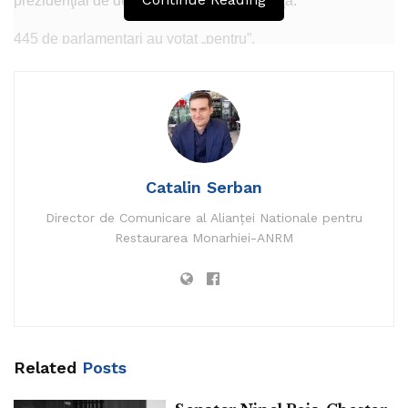
prezidenţial de declarare a stării de urgenţă.
445 de parlamentari au votat „pentru”.
Desfășurarea şedintei de plen s-a realizat online, un
moment istoric pentru Parlament.
Pentru prima dată a fost folosită o procedură specială de
dezbatere şi vot electronic la distanţă.
Catalin Serban
Preşedinţii celor două Camere, Marcel Ciolacu şi Titus
Director de Comunicare al Alianței Nationale pentru
Corlăţean, au fost prezenţi în sala de plen. Dezbaterile au
Restaurarea Monarhiei-ANRM
avut loc prin sistemul de teleconferinţă audio. Parlamentarii
şi-au susținut intervenţiile, în conexiune telefonică directă
cu sala de plen.
Votul deputaţilor şi senatorilor s-a exercitat printr-o aplicaţie
informatică realizată intern.
Related
Posts
Accesul la pagina web respectivă a fost securizat prin user