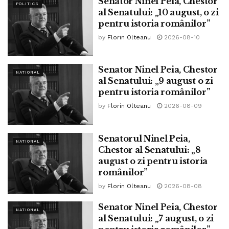
Senator Ninel Peia, Chestor
POLITICS
şi parolă, care au fost comunicate fiecărui parlamentar prin
al Senatului: „10 august, o zi
SMS.Demnitarii şi-au exprimat opţiunea de vot prin
pentru istoria românilor”
acţionarea unuia dintre butoanele: “DA”, “NU”, “AB”
by
Florin Olteanu
2026-08-10
(abţinere) şi “NU VOTEZ”.
Tags:
aprobare
catalin serban
parlamentul româniei
Senator Ninel Peia, Chestor
NATIONAL
al Senatului: „9 august o zi
premiera
stare de urgenta
vot online
pentru istoria românilor”
www.bpnews.ro
by
Florin Olteanu
2026-08-09
Senatorul Ninel Peia,
NATIONAL
Chestor al Senatului: „8
august o zi pentru istoria
românilor”
by
Florin Olteanu
2026-08-08
Senator Ninel Peia, Chestor
NATIONAL
al Senatului: „7 august, o zi