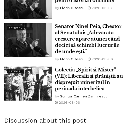
pentru istoria românilor”
by
Florin Olteanu
2026-08-07
Senator Ninel Peia, Chestor
NATIONAL
al Senatului: „Adevărata
creștere apare atunci când
decizi să schimbi lucrurile
de unde ești.”
by
Florin Olteanu
2026-08-06
Colecția „Spirit și Mister”
NATIONAL
(VII): Liberalii și țărăniștii au
disprețuit mineritul în
perioada interbelică
by
Scriitor Carmen Zamfirescu
2026-08-06
Discussion about this post