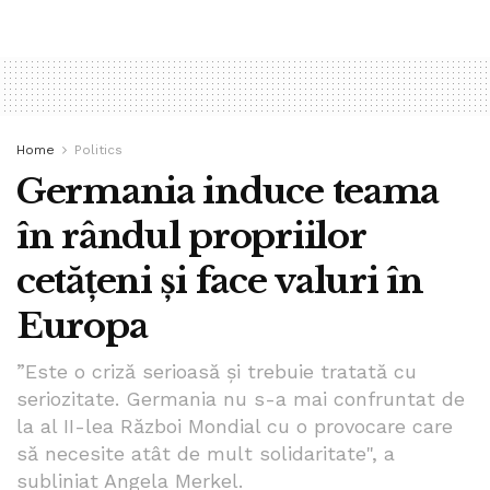
Home
Politics
Germania induce teama
în rândul propriilor
cetățeni și face valuri în
Europa
”Este o criză serioasă şi trebuie tratată cu
seriozitate. Germania nu s-a mai confruntat de
la al II-lea Război Mondial cu o provocare care
să necesite atât de mult solidaritate", a
subliniat Angela Merkel.