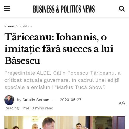
Home
Politics
Tăriceanu: Iohannis, o
imitație fără succes a lui
Băsescu
Preşedintele ALDE, Călin Popescu Tăriceanu, a
criticat actuala guvernare, în cadrul unei ediţii
speciale a emisiunii “Marius Tucă Show”.
by
Catalin Serban
2020-05-27
A
A
Reading Time: 3 mins read