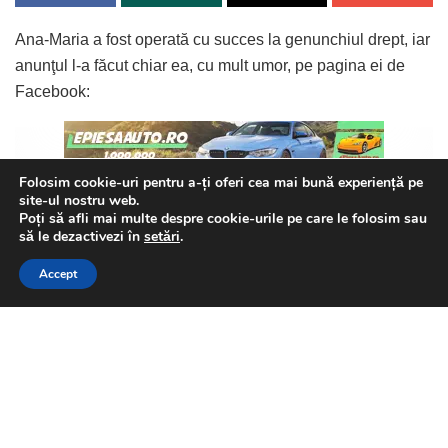
Ana-Maria a fost operată cu succes la genunchiul drept, iar
anunţul l-a făcut chiar ea, cu mult umor, pe pagina ei de
Facebook:
Folosim cookie-uri pentru a-ți oferi cea mai bună experiență pe
site-ul nostru web.
„Ori la bal, ori la spital şi cum balurile sunt suspendate pe
Poți să afli mai multe despre cookie-urile pe care le folosim sau
Continue Reading
durată nedeternimată, m-am mulţumit cu spitalul.
This website uses GDPR cookies. By continuing to use this
să le dezactivezi în
setări
.
website you are giving consent to cookies being used. Visit our
Uite aşa s-a mai destrămat un mit. Îmi şi imaginam cum o
Accept
Privacy and Cookie Policy
.
I Agree
să mă laud eu, mândră din cale afără, că după 20 şi de ani
de sport mi-am încheiat cariera fără să bifez vreo operaţie.
Ntz, nu mi-a ieşit.
Genunchiul meu drept n-a mai vrut să colaboreze şi nu mi-
a lăsat alternativă.
Catalin Serban