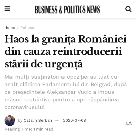
Home
Politics
Haos la granița României
din cauza reintroducerii
stării de urgență
Mai mulți susţinători ai opoziţiei au luat cu
asalt clădirea Parlamentului din Belgrad, după
ce preşedintele Aleksandar Vucic a impus
măsuri restrictive pentru a opri răspândirea
coronavirusului.
by
Catalin Serban
2020-07-08
A
A
Reading Time: 1 min read