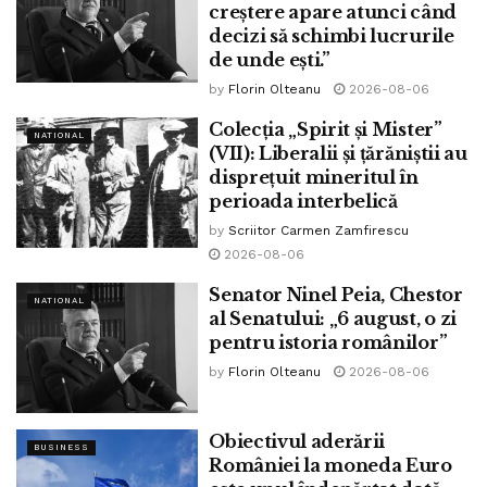
creștere apare atunci când
decizi să schimbi lucrurile
de unde ești.”
by
Florin Olteanu
2026-08-06
Colecția „Spirit și Mister”
NATIONAL
(VII): Liberalii și țărăniștii au
disprețuit mineritul în
perioada interbelică
by
Scriitor Carmen Zamfirescu
2026-08-06
Senator Ninel Peia, Chestor
NATIONAL
al Senatului: „6 august, o zi
pentru istoria românilor”
by
Florin Olteanu
2026-08-06
Obiectivul aderării
BUSINESS
României la moneda Euro