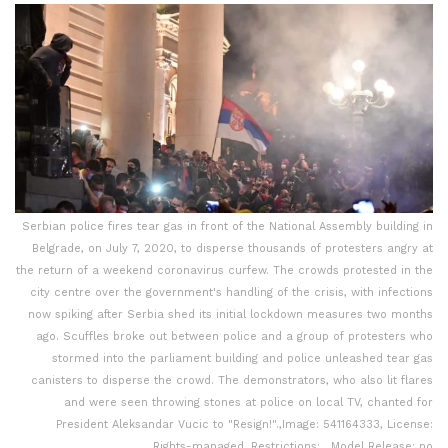
Serbian police fires tear gas in front of the National Assembly building in
Belgrade, on July 7, 2020, to disperse thousands of protesters angry at
the return of a weekend coronavirus curfew. The crowds protested in the
city centre over the government's handling of the crisis, with infections
now spiking after Serbia shed its initial lockdown measures two months
ago. Scuffles broke out between police and a group of protesters who
stormed into the parliament building and police unleashed tear gas
canisters to disperse the crowd. The demonstrators, who also lit flares
and were seen throwing stones at police on local TV, chanted for
President Aleksandar Vucic to "Resign!".,Image: 541164333, License:
Rights-managed, Restrictions: , Model Release: no