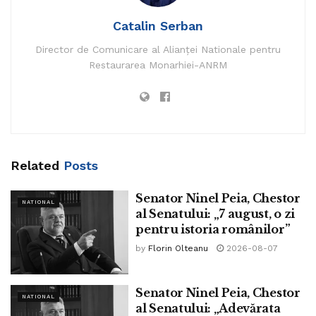
sunt în plină ascensiune. Epidemiologii şi medicii au
avertizat că spitalele funcţionează la capacitate maximă şi
Catalin Serban
că lucrătorii medicali sunt obosiţi.
Director de Comunicare al Alianței Nationale pentru
Restaurarea Monarhiei-ANRM
Citește întreg articolul pe
www.vp-news.com.
Tags:
belgrad
catalin serban
cazuri coronavirus
granița româniei
haos
proteste
Serbia
www.bpnews.ro
Related
Posts
Senator Ninel Peia, Chestor
NATIONAL
al Senatului: „7 august, o zi
pentru istoria românilor”
by
Florin Olteanu
2026-08-07
Senator Ninel Peia, Chestor
NATIONAL
al Senatului: „Adevărata