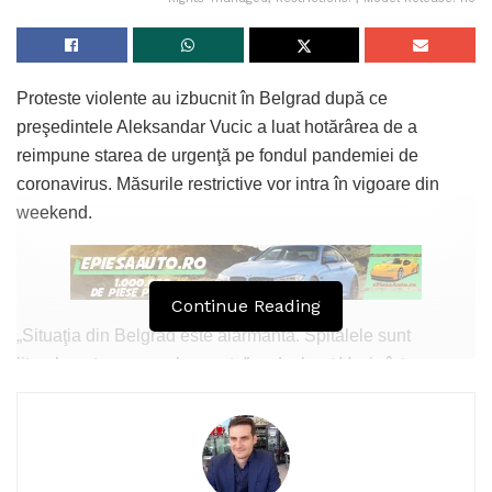
Proteste violente au izbucnit în Belgrad după ce
preşedintele Aleksandar Vucic a luat hotărârea de a
reimpune starea de urgenţă pe fondul pandemiei de
coronavirus. Măsurile restrictive vor intra în vigoare din
weekend.
Continue Reading
„Situaţia din Belgrad este alarmantă. Spitalele sunt
literalmente supraaglomerate”, a declarat Vucic într-o
conferinţă de presă televizată.
Ţara se confruntă cu un număr raportat de 16.168 de
infecţii cu noul coronavirus şi 330 de decese, însă cifrele