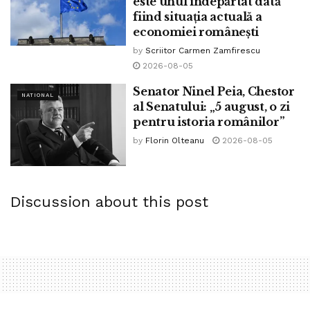
este unul îndepărtat dată
fiind situația actuală a
economiei românești
by
Scriitor Carmen Zamfirescu
2026-08-05
Senator Ninel Peia, Chestor
NATIONAL
al Senatului: „5 august, o zi
pentru istoria românilor”
by
Florin Olteanu
2026-08-05
Discussion about this post