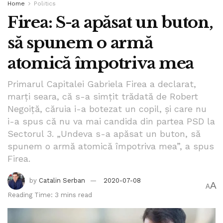
Home
Politics
Firea: S-a apăsat un buton,
să spunem o armă
atomică împotriva mea
Primarul Capitalei Gabriela Firea a declarat,
marți seara, că s-a simțit trădată de Robert
Negoiță, căruia i-a botezat un copil, și care nu
i-a spus că nu va mai candida din partea PSD la
Sectorul 3. „Undeva s-a apăsat un buton, să
spunem o armă atomică împotriva mea”, a spus
Firea.
by
Catalin Serban
2020-07-08
A
A
Reading Time: 3 mins read