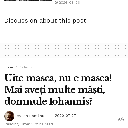
2026-08-06
Discussion about this post
Home
National
Uite masca, nu e masca!
Mai aveţi multe măşti,
domnule Iohannis?
by
Ion Românu
2020-07-27
A
A
Reading Time: 2 mins read