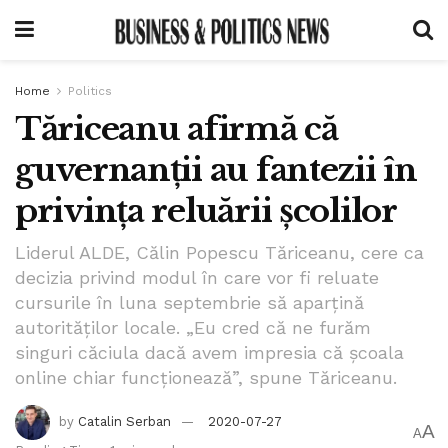
Home
Politics
Tăriceanu afirmă că
guvernanții au fantezii în
privința reluării școlilor
Liderul ALDE, Călin Popescu Tăriceanu, cere ca
decizia privind modul în care vor fi reluate
cursurile în luna septembrie să aparțină
autorităților locale. „Eu cred că ne furăm
singuri căciula dacă avem impresia că școala
online chiar funcționează”, spune Tăriceanu.
by
Catalin Serban
2020-07-27
A
A