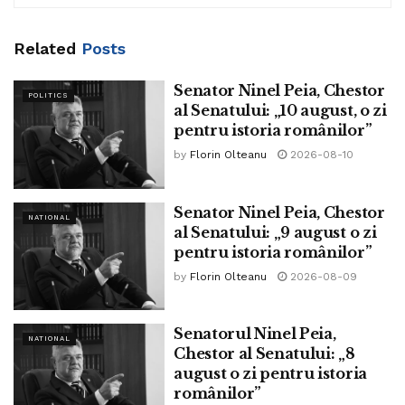
Related
Posts
Senator Ninel Peia, Chestor
POLITICS
al Senatului: „10 august, o zi
pentru istoria românilor”
by
Florin Olteanu
2026-08-10
Senator Ninel Peia, Chestor
NATIONAL
al Senatului: „9 august o zi
pentru istoria românilor”
by
Florin Olteanu
2026-08-09
Senatorul Ninel Peia,
NATIONAL
Chestor al Senatului: „8
august o zi pentru istoria
românilor”