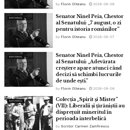
by
Florin Olteanu
2026-08-08
Senator Ninel Peia, Chestor
NATIONAL
al Senatului: „7 august, o zi
pentru istoria românilor”
by
Florin Olteanu
2026-08-07
Senator Ninel Peia, Chestor
NATIONAL
al Senatului: „Adevărata
creștere apare atunci când
decizi să schimbi lucrurile
de unde ești.”
by
Florin Olteanu
2026-08-06
Colecția „Spirit și Mister”
NATIONAL
(VII): Liberalii și țărăniștii au
disprețuit mineritul în
perioada interbelică
by
Scriitor Carmen Zamfirescu