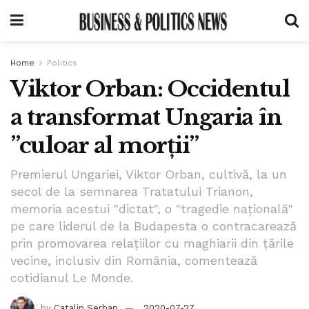
Home
Politics
Viktor Orban: Occidentul
a transformat Ungaria în
”culoar al morții”
Premierul Ungariei, Viktor Orban, cultivă, la un
secol de la semnarea Tratatului Trianon,
memoria acestui "dictat", o "tragedie naţională"
pe care liderul de la Budapesta o contracarează
prin promovarea relaţiilor cu maghiarii din ţările
vecine, inclusiv din România, comentează
cotidianul Le Monde.
by
Catalin Serban
2020-07-27