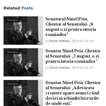
Related
Posts
Senatorul Ninel Peia,
NATIONAL
Chestor al Senatului: „8
august o zi pentru istoria
românilor”
by
Florin Olteanu
2026-08-08
Senator Ninel Peia, Chestor
NATIONAL
al Senatului: „7 august, o zi
pentru istoria românilor”
by
Florin Olteanu
2026-08-07
Senator Ninel Peia, Chestor
NATIONAL
al Senatului: „Adevărata
creștere apare atunci când
decizi să schimbi lucrurile
de unde ești.”