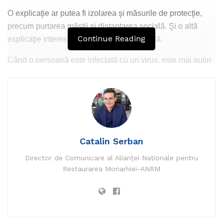
O explicaţie ar putea fi izolarea şi măsurile de protecţie,
precum purtarea măştii şi distanţarea socială. Şi o altă
Continue Reading
explicaţie interesantă ar fi interferenţa virală.
Când o persoană este infectată cu un virus, este mai puţin
probabil să fie infectată de altul în acel timp. Institutul de
Sănătate publică din Anglia a studiat probe prelevate de la
aproximativ 20.000 de persoane în primele patru luni ale
anului. A descoperit că în cazul oamenilor care au avut
gripă, şansele să aibă de asemenea coronavirus au fost cu
58% mai mici.
Catalin Serban
Director de Comunicare al Alianței Nationale pentru
Citește întreg articolul pe
www.vp-news.com
.
Restaurarea Monarhiei-ANRM
Tags:
anunt
catalin serban
COVID 19
gripa sezoniera
OMS
www.bpnews.ro