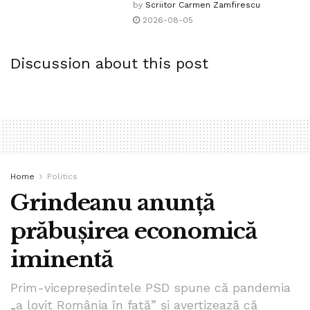
by
Scriitor Carmen Zamfirescu
2026-08-05
Discussion about this post
Home
Politics
Grindeanu anunță
prăbușirea economică
iminentă
Prim-vicepreședintele PSD spune că pandemia
„a lovit România în față” și avertizează că