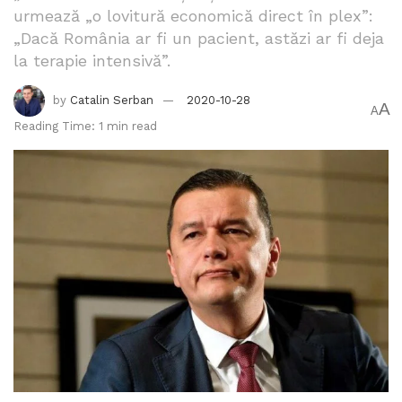
urmează „o lovitură economică direct în plex”:
„Dacă România ar fi un pacient, astăzi ar fi deja
la terapie intensivă”.
by
Catalin Serban
2020-10-28
A
A
Reading Time: 1 min read