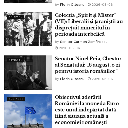
by
Florin Olteanu
2026-08-06
Colecția „Spirit și Mister”
NATIONAL
(VII): Liberalii și țărăniștii au
disprețuit mineritul în
perioada interbelică
by
Scriitor Carmen Zamfirescu
2026-08-06
Senator Ninel Peia, Chestor
NATIONAL
al Senatului: „6 august, o zi
pentru istoria românilor”
by
Florin Olteanu
2026-08-06
Obiectivul aderării
BUSINESS
României la moneda Euro
este unul îndepărtat dată
fiind situația actuală a
economiei românești