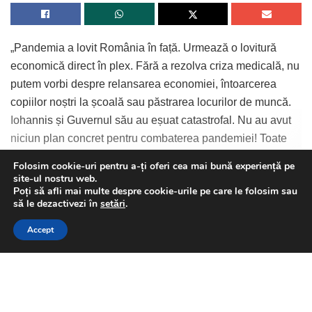
„Pandemia a lovit România în față. Urmează o lovitură
economică direct în plex. Fără a rezolva criza medicală, nu
putem vorbi despre relansarea economiei, întoarcerea
copiilor noștri la școală sau păstrarea locurilor de muncă.
Iohannis și Guvernul său au eșuat catastrofal. Nu au avut
niciun plan concret pentru combaterea pandemiei! Toate
deciziile lor au fost luate în funcție de sondaje. Au ignorat
Folosim cookie-uri pentru a-ți oferi cea mai bună experiență pe
opiniile specialiștilor. Mai grav, prin măsurile luate, au creat
site-ul nostru web.
Continue Reading
Poți să afli mai multe despre cookie-urile pe care le folosim sau
doar haos, neîncredere și confuzie în rândul cetățenilor.
This website uses GDPR cookies. By continuing to use this
să le dezactivezi în
setări
.
Statul ar fi trebuit să fie un partener real al cetățenilor în
website you are giving consent to cookies being used. Visit our
această perioadă. În schimb, Iohannis și Guvernul au
Accept
Privacy and Cookie Policy
.
I Agree
divizat societatea, au jucat politic sănătatea oamenilor.
Doar pentru a-și acoperi eșecul. În loc de încredere și
credibilitate, românii au primit doar haos, aberații și
bâlbâieli”, spune Sorin Grindeanu.