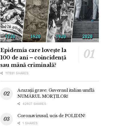
Epidemia care lovește la
100 de ani – coincidență
sau mână criminală?
117891 SHARES
Acuzații grave: Guvernul italian umflă
NUMĂRUL MORȚILOR!
42937 SHARES
Coronavirusul, ucis de POLIDIN!
1 SHARES