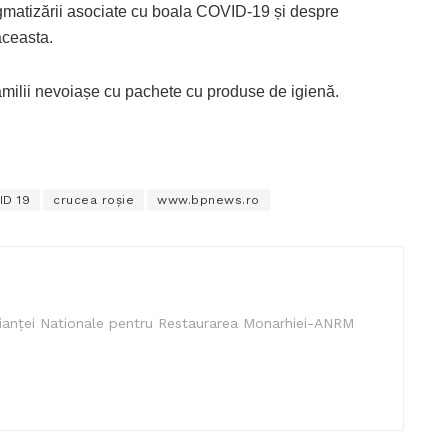
gmatizării asociate cu boala COVID-19 și despre
aceasta.
familii nevoiașe cu pachete cu produse de igienă.
ID 19
crucea roșie
www.bpnews.ro
lianței Nationale pentru Restaurarea Monarhiei-ANRM