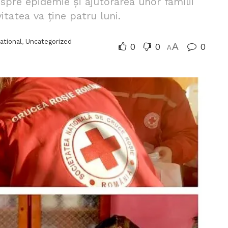
pre epidemie și ajutorarea unor familii
itatea va ține patru luni.
ational
,
Uncategorized
0
0
A
0
A