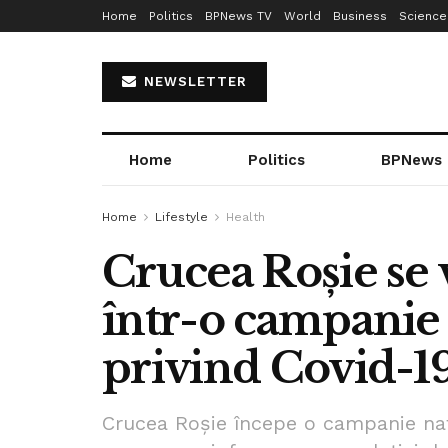
Home
Politics
BPNews TV
World
Business
Science
NEWSLETTER
Home
Politics
BPNews
Home
Lifestyle
Health
Crucea Roșie se 
într-o campanie
privind Covid-1
Crucea Roșie începe o campanie na