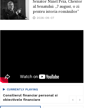
Senator Ninel Peia, Chestor
al Senatului: „7 august, o zi
pentru istoria românilor”
2026-08-07
CURRENTLY PLAYING
Consilierul financiar personal si
obiectivele financiare