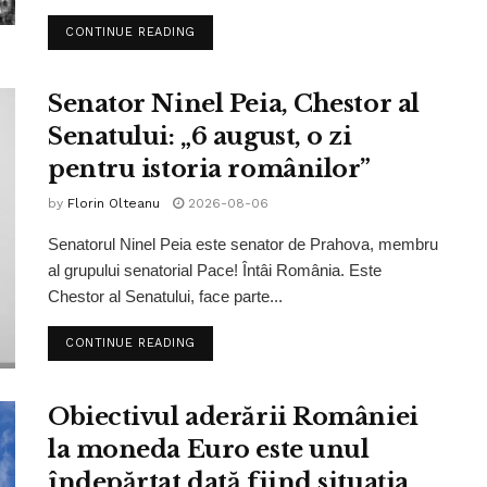
CONTINUE READING
Senator Ninel Peia, Chestor al
Senatului: „6 august, o zi
pentru istoria românilor”
by
Florin Olteanu
2026-08-06
Senatorul Ninel Peia este senator de Prahova, membru
al grupului senatorial Pace! Întâi România. Este
Chestor al Senatului, face parte...
CONTINUE READING
Obiectivul aderării României
la moneda Euro este unul
îndepărtat dată fiind situația