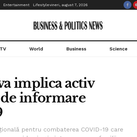
Entertainment
Lifestyle
vineri, august 7, 2026
 TV
World
Business
Science
va implica activ
 de informare
9
țională pentru combaterea COVID-19 care