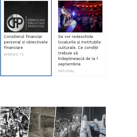
Consilierul financiar
Se vor redeschide
Debut de sen
personal si obiectivele
localurile și instituțiile
muzica româ
financiare
culturale. Ce condiții
Maria Peia r
trebuie să
Internetul la
BPNEWS TV
îndeplinească de la 1
ani!
septembrie
NATIONAL
NATIONAL