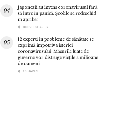
Japonezii au învins coronavirusul fără
să intre în panică: Școlile se redeschid
în aprilie!
80620 SHARES
12 experți în probleme de sănătate se
exprimă împotriva isteriei
coronavirusului: Măsurile luate de
guverne vor distruge viețile a milioane
de oameni!
1 SHARES