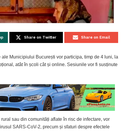
pp
Share on Twitter
Share on Email
ale Municipiului București vor participa, timp de 4 luni, la
onal, atât în școli cât și online. Sesiunile vor fi susținute
rural sau din comunități aflate în risc de infectare, vor
 virusul SARS-CoV-2, precum și sfaturi despre efectele