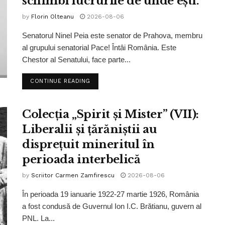
schimbi lucrurile de unde ești.”
by
Florin Olteanu
2026-08-06
Senatorul Ninel Peia este senator de Prahova, membru
al grupului senatorial Pace! Întâi România. Este
Chestor al Senatului, face parte...
CONTINUE READING
Colecția „Spirit și Mister” (VII):
Liberalii și țărăniștii au
disprețuit mineritul în
perioada interbelică
by
Scriitor Carmen Zamfirescu
2026-08-06
În perioada 19 ianuarie 1922-27 martie 1926, România
a fost condusă de Guvernul Ion I.C. Brătianu, guvern al
PNL. La...