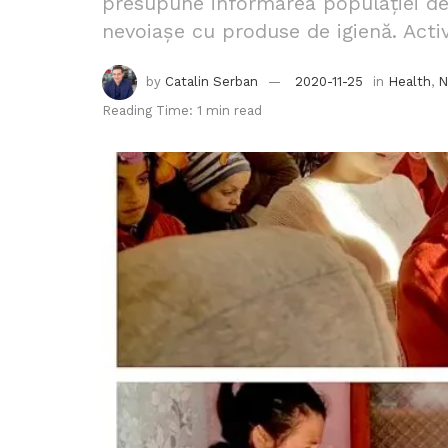
presupune informarea populației des
nevoiașe cu produse de igienă. Activ
by
Catalin Serban
2020-11-25
in
Health
,
N
Reading Time: 1 min read