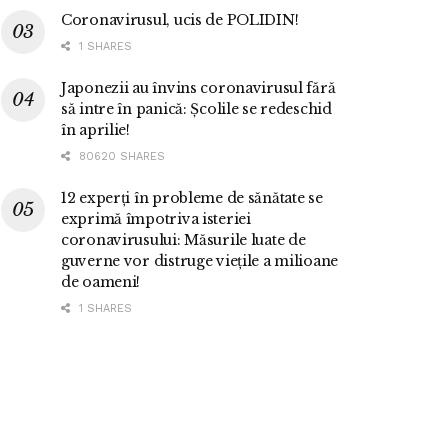
Coronavirusul, ucis de POLIDIN!
1 SHARES
Japonezii au învins coronavirusul fără
să intre în panică: Școlile se redeschid
în aprilie!
80620 SHARES
12 experți în probleme de sănătate se
exprimă împotriva isteriei
coronavirusului: Măsurile luate de
guverne vor distruge viețile a milioane
de oameni!
1 SHARES