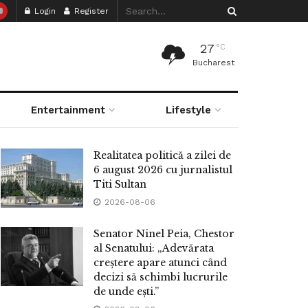
Login
Register
27
°C
Bucharest
Entertainment
Lifestyle
Realitatea politică a zilei de
6 august 2026 cu jurnalistul
Titi Sultan
2026-08-06
Senator Ninel Peia, Chestor
al Senatului: „Adevărata
creștere apare atunci când
decizi să schimbi lucrurile
de unde ești.”