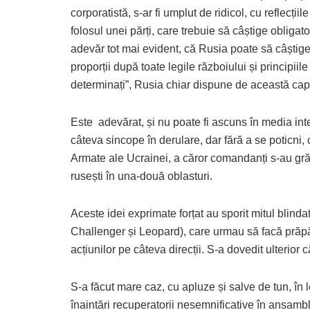
corporatistă, s-ar fi umplut de ridicol, cu reflecțiil
folosul unei părți, care trebuie să câștige obliga
adevăr tot mai evident, că Rusia poate să câștige 
proporții după toate legile războiului și principiile
determinați”, Rusia chiar dispune de această cap
Este adevărat, și nu poate fi ascuns în media inte
câteva sincope în derulare, dar fără a se poticni
Armate ale Ucrainei, a căror comandanți s-au gră
rusești în una-două oblasturi.
Aceste idei exprimate forțat au sporit mitul blin
Challenger și Leopard), care urmau să facă prăpă
acțiunilor pe câteva direcții. S-a dovedit ulterior
S-a făcut mare caz, cu apluze și salve de tun, în 
înaintări recuperatorii nesemnificative în ansamblul