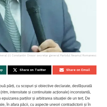
neral (r) Constantin Onisor secretar general Partidul Neamul Romanesc
pp
Share on Twitter
Share on Email
ouă părți, cu scopuri și obiective declarate, desfășurată
(ritm, intensitate și continuitate acționale) inconstantă,
puizarea parților și arbitrarea situației de un terț. De
le, în afara păcii, cu aspecte uneori contradictorii și în