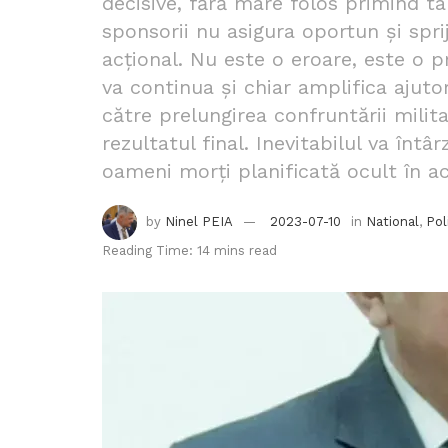
decisive, fără mare folos primind ta
sponsorii nu asigura oportun și spri
acțional. Nu este o eroare, este o p
va continua și chiar amplifica ajuto
către prelungirea confruntării mili
rezultatul final. Inevitabilul va întâ
oameni morți planificată ocult în ac
by
Ninel PEIA
2023-07-10
in
National
,
Pol
Reading Time: 14 mins read