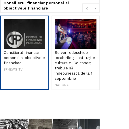
Consilierul financiar personal si
obiectivele financiare
Consilierul financiar
Se vor redeschide
Debut de sen
personal si obiectivele
localurile și instituțiile
muzica româ
financiare
culturale. Ce condiții
Maria Peia r
trebuie să
Internetul la
BPNEWS TV
îndeplinească de la 1
ani!
septembrie
NATIONAL
NATIONAL