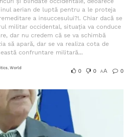
ncuri și blindate occidentale, deoarece
jinul aerian de luptă pentru a le proteja
remeditare a insuccesului?!. Chiar dacă se
rul militar occidental, situația va conduce
tare, dar nu credem că se va schimbă
rzia să apară, dar se va realiza cota de
eastă confruntare militară...
itics
,
World
0
0
A
0
A