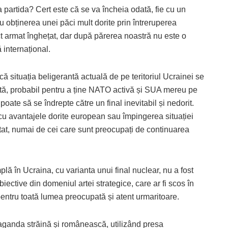
artida? Cert este că se va încheia odată, fie cu un
cu obținerea unei păci mult dorite prin întreruperea
ict armat înghețat, dar după părerea noastră nu este o
ă internațional.
ă situația beligerantă actuală de pe teritoriul Ucrainei se
ată, probabil pentru a ține NATO activă și SUA mereu pe
poate să se îndrepte către un final inevitabil și nedorit.
, cu avantajele dorite european sau împingerea situației
itat, numai de cei care sunt preocupați de continuarea
 în Ucraina, cu varianta unui final nuclear, nu a fost
iective din domeniul artei strategice, care ar fi scos în
entru toată lumea preocupată și atent urmaritoare.
aganda străină și românească, utilizând presa