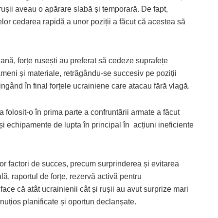
 rușii aveau o apărare slabă și temporară. De fapt,
elor cedarea rapidă a unor poziții a făcut că acestea să
ană, forțe rusești au preferat să cedeze suprafețe
meni și materiale, retrăgându-se succesiv pe poziții
ngând în final forțele ucrainiene care atacau fără vlagă.
 folosit-o în prima parte a confruntării armate a făcut
 echipamente de lupta în principal în acțiuni ineficiente
nor factori de succes, precum surprinderea și evitarea
lă, raportul de forțe, rezervă activă pentru
ace că atât ucrainienii cât și rușii au avut surprize mari
nuțios planificate și oportun declanșate.