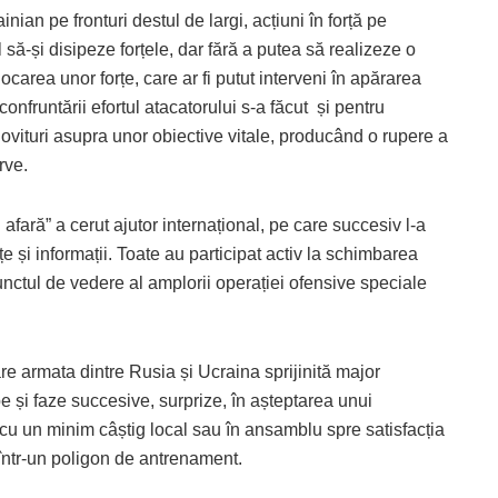
inian pe fronturi destul de largi, acțiuni în forță pe
 să-și disipeze forțele, dar fără a putea să realizeze o
carea unor forțe, care ar fi putut interveni în apărarea
confruntării efortul atacatorului s-a făcut și pentru
lovituri asupra unor obiective vitale, producând o rupere a
rve.
afară” a cerut ajutor internațional, pe care succesiv l-a
nțe și informații. Toate au participat activ la schimbarea
unctul de vedere al amplorii operației ofensive speciale
e armata dintre Rusia și Ucraina sprijinită major
ape și faze succesive, surprize, în așteptarea unui
re cu un minim câștig local sau în ansamblu spre satisfacția
ă într-un poligon de antrenament.