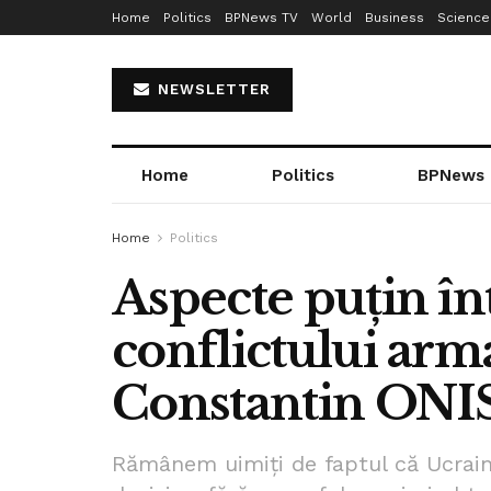
Home
Politics
BPNews TV
World
Business
Science
NEWSLETTER
Home
Politics
BPNews
Home
Politics
Aspecte puțin înț
conflictului arm
Constantin ON
Rămânem uimiți de faptul că Ucrain