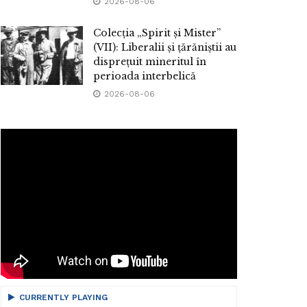
2026-08-06
Colecția „Spirit și Mister”
(VII): Liberalii și țărăniștii au
disprețuit mineritul în
perioada interbelică
2026-08-06
CURRENTLY PLAYING