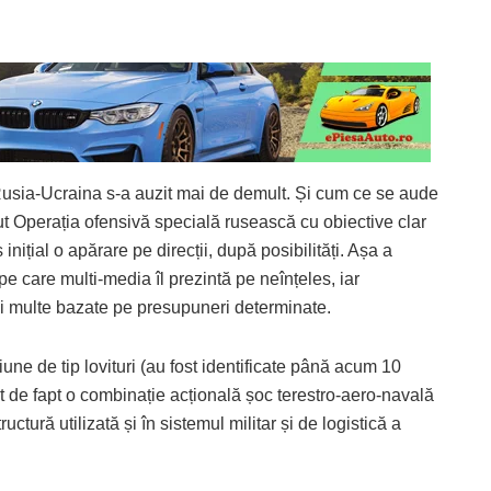
Rusia-Ucraina s-a auzit mai de demult. Și cum ce se aude
ut Operația ofensivă specială rusească cu obiective clar
inițial o apărare pe direcții, după posibilități. Așa a
e care multi-media îl prezintă pe neînțeles, iar
e și multe bazate pe presupuneri determinate.
une de tip lovituri (au fost identificate până acum 10
nt de fapt o combinație acțională șoc terestro-aero-navală
uctură utilizată și în sistemul militar și de logistică a