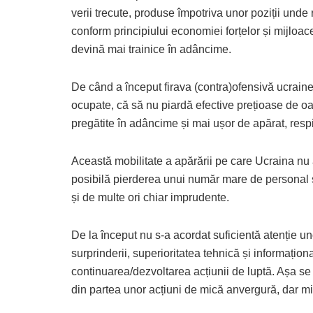
verii trecute, produse împotriva unor poziții unde
conform principiului economiei forțelor și mijloac
devină mai trainice în adâncime.
De când a început firava (contra)ofensivă ucraine
ocupate, că să nu piardă efective prețioase de oa
pregătite în adâncime și mai ușor de apărat, respi
Această mobilitate a apărării pe care Ucraina nu a
posibilă pierderea unui număr mare de personal și
și de multe ori chiar imprudente.
De la început nu s-a acordat suficientă atenție u
surprinderii, superioritatea tehnică și informaționa
continuarea/dezvoltarea acțiunii de luptă. Așa se f
din partea unor acțiuni de mică anvergură, dar mi