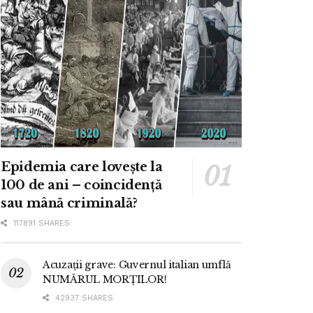
Epidemia care lovește la
100 de ani – coincidență
sau mână criminală?
117891 SHARES
Acuzații grave: Guvernul italian umflă
NUMĂRUL MORȚILOR!
42937 SHARES