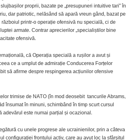
e slujbașilor proprii, bazate pe „presupuneri intuitive tari” în
toriu, dar patriotic, nelăsând să apară vreun gând, bazat pe
războiul printr-o operație ofensivă nu specială, ci de
 luptei armate. Contrar aprecierilor „specialiștilor bine
acitate ofensivă.
rnațională, că Operația specială a rușilor a avut și
, ceea ce a umplut de admirație Conducerea Forțelor
bit să afirme despre respingerea acțiunilor ofensive
datelor trimise de NATO (în mod deosebit tancurile Abrams,
d însumat în minuni, schimbând în timp scurt cursul
 că adevărul este numai parțial și ocazional.
legătură cu unele progrese ale ucrainienilor, prin a câteva
 configurației frontului activ, care au avut loc la sfârșitul