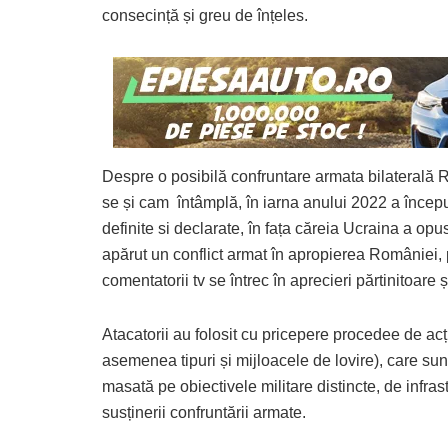
consecință și greu de înțeles.
Despre o posibilă confruntare armata bilaterală 
se și cam întâmplă, în iarna anului 2022 a încep
definite si declarate, în fața căreia Ucraina a opus 
apărut un conflict armat în apropierea României, p
comentatorii tv se întrec în aprecieri părtinitoar
Atacatorii au folosit cu pricepere procedee de acți
asemenea tipuri și mijloacele de lovire), care su
masată pe obiectivele militare distincte, de infrastr
susținerii confruntării armate.