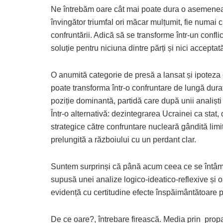
Ne întrebăm oare cât mai poate dura o asemenea p
învingător triumfal ori măcar mulțumit, fie numai 
confruntării. Adică să se transforme într-un confl
soluție pentru niciuna dintre părți și nici acceptat
O anumită categorie de presă a lansat și ipoteza c
poate transforma într-o confruntare de lungă dur
poziție dominantă, partidă care după unii analiști 
Într-o alternativă: dezintegrarea Ucrainei ca stat
strategice către confruntare nucleară gândită lim
prelungită a războiului cu un perdant clar.
Suntem surprinși că până acum ceea ce se întâmplă
supusă unei analize logico-ideatico-reflexive și ob
evidență cu certitudine efecte înspăimântătoare p
De ce oare?, întrebare firească. Media prin prop