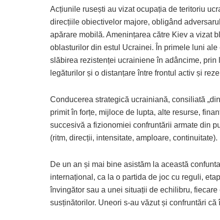
Acțiunile rusești au vizat ocupația de teritoriu ucra
direcțiile obiectivelor majore, obligând adversarul
apărare mobilă. Amenințarea către Kiev a vizat blo
oblasturilor din estul Ucrainei. În primele luni ale 
slăbirea rezistenței ucrainiene în adâncime, prin 
legăturilor și o distanțare între frontul activ și reze
Conducerea strategică ucrainiană, consiliată „din 
primit în forțe, mijloce de lupta, alte resurse, fina
succesivă a fizionomiei confruntării armate din p
(ritm, direcții, intensitate, amploare, continuitate).
De un an și mai bine asistăm la această confuntar
internațional, ca la o partida de joc cu reguli, et
învingător sau a unei situații de echilibru, fieca
susținătorilor. Uneori s-au văzut și confruntări c