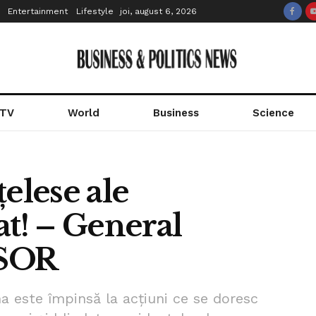
Entertainment
Lifestyle
joi, august 6, 2026
 TV
World
Business
Science
elese ale
at! – General
ISOR
a este împinsă la acțiuni ce se doresc