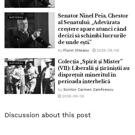
Senator Ninel Peia, Chestor
NATIONAL
al Senatului: „Adevărata
creștere apare atunci când
decizi să schimbi lucrurile
de unde ești.”
by
Florin Olteanu
2026-08-06
Colecția „Spirit și Mister”
NATIONAL
(VII): Liberalii și țărăniștii au
disprețuit mineritul în
perioada interbelică
by
Scriitor Carmen Zamfirescu
2026-08-06
Discussion about this post