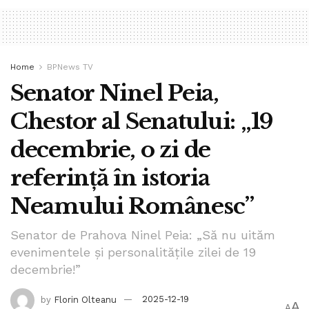
Home
BPNews TV
Senator Ninel Peia,
Chestor al Senatului: „19
decembrie, o zi de
referință în istoria
Neamului Românesc”
Senator de Prahova Ninel Peia: „Să nu uităm
evenimentele și personalitățile zilei de 19
decembrie!”
by
Florin Olteanu
2025-12-19
A
A