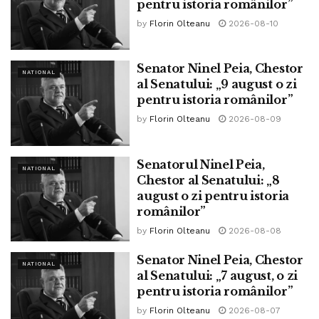
pentru istoria românilor”
by
Florin Olteanu
2026-08-10
La 20 decembrie 1943, s-a născut actrița Ruxandra
Sireteanu. Ne-a părăsit în anul 2014.
Senator Ninel Peia, Chestor
La 20 decembrie 1989, Timișoara s-a proclamat „liberă de
NATIONAL
al Senatului: „9 august o zi
comunism”
pentru istoria românilor”
by
Florin Olteanu
2026-08-09
”
Tags:
ninel peia
Senatorul Ninel Peia,
NATIONAL
Chestor al Senatului: „8
august o zi pentru istoria
românilor”
by
Florin Olteanu
2026-08-08
Senator Ninel Peia, Chestor
NATIONAL
al Senatului: „7 august, o zi
pentru istoria românilor”
by
Florin Olteanu
2026-08-07