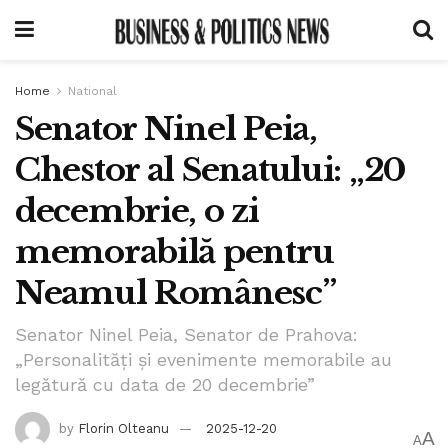
Home
National
Senator Ninel Peia,
Chestor al Senatului: „20
decembrie, o zi
memorabilă pentru
Neamul Românesc”
Senator Ninel Peia, Senator de Prahova:
„Personalități și evenimente memorabile au
legătură cu data de 20 decembrie”
by
Florin Olteanu
2025-12-20
A
A