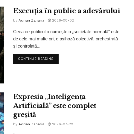
Execuția în public a adevărului
by
Adrian Zaharia
2026-08-02
Ceea ce publicul o numește o „societate normală” este,
de cele mai multe ori, o psihoză colectivă, orchestrată
și controlată...
CONTINUE READING
Expresia „Inteligența
Artificială” este complet
greșită
by
Adrian Zaharia
2026-07-29