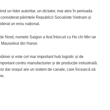
nd un lider autoritar, un dictator, mai ales în perioada
 considerat părintele Republicii Socialiste Vietnam și
iderat un erou național.
 de Nord, numele Saigon a fost înlocuit cu Ho chi Min iar
în Mausoleul din Hanoi.
niei și este cel mai important hub logistic și de
portant centru manufacturier și de producție industrială.
lor dar orașul are un sistem de canale, care încearcă să
ne.