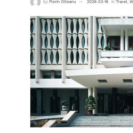
by
Florin Olteanu
2026-03-16
in
Travel
,
W