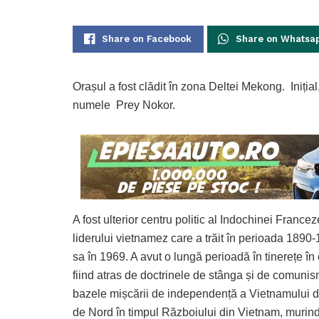
Share on Facebook
Share on Whatsa
Orașul a fost clădit în zona Deltei Mekong. Iniția
numele Prey Nokor.
A fost ulterior centru politic al Indochinei Fran
liderului vietnamez care a trăit în perioada 18
sa în 1969. A avut o lungă perioadă în tinerețe în 
fiind atras de doctrinele de stânga și de comunis
bazele mișcării de independență a Vietnamului 
de Nord în timpul Războiului din Vietnam, murind