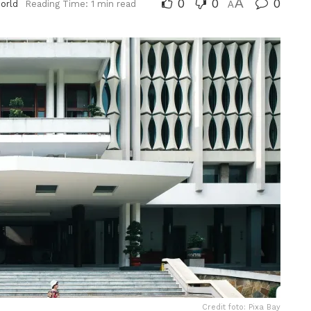
0
0
A
0
orld
Reading Time: 1 min read
A
Credit foto: Pixa Bay