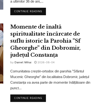
a ultimilor 36 de ani,...
CONTINUE READING
Momente de înaltă
spiritualitate încărcate de
suflu istoric la Parohia ”Sf
Gheorghe” din Dobromir,
județul Constanța
by
Daniel Mihai
2026-08-04
Comunitatea creștin-ortodox din parohia ”Sfântul
Mucenic Gheorghe” din localitatea Dobromir, județul
Constanța va avea parte de momente înălțătoare din
punct...
CONTINUE READING