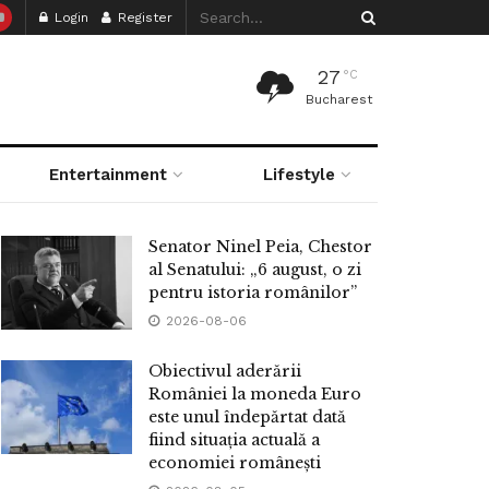
Login
Register
27
°C
Bucharest
Entertainment
Lifestyle
Senator Ninel Peia, Chestor
al Senatului: „6 august, o zi
pentru istoria românilor”
2026-08-06
Obiectivul aderării
României la moneda Euro
este unul îndepărtat dată
fiind situația actuală a
economiei românești