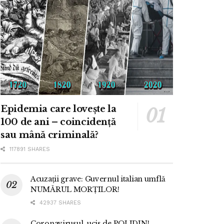
Epidemia care lovește la
100 de ani – coincidență
sau mână criminală?
117891 SHARES
Acuzații grave: Guvernul italian umflă
NUMĂRUL MORȚILOR!
42937 SHARES
Coronavirusul, ucis de POLIDIN!