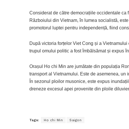
Considerat de către democrațiile occidentale ca fii
Războiului din Vietnam, în lumea socialistă, este
promotorul luptei pentru independență, fiind cons
După victoria forțelor Viet Cong și a Vietnamului
trupul omului politic a fost îmbălsămat și expus 
Orașul Ho chi Min are jumătate din populația Româ
transport al Vietnamului. Este de asemenea, un im
În sezonul ploilor musonice, este expus inundații
dreneze excesul apei provenite din ploile diluvie
Tags:
Ho chi Min
Saigon