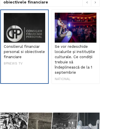
obiectivele financiare
Consilierul financiar
Se vor redeschide
Debut de sen
personal si obiectivele
localurile și instituțiile
muzica româ
financiare
culturale. Ce condiții
Maria Peia r
trebuie să
Internetul la
BPNEWS TV
îndeplinească de la 1
ani!
septembrie
NATIONAL
NATIONAL