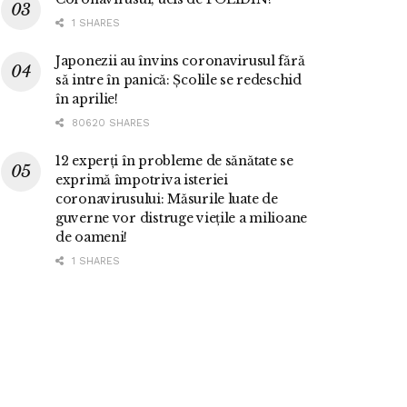
1 SHARES
Japonezii au învins coronavirusul fără
să intre în panică: Școlile se redeschid
în aprilie!
80620 SHARES
12 experți în probleme de sănătate se
exprimă împotriva isteriei
coronavirusului: Măsurile luate de
guverne vor distruge viețile a milioane
de oameni!
1 SHARES