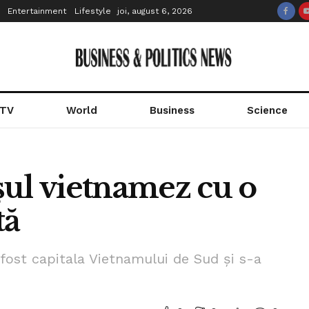
Entertainment
Lifestyle
joi, august 6, 2026
 TV
World
Business
Science
șul vietnamez cu o
tă
 fost capitala Vietnamului de Sud și s-a