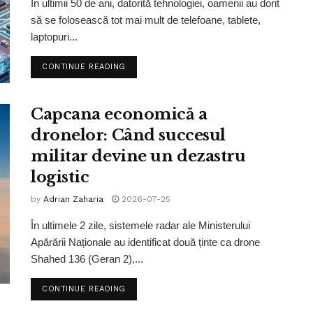
În ultimii 50 de ani, datorită tehnologiei, oamenii au dorit
să se folosească tot mai mult de telefoane, tablete,
laptopuri...
CONTINUE READING
Capcana economică a
dronelor: Când succesul
militar devine un dezastru
logistic
by
Adrian Zaharia
2026-07-25
În ultimele 2 zile, sistemele radar ale Ministerului
Apărării Naționale au identificat două ținte ca drone
Shahed 136 (Geran 2),...
CONTINUE READING