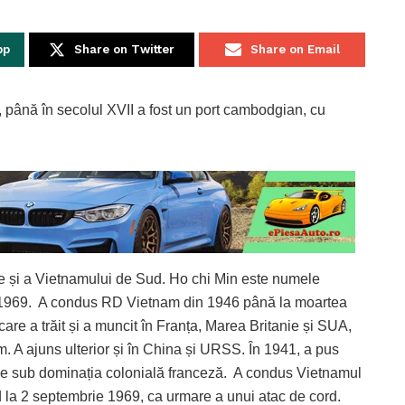
pp
Share on Twitter
Share on Email
l, până în secolul XVII a fost un port cambodgian, cu
ceze și a Vietnamului de Sud. Ho chi Min este numele
90-1969. A condus RD Vietnam din 1946 până la moartea
care a trăit și a muncit în Franța, Marea Britanie și SUA,
m. A ajuns ulterior și în China și URSS. În 1941, a pus
de sub dominația colonială franceză. A condus Vietnamul
 la 2 septembrie 1969, ca urmare a unui atac de cord.