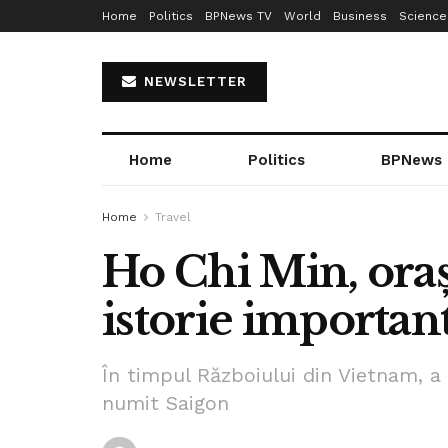
Home
Politics
BPNews TV
World
Business
Science
NEWSLETTER
Home
Politics
BPNews
Home
Travel
Ho Chi Min, ora
istorie importan
În timpul Războiului din Vietnam, a
numit Saigon