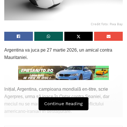
Credit foto: Pixa Bay
Argentina va juca pe 27 martie 2026, un amical contra
Mauritaniei.
Inițial, Argentina, campioana mondială en-titre, scrie
Agerpres, urma să joace în Qatar contra Spaniei, dar
Continue Reading
meciul nu se mai poate juca din cauza conflictului
americano-iranian în desfășurare.