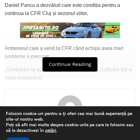
Daniel Pancu a dezvăluit care este condiția pentru a
continua la CFR Cluj și sezonul viitor,
Antrenorul care a venit la CFR când echipa avea mari
probleme a precizat:
Continue Reading
„Contractul se prelungește automat dac ne calificăm într-o
cupă europeană”
Tags:
cfr
Folosim cookie-uri pentru a-ți oferi cea mai bună experiență pe
site-ul nostru web.
Poți să afli mai multe despre cookie-urile pe care le folosim sau
Florin Olteanu
This website uses GDPR cookies. By continuing to use this
să le dezactivezi în
setări
.
website you are giving consent to cookies being used. Visit our