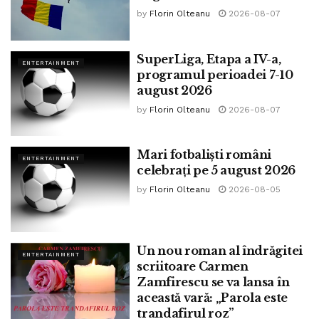
by
Florin Olteanu
2026-08-07
SuperLiga, Etapa a IV-a,
ENTERTAINMENT
programul perioadei 7-10
august 2026
by
Florin Olteanu
2026-08-07
Mari fotbaliști români
ENTERTAINMENT
celebrați pe 5 august 2026
by
Florin Olteanu
2026-08-05
Un nou roman al îndrăgitei
ENTERTAINMENT
scriitoare Carmen
Zamfirescu se va lansa în
această vară: „Parola este
trandafirul roz”