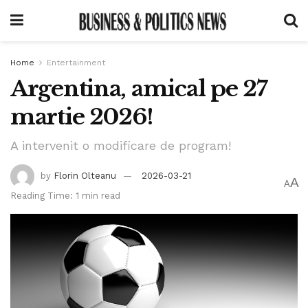
Home
Entertainment
Argentina, amical pe 27
martie 2026!
A intervenit o modificare de program!
by
Florin Olteanu
2026-03-21
A
A
Reading Time: 1 min read