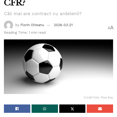
CFR?
Cât mai are contract cu ardelenii?
by
Florin Olteanu
2026-03-21
A
A
Reading Time: 1 min read
Credit foto: Pixa Bay