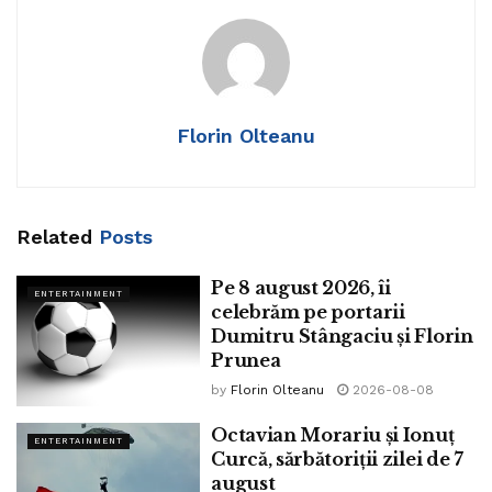
Tags:
Argentina
Florin Olteanu
Related
Posts
Pe 8 august 2026, îi
ENTERTAINMENT
celebrăm pe portarii
Dumitru Stângaciu și Florin
Prunea
by
Florin Olteanu
2026-08-08
Octavian Morariu și Ionuț
ENTERTAINMENT
Curcă, sărbătoriții zilei de 7
august