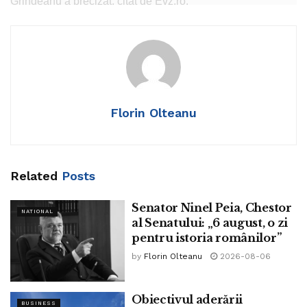
Grindeanu a precizat, citat de Evz.ro:
„Principala nemulţumire a sindicatelor, exprimată în
întâlnirea pe care am avut-o astăzi la Parlament, este lipsa
dialogului real cu premierul Bolojan. Liderii principalelor
confederaţii sindicale mi-au transmis acest lucru în termenii
cei mai clari: toate discuţiile avute la nivelul guvernului au
Florin Olteanu
fost pur formale, iar premierul nu a ţinut cont de niciuna
dintre propunerile acestora”
Tags:
grindeanu
Guvern
sindicate
Related
Posts
Senator Ninel Peia, Chestor
NATIONAL
al Senatului: „6 august, o zi
pentru istoria românilor”
by
Florin Olteanu
2026-08-06
Obiectivul aderării
BUSINESS