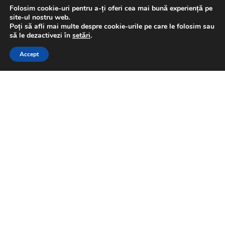
Folosim cookie-uri pentru a-ți oferi cea mai bună experiență pe
Tags:
Guvern
sedinta
site-ul nostru web.
Poți să afli mai multe despre cookie-urile pe care le folosim sau
This website uses GDPR cookies. By continuing to use this
să le dezactivezi în
setări
.
website you are giving consent to cookies being used. Visit our
Florin Olteanu
Accept
Privacy and Cookie Policy
.
I Agree
Related
Posts
Senator Ninel Peia, Chestor
NATIONAL
al Senatului: „6 august, o zi
pentru istoria românilor”
by
Florin Olteanu
2026-08-06
Obiectivul aderării
BUSINESS
României la moneda Euro
este unul îndepărtat dată
fiind situația actuală a