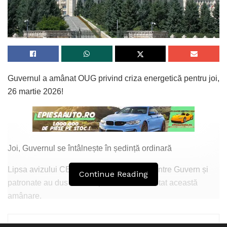
Guvernul a amânat OUG privind criza energetică pentru joi,
26 martie 2026!
Joi, Guvernul se întâlnește în ședință ordinară
Lipsa avizului CES dar și neînțelegerile dintre Guvern și
Continue Reading
patronate au dus la discuții care au necesitat această
amânare.