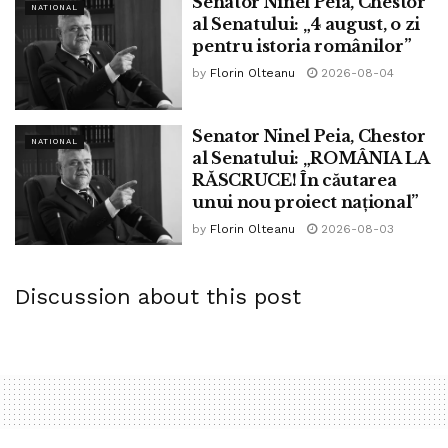
Senator Ninel Peia, Chestor
NATIONAL
al Senatului: „4 august, o zi
pentru istoria românilor”
by
Florin Olteanu
2026-08-04
Senator Ninel Peia, Chestor
NATIONAL
al Senatului: „ROMÂNIA LA
RĂSCRUCE! În căutarea
unui nou proiect național”
by
Florin Olteanu
2026-08-03
Discussion about this post