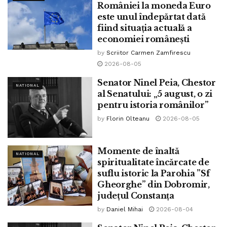
României la moneda Euro
este unul îndepărtat dată
fiind situația actuală a
economiei românești
by
Scriitor Carmen Zamfirescu
2026-08-05
Senator Ninel Peia, Chestor
NATIONAL
al Senatului: „5 august, o zi
pentru istoria românilor”
by
Florin Olteanu
2026-08-05
Momente de înaltă
NATIONAL
spiritualitate încărcate de
suflu istoric la Parohia ”Sf
Gheorghe” din Dobromir,
județul Constanța
by
Daniel Mihai
2026-08-04