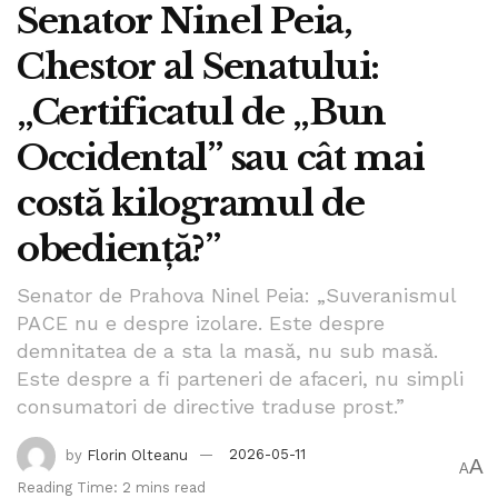
Senator Ninel Peia,
Chestor al Senatului:
„Certificatul de „Bun
Occidental” sau cât mai
costă kilogramul de
obediență?”
Senator de Prahova Ninel Peia: „Suveranismul
PACE nu e despre izolare. Este despre
demnitatea de a sta la masă, nu sub masă.
Este despre a fi parteneri de afaceri, nu simpli
consumatori de directive traduse prost.”
by
Florin Olteanu
2026-05-11
A
A
Reading Time: 2 mins read