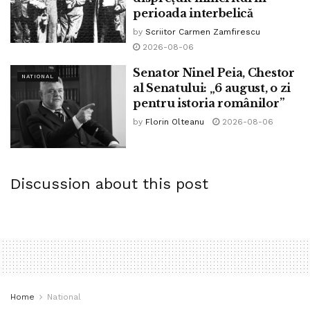
perioada interbelică
by
Scriitor Carmen Zamfirescu
2026-08-06
Senator Ninel Peia, Chestor
NATIONAL
al Senatului: „6 august, o zi
pentru istoria românilor”
by
Florin Olteanu
2026-08-06
Discussion about this post
Home
National