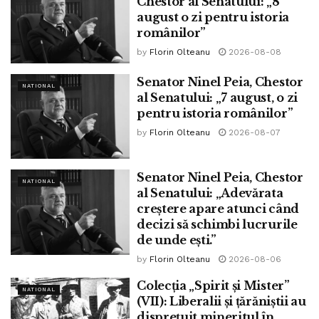
Chestor al Senatului: „8
august o zi pentru istoria
românilor”
by
Florin Olteanu
2026-08-08
Senator Ninel Peia, Chestor
NATIONAL
al Senatului: „7 august, o zi
pentru istoria românilor”
by
Florin Olteanu
2026-08-07
Senator Ninel Peia, Chestor
NATIONAL
al Senatului: „Adevărata
creștere apare atunci când
decizi să schimbi lucrurile
de unde ești.”
by
Florin Olteanu
2026-08-06
Colecția „Spirit și Mister”
NATIONAL
(VII): Liberalii și țărăniștii au
disprețuit mineritul în