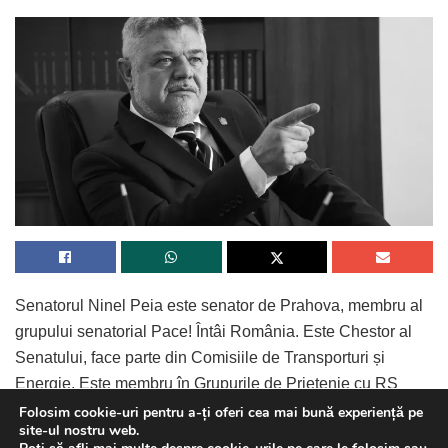
Senatorul Ninel Peia este senator de Prahova, membru al
grupului senatorial Pace! Întâi România. Este Chestor al
Senatului, face parte din Comisiile de Transporturi și
Energie. Este membru în Grupurile de Prietenie cu RS
Vietnam, Regatul Hasemit al Iordaniei și Qatar.
Folosim cookie-uri pentru a-ți oferi cea mai bună experiență pe
site-ul nostru web.