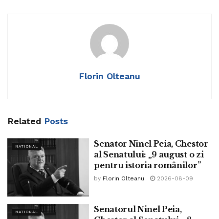
„Cel ce dărâmă o biserică, dărâmă un om, dar cel ce o uită,
ucide un neam!”
La inițiativa și domnului Ninel PEIA, senator PACE – Întâi
România, va avea loc astăzi, 12 mai 2026, la ora 12:00,
ceremonia de sfințire a Troiței ridicate pe locul fostei
Biserici Spirea Veche, monument istoric dinamitat de
Florin Olteanu
regimul comunist în zilele de 27-28 aprilie 1984.
Troița, o cruce de stejar sculptată în stil maramureșean,
ridicată în semn de pioșenie și neuitare de către domnul
Senator Ninel PEIA, marchează locul bisericii martirizate în
Related
Posts
aprilie 1984”
Senator Ninel Peia, Chestor
NATIONAL
Tags:
ninel peia
al Senatului: „9 august o zi
pentru istoria românilor”
by
Florin Olteanu
2026-08-09
Senatorul Ninel Peia,
NATIONAL