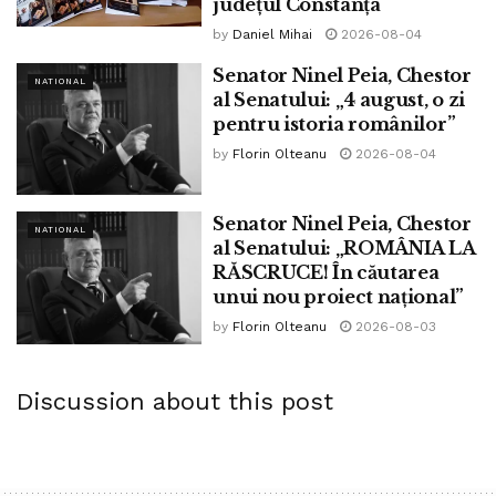
județul Constanța
by
Daniel Mihai
2026-08-04
Senator Ninel Peia, Chestor
NATIONAL
al Senatului: „4 august, o zi
pentru istoria românilor”
by
Florin Olteanu
2026-08-04
Senator Ninel Peia, Chestor
NATIONAL
al Senatului: „ROMÂNIA LA
RĂSCRUCE! În căutarea
unui nou proiect național”
by
Florin Olteanu
2026-08-03
Discussion about this post