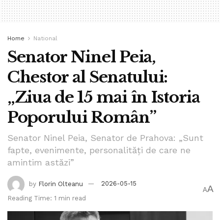
Home
National
Senator Ninel Peia,
Chestor al Senatului:
„Ziua de 15 mai în Istoria
Poporului Român”
Senator Ninel Peia, Senator de Prahova: „Sunt
fapte, evenimente, personalități de care ne
amintim astăzi”
by
Florin Olteanu
2026-05-15
A
A
Reading Time: 1 min read