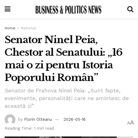
Home
National
Senator Ninel Peia,
Chestor al Senatului: „16
mai o zi pentru Istoria
Poporului Român”
Senator de Prahova Ninel Peia: „Sunt fapte,
evenimente, personalități care ne amintesc de
această zi”
by
Florin Olteanu
2026-05-16
A
A
Reading Time: 1 min read