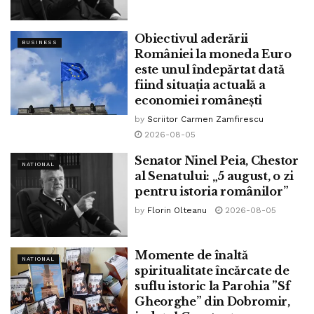
Obiectivul aderării
BUSINESS
României la moneda Euro
este unul îndepărtat dată
fiind situația actuală a
economiei românești
by
Scriitor Carmen Zamfirescu
2026-08-05
Senator Ninel Peia, Chestor
NATIONAL
al Senatului: „5 august, o zi
pentru istoria românilor”
by
Florin Olteanu
2026-08-05
Momente de înaltă
NATIONAL
spiritualitate încărcate de
suflu istoric la Parohia ”Sf
Gheorghe” din Dobromir,