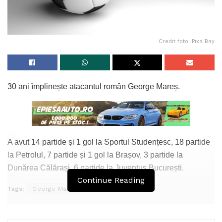
Credit foto: Pixa Bay
30 ani împlinește atacantul român George Mareș.
A avut 14 partide și 1 gol la Sportul Studențesc, 18 partide
la Petrolul, 7 partide și 1 gol la Brașov, 3 partide la
Dunărea Călărași, 6 partide la Juventus București.
Continue Reading
Tags:
George Mareș