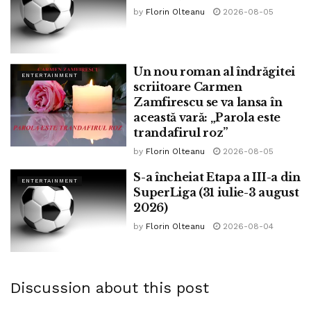
by
Florin Olteanu
2026-08-05
Un nou roman al îndrăgitei
ENTERTAINMENT
scriitoare Carmen
Zamfirescu se va lansa în
această vară: „Parola este
trandafirul roz”
by
Florin Olteanu
2026-08-05
S-a încheiat Etapa a III-a din
ENTERTAINMENT
SuperLiga (31 iulie-3 august
2026)
by
Florin Olteanu
2026-08-04
Discussion about this post