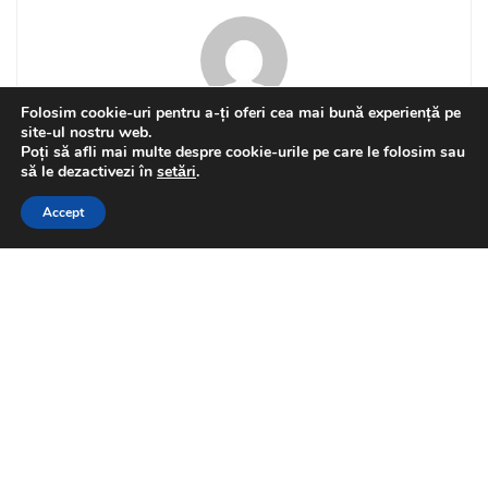
Folosim cookie-uri pentru a-ți oferi cea mai bună experiență pe
Florin Olteanu
site-ul nostru web.
Poți să afli mai multe despre cookie-urile pe care le folosim sau
This website uses GDPR cookies. By continuing to use this
să le dezactivezi în
setări
.
website you are giving consent to cookies being used. Visit our
Accept
Privacy and Cookie Policy
.
I Agree
Related
Posts
Pe 8 august 2026, îi
ENTERTAINMENT
celebrăm pe portarii
Dumitru Stângaciu și Florin
Prunea
by
Florin Olteanu
2026-08-08
Octavian Morariu și Ionuț
ENTERTAINMENT
Curcă, sărbătoriții zilei de 7
august