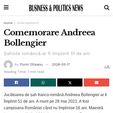
Home
Entertainment
Comemorare Andreea
Bollengier
Șahista româncă ar fi împlinit 51 de ani
by
Florin Olteanu
2026-05-17
A
A
Reading Time: 1 min read
Jucătoarea de șah franco-română Andreea Bollengier ar fi
împlinit 51 de ani. A murit pe 28 mai 2021. A fost
campioana României când nu împlinise 16 ani. Maestră