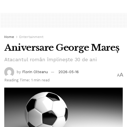
Home
Entertainment
Aniversare George Mareș
Atacantul român împlinește 30 de ani
by
Florin Olteanu
2026-05-16
A
A
Reading Time: 1 min read