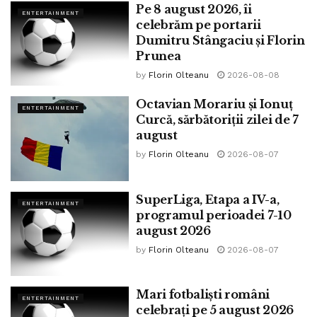
Pe 8 august 2026, îi
ENTERTAINMENT
celebrăm pe portarii
Dumitru Stângaciu și Florin
Prunea
by
Florin Olteanu
2026-08-08
Octavian Morariu și Ionuț
ENTERTAINMENT
Curcă, sărbătoriții zilei de 7
august
by
Florin Olteanu
2026-08-07
SuperLiga, Etapa a IV-a,
ENTERTAINMENT
programul perioadei 7-10
august 2026
by
Florin Olteanu
2026-08-07
Mari fotbaliști români
ENTERTAINMENT
celebrați pe 5 august 2026