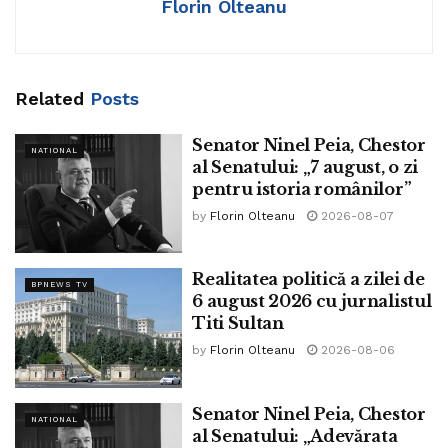
Florin Olteanu
Îi spunem La Mulți Ani, marelui compozitor român Mihai
Crețu.”
Tags:
ninel peia
Related
Posts
Senator Ninel Peia, Chestor
NATIONAL
al Senatului: „7 august, o zi
pentru istoria românilor”
by
Florin Olteanu
2026-08-07
Realitatea politică a zilei de
BPNEWS TV
6 august 2026 cu jurnalistul
Titi Sultan
by
Florin Olteanu
2026-08-06
Senator Ninel Peia, Chestor
NATIONAL
al Senatului: „Adevărata