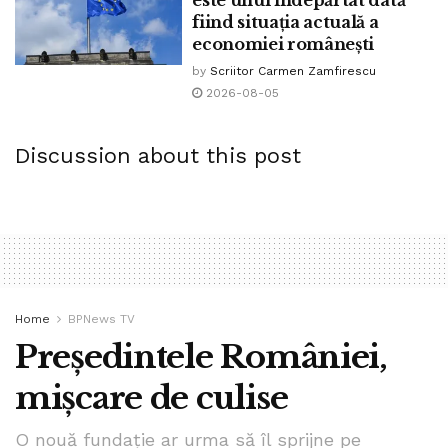
este unul îndepărtat dată
fiind situația actuală a
economiei românești
by
Scriitor Carmen Zamfirescu
2026-08-05
Discussion about this post
Home
BPNews TV
Președintele României,
mișcare de culise
O nouă fundație ar urma să îl sprijne pe