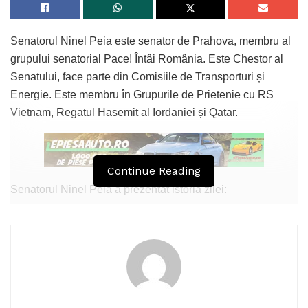
Senatorul Ninel Peia este senator de Prahova, membru al
grupului senatorial Pace! Întâi România. Este Chestor al
Senatului, face parte din Comisiile de Transporturi și
Energie. Este membru în Grupurile de Prietenie cu RS
Vietnam, Regatul Hasemit al Iordaniei și Qatar.
Continue Reading
Senatorul Ninel Peia a prezentat istoria zilei:
„Pe 18 mai, celebrăm Ziua Internațională a Muzeelor.
Muzeul este cel care păstrează și valorifică în primul rând
Istoria unui Popor. Istoria românească nu poate exista fără
Muzee. La Mulți Ani, tututor muzeografilor și muzeologilor
din România!