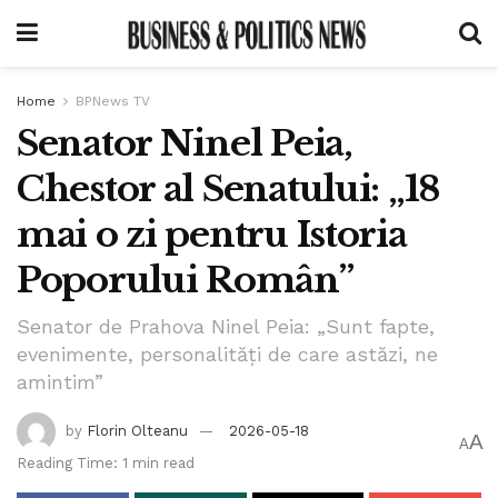
Home
BPNews TV
Senator Ninel Peia,
Chestor al Senatului: „18
mai o zi pentru Istoria
Poporului Român”
Senator de Prahova Ninel Peia: „Sunt fapte,
evenimente, personalități de care astăzi, ne
amintim”
by
Florin Olteanu
2026-05-18
A
A
Reading Time: 1 min read