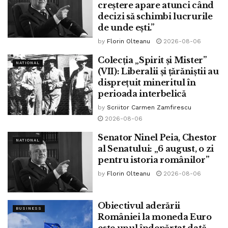
creștere apare atunci când
decizi să schimbi lucrurile
de unde ești.”
by
Florin Olteanu
2026-08-06
Colecția „Spirit și Mister”
NATIONAL
(VII): Liberalii și țărăniștii au
disprețuit mineritul în
perioada interbelică
by
Scriitor Carmen Zamfirescu
2026-08-06
Senator Ninel Peia, Chestor
NATIONAL
al Senatului: „6 august, o zi
pentru istoria românilor”
by
Florin Olteanu
2026-08-06
Obiectivul aderării
BUSINESS
României la moneda Euro