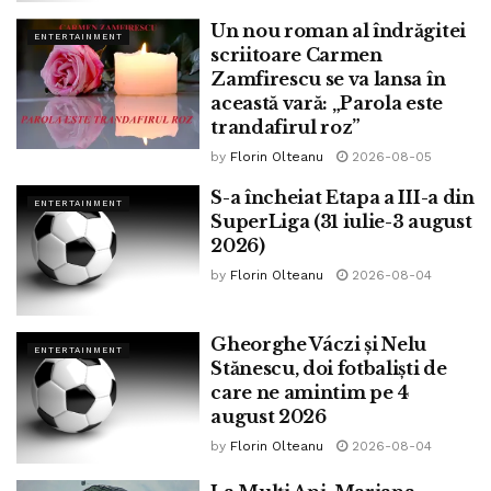
Un nou roman al îndrăgitei
ENTERTAINMENT
scriitoare Carmen
Zamfirescu se va lansa în
această vară: „Parola este
trandafirul roz”
by
Florin Olteanu
2026-08-05
S-a încheiat Etapa a III-a din
ENTERTAINMENT
SuperLiga (31 iulie-3 august
2026)
by
Florin Olteanu
2026-08-04
Gheorghe Váczi și Nelu
ENTERTAINMENT
Stănescu, doi fotbaliști de
care ne amintim pe 4
august 2026
by
Florin Olteanu
2026-08-04