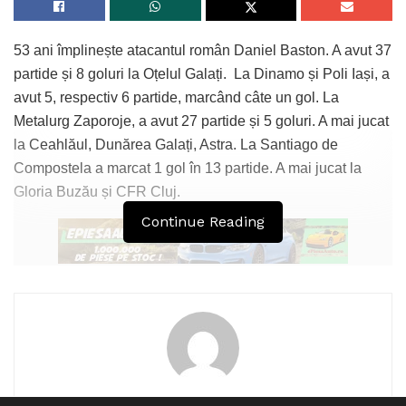
53 ani împlinește atacantul român Daniel Baston. A avut 37
partide și 8 goluri la Oțelul Galați. La Dinamo și Poli Iași, a
avut 5, respectiv 6 partide, marcând câte un gol. La
Metalurg Zaporoje, a avut 27 partide și 5 goluri. A mai jucat
la Ceahlăul, Dunărea Galați, Astra. La Santiago de
Compostela a marcat 1 gol în 13 partide. A mai jucat la
Gloria Buzău și CFR Cluj.
Continue Reading
Tags:
Daniel Baston