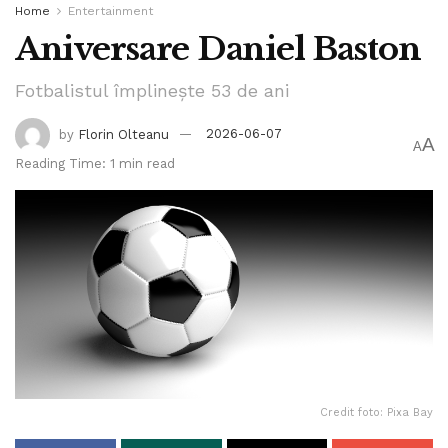
Home
Entertainment
Aniversare Daniel Baston
Fotbalistul împlinește 53 de ani
by
Florin Olteanu
2026-06-07
A
A
Reading Time: 1 min read
Credit foto: Pixa Bay