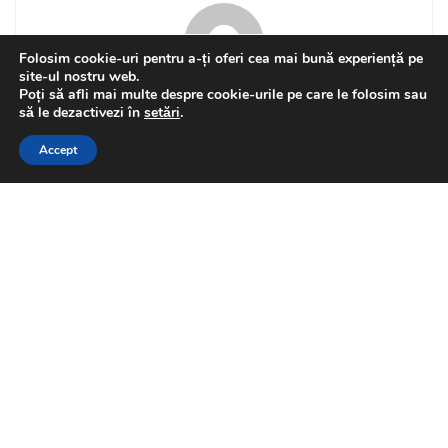
Folosim cookie-uri pentru a-ți oferi cea mai bună experiență pe
site-ul nostru web.
Poți să afli mai multe despre cookie-urile pe care le folosim sau
Florin Olteanu
This website uses GDPR cookies. By continuing to use this
să le dezactivezi în
setări
.
website you are giving consent to cookies being used. Visit our
Accept
Privacy and Cookie Policy
.
I Agree
Related
Posts
Mari fotbaliști români
ENTERTAINMENT
celebrați pe 5 august 2026
by
Florin Olteanu
2026-08-05
Un nou roman al îndrăgitei
ENTERTAINMENT
scriitoare Carmen
Zamfirescu se va lansa în