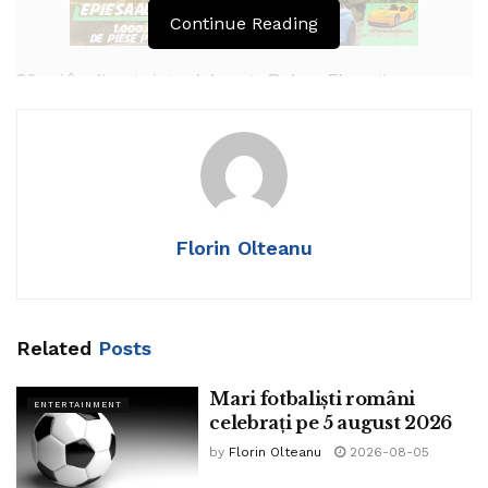
Continue Reading
36 ani împlinește interul dreapta Raluca Florentina
Anghelina. Handbalista a jucat 31 meciuri pentru România
înscriind 130 goluri. A evoluat la CSM București și CSM
Ploiești.
Tags:
Adrian Diaconu
Raluca Anghelina
Florin Olteanu
Related
Posts
Mari fotbaliști români
ENTERTAINMENT
celebrați pe 5 august 2026
by
Florin Olteanu
2026-08-05