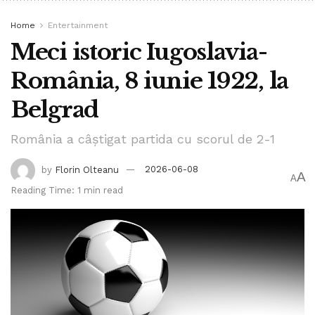
Home
Entertainment
Meci istoric Iugoslavia-
România, 8 iunie 1922, la
Belgrad
România a câștigat partida cu scorul de 2-1
by
Florin Olteanu
2026-06-08
A
A
Reading Time: 1 min read