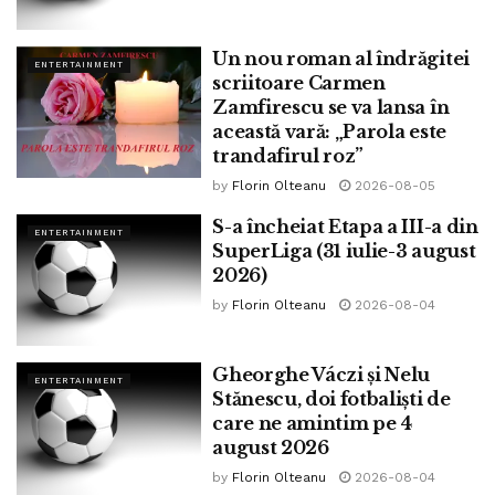
Un nou roman al îndrăgitei
ENTERTAINMENT
scriitoare Carmen
Zamfirescu se va lansa în
această vară: „Parola este
trandafirul roz”
by
Florin Olteanu
2026-08-05
S-a încheiat Etapa a III-a din
ENTERTAINMENT
SuperLiga (31 iulie-3 august
2026)
by
Florin Olteanu
2026-08-04
Gheorghe Váczi și Nelu
ENTERTAINMENT
Stănescu, doi fotbaliști de
care ne amintim pe 4
august 2026
by
Florin Olteanu
2026-08-04