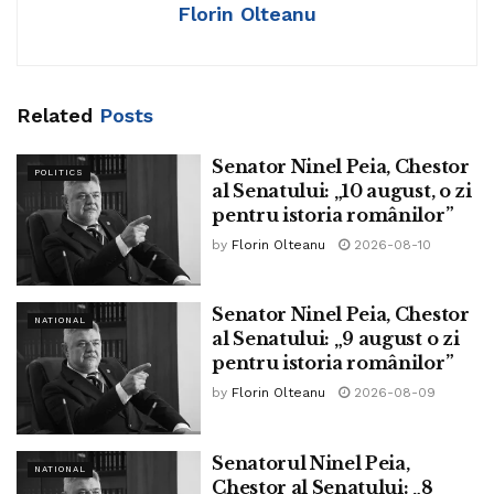
guvernul Veștea și, tot timpul, a venit cu alte cereri, cu alte
Florin Olteanu
cereri. Este un joc de-a șoarecele și pisica. Este un
politician care nu își ține cuvântul și, bineînțeles, domnul
Ilie Bolojan a băgat în sinecuri, mai ales din partea USR-
Related
Posts
ului, în ultimele 50 de zile de când este interimar, sute și
sute de oameni în posturi-cheie din statul român.
Senator Ninel Peia, Chestor
POLITICS
al Senatului: „10 august, o zi
Adică termitele care vor distruge cu adevărat România și
pentru istoria românilor”
vor săpa la temelia României, nu numai economic, dar și
by
Florin Olteanu
2026-08-10
politic și social. Domnul Ilie Bolojan, în acest moment, de
fapt, vrea să își securizeze soldații bine instruiți, pe care i-a
pus pe posturi nemeritate. Oameni care nu au pregătirea
Senator Ninel Peia, Chestor
NATIONAL
al Senatului: „9 august o zi
necesară, dar, în același timp, execută la timp și întocmai
pentru istoria românilor”
toate ordinele venite. Este un măr otrăvit și o să vedeți că,
by
Florin Olteanu
2026-08-09
la un moment dat, joi, vineri sau sâmbătă, când
președintele României le-a dat termen să încheie un pact
cu PSD-ul pentru un proiect de guvernare, ca să îi susțină
Senatorul Ninel Peia,
NATIONAL
pe cei din PSD în Parlament, nu se va ține de cuvânt și luni
Chestor al Senatului: „8