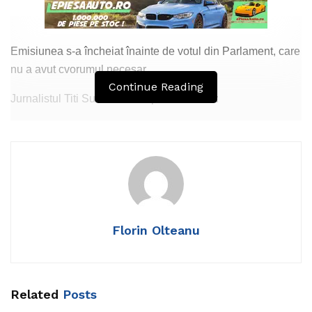
Emisiunea s-a încheiat înainte de votul din Parlament, care
nu a avut cvorumul necesar.
Continue Reading
Jurnalistul Titi Sultan a scris pe Facebook:
„În această seară, începând cu ora 19.00, vă dau întâlnire
la emisiunea REALITATEA POLITICĂ de la postul național
de televiziune PROFI 24 TV alături de: OVIDIU DANTES-
Președinte Executiv Partidul România Noastră, DANIEL-
ȘTEFAN- NORBERT- Președintele Partidului Național
European Democrat și RAZVAN GAVRILESCU- Analist
Florin Olteanu
Politic. Emisiunea poate fi urmărită și live pe pagina de
Facebook Profi 24 TV sau pe canalul de Youtube cu
același nume, iar telespectatorii care intenționează să intre
în direct cu invitații o pot face apelând numărul de telefon
Related
Posts
0726989877.”