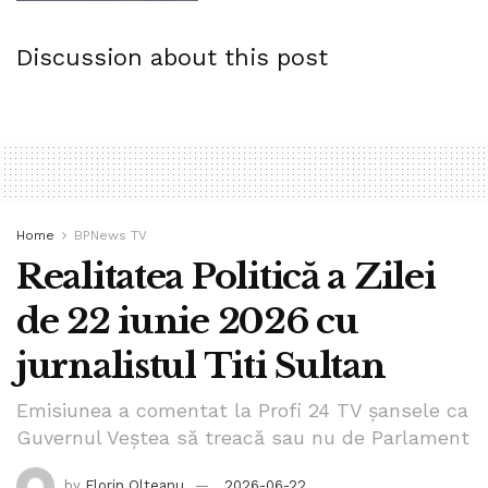
Discussion about this post
Home
BPNews TV
Realitatea Politică a Zilei
de 22 iunie 2026 cu
jurnalistul Titi Sultan
Emisiunea a comentat la Profi 24 TV șansele ca
Guvernul Veștea să treacă sau nu de Parlament
by
Florin Olteanu
2026-06-22