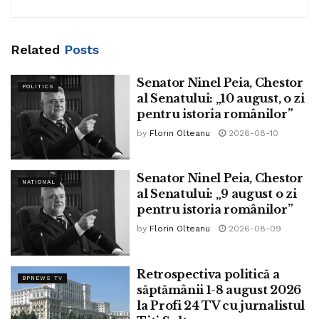
În 2023, a decedat Costin Georgescu, fost om politic și șef
al SRI din România”
Related
Posts
Tags:
ninel peia
Senator Ninel Peia, Chestor
POLITICS
al Senatului: „10 august, o zi
pentru istoria românilor”
by
Florin Olteanu
2026-08-10
Senator Ninel Peia, Chestor
NATIONAL
al Senatului: „9 august o zi
pentru istoria românilor”
by
Florin Olteanu
2026-08-09
Retrospectiva politică a
BPNEWS TV
săptămânii 1-8 august 2026
la Profi 24 TV cu jurnalistul