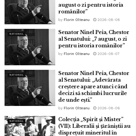
august o zi pentru istoria
se va întâmpla la fel, dacă se merge la vot
românilor”
”
by
Florin Olteanu
2026-08-08
Tags:
ninel peia
Senator Ninel Peia, Chestor
NATIONAL
al Senatului: „7 august, o zi
pentru istoria românilor”
by
Florin Olteanu
2026-08-07
Senator Ninel Peia, Chestor
NATIONAL
al Senatului: „Adevărata
creștere apare atunci când
decizi să schimbi lucrurile
de unde ești.”
by
Florin Olteanu
2026-08-06
Colecția „Spirit și Mister”
NATIONAL
(VII): Liberalii și țărăniștii au
disprețuit mineritul în