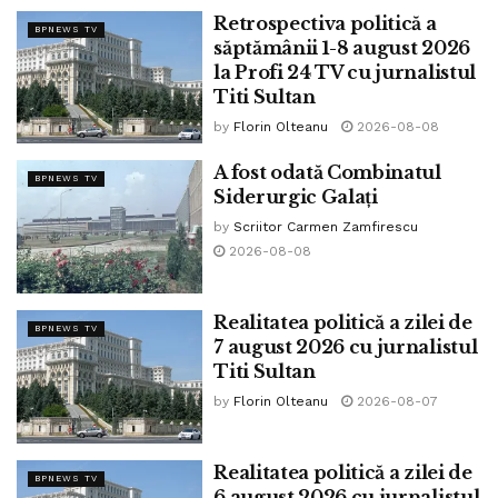
Retrospectiva politică a
BPNEWS TV
Tags:
Titi Sultan
săptămânii 1-8 august 2026
la Profi 24 TV cu jurnalistul
Titi Sultan
by
Florin Olteanu
2026-08-08
A fost odată Combinatul
BPNEWS TV
Siderurgic Galați
by
Scriitor Carmen Zamfirescu
2026-08-08
Realitatea politică a zilei de
BPNEWS TV
7 august 2026 cu jurnalistul
Titi Sultan
by
Florin Olteanu
2026-08-07
Realitatea politică a zilei de
BPNEWS TV
6 august 2026 cu jurnalistul