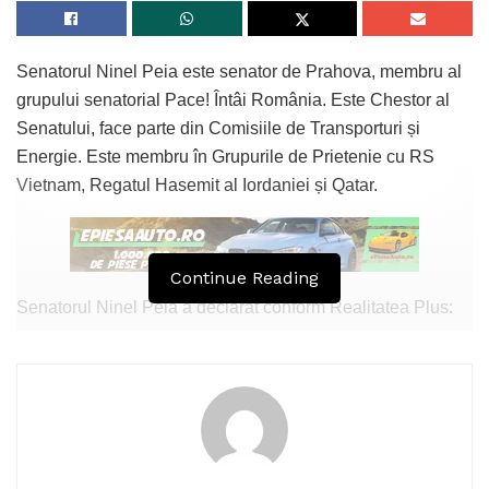
Senatorul Ninel Peia este senator de Prahova, membru al
grupului senatorial Pace! Întâi România. Este Chestor al
Senatului, face parte din Comisiile de Transporturi și
Energie. Este membru în Grupurile de Prietenie cu RS
Vietnam, Regatul Hasemit al Iordaniei și Qatar.
Continue Reading
Senatorul Ninel Peia a declarat conform Realitatea Plus:
„Este foarte simplu. Domnul Ilie Bolojan, după cum ne
amintim, nu a respectat nici măcar cuvântul dat de două ori
în fața președintelui României, Nicușor Dan. Ne-a spus
președintele României că domnul Ilie Bolojan i-a promis că
va vota guvernul Tomac, apoi i-a promis că va vota