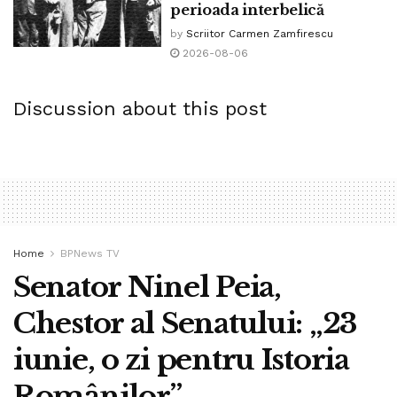
perioada interbelică
by
Scriitor Carmen Zamfirescu
2026-08-06
Discussion about this post
Home
BPNews TV
Senator Ninel Peia,
Chestor al Senatului: „23
iunie, o zi pentru Istoria
Românilor”