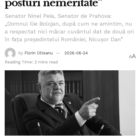
posturi nemeritate”
Senator Ninel Peia, Senator de Prahova:
„Domnul Ilie Bolojan, după cum ne amintim, nu
a respectat nici măcar cuvântul dat de două ori
în fața președintelui României, Nicușor Dan”
by
Florin Olteanu
2026-06-24
A
A
Reading Time: 2 mins read