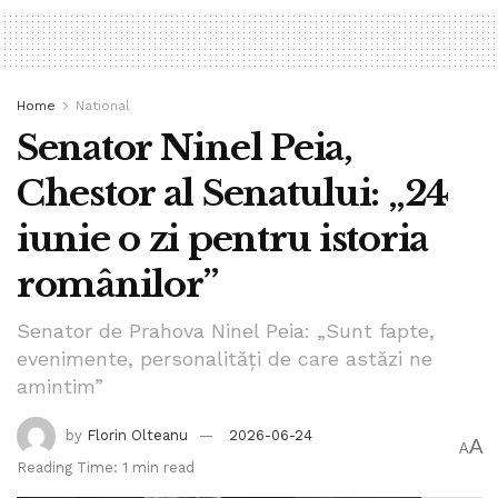
Home
National
Senator Ninel Peia,
Chestor al Senatului: „24
iunie o zi pentru istoria
românilor”
Senator de Prahova Ninel Peia: „Sunt fapte,
evenimente, personalități de care astăzi ne
amintim”
by
Florin Olteanu
2026-06-24
A
A
Reading Time: 1 min read