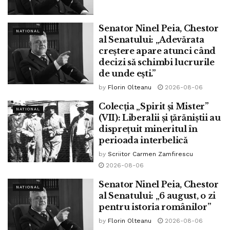
În 1988, ne-a părăsit criticul literar Șerban Cioculescu,
născut în anul 1902”
Senator Ninel Peia, Chestor
NATIONAL
al Senatului: „Adevărata
Tags:
ninel peia
creștere apare atunci când
decizi să schimbi lucrurile
de unde ești.”
by
Florin Olteanu
2026-08-06
Colecția „Spirit și Mister”
NATIONAL
(VII): Liberalii și țărăniștii au
disprețuit mineritul în
perioada interbelică
by
Scriitor Carmen Zamfirescu
2026-08-06
Senator Ninel Peia, Chestor
NATIONAL
al Senatului: „6 august, o zi
pentru istoria românilor”
by
Florin Olteanu
2026-08-06