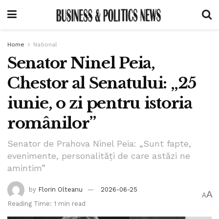
Home
National
Senator Ninel Peia,
Chestor al Senatului: „25
iunie, o zi pentru istoria
românilor”
Senator de Prahova Ninel Peia: „Sunt fapte,
evenimente, personalități de care astăzi ne
amintim”
by
Florin Olteanu
2026-06-25
A
A
Reading Time: 1 min read