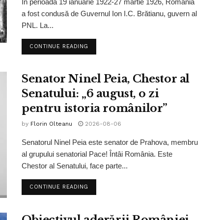
În perioada 19 ianuarie 1922-27 martie 1926, România
a fost condusă de Guvernul Ion I.C. Brătianu, guvern al
PNL. La...
CONTINUE READING
Senator Ninel Peia, Chestor al
Senatului: „6 august, o zi
pentru istoria românilor”
by
Florin Olteanu
2026-08-06
Senatorul Ninel Peia este senator de Prahova, membru
al grupului senatorial Pace! Întâi România. Este
Chestor al Senatului, face parte...
CONTINUE READING
Obiectivul aderării României