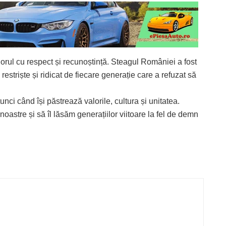
lorul cu respect și recunoștință. Steagul României a fost
restriște și ridicat de fiecare generație care a refuzat să
ci când își păstrează valorile, cultura și unitatea.
 noastre și să îl lăsăm generațiilor viitoare la fel de demn