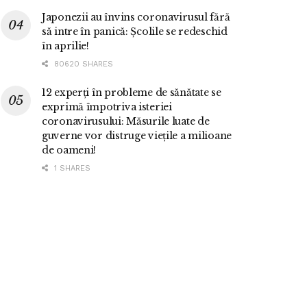
Japonezii au învins coronavirusul fără
să intre în panică: Școlile se redeschid
în aprilie!
80620 SHARES
12 experți în probleme de sănătate se
exprimă împotriva isteriei
coronavirusului: Măsurile luate de
guverne vor distruge viețile a milioane
de oameni!
1 SHARES