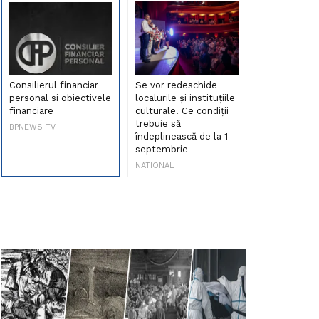
Consilierul financiar
Se vor redeschide
Debut de sen
personal si obiectivele
localurile și instituțiile
muzica româ
financiare
culturale. Ce condiții
Maria Peia r
trebuie să
Internetul la
BPNEWS TV
îndeplinească de la 1
ani!
septembrie
NATIONAL
NATIONAL