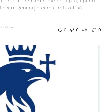
st purtat pe câmpurile de luptă, apărat
 fiecare generație care a refuzat să
,
Politics
0
0
A
0
A