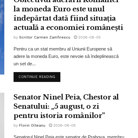
la moneda Euro este unul
îndepărtat dată fiind situația
actuală a economiei românești
by
Scriitor Carmen Zamfirescu
2026-08-05
Pentru ca un stat membru al Uniunii Europene să
adere la moneda Euro, este nevoie să îndeplinească
un set de...
CONTINUE READING
Senator Ninel Peia, Chestor al
Senatului: „5 august, o zi
pentru istoria românilor”
by
Florin Olteanu
2026-08-05
Senatorul Ninel Peia este senator de Prahova, membru