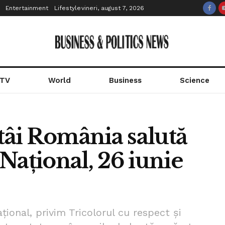
Entertainment
Lifestyle
vineri, august 7, 2026
 TV
World
Business
Science
âi România salută
Național, 26 iunie
țional, privim Tricolorul cu respect și