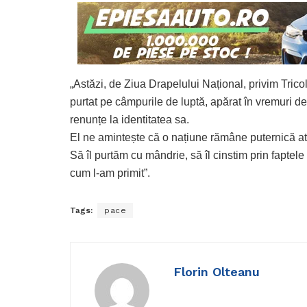
„Astăzi, de Ziua Drapelului Național, privim Trico
purtat pe câmpurile de luptă, apărat în vremuri de 
renunțe la identitatea sa.
El ne amintește că o națiune rămâne puternică atun
Să îl purtăm cu mândrie, să îl cinstim prin faptele
cum l-am primit”.
Tags:
pace
Florin Olteanu