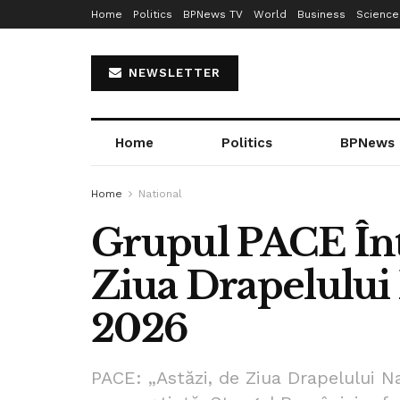
Home
Politics
BPNews TV
World
Business
Science
NEWSLETTER
Home
Politics
BPNews
Home
National
Grupul PACE Înt
Ziua Drapelului 
2026
PACE: „Astăzi, de Ziua Drapelului Na