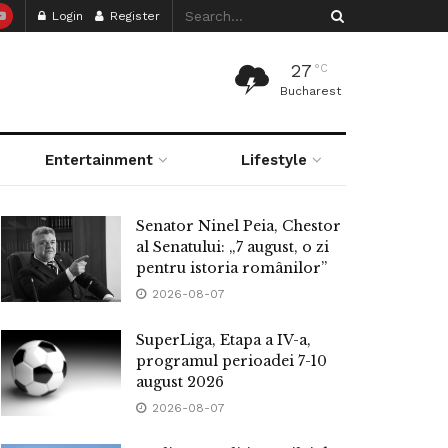
Login
Register
27
°C
Bucharest
Entertainment
Lifestyle
Senator Ninel Peia, Chestor
al Senatului: „7 august, o zi
pentru istoria românilor”
2026-08-07
SuperLiga, Etapa a IV-a,
programul perioadei 7-10
august 2026
2026-08-07