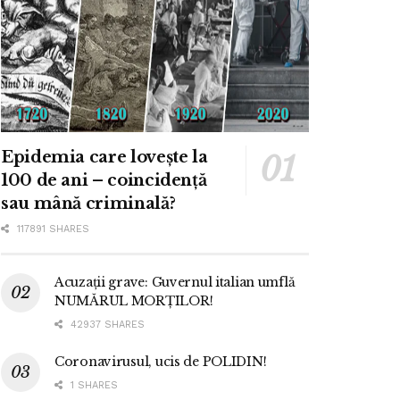
Epidemia care lovește la
100 de ani – coincidență
sau mână criminală?
117891 SHARES
Acuzații grave: Guvernul italian umflă
NUMĂRUL MORȚILOR!
42937 SHARES
Coronavirusul, ucis de POLIDIN!
1 SHARES