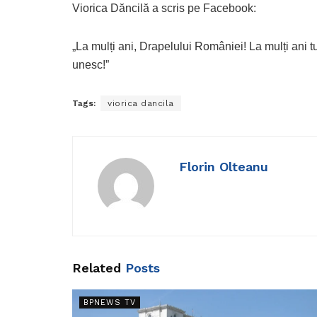
Viorica Dăncilă a scris pe Facebook:
„La mulți ani, Drapelului României! La mulți ani tu
unesc!”
Tags:
viorica dancila
Florin Olteanu
Related
Posts
BPNEWS TV