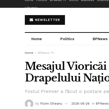
Home
Politics
BPNews TV
World
Business
Science
Lifestyle
NEWSLETTER
Home
Politics
BPNews
Home
BPNews TV
Mesajul Vioricăi
Drapelului Nați
Fostul Premier a făcut o postare p
by
Florin Olteanu
2026-06-26
in
BPNews