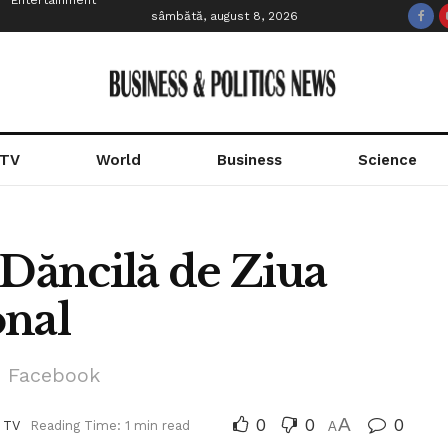
Entertainment
sâmbătă, august 8, 2026
 TV
World
Business
Science
 Dăncilă de Ziua
onal
e Facebook
0
0
A
0
 TV
Reading Time: 1 min read
A