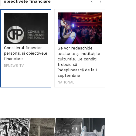
obiectivele financiare
Consilierul financiar
Se vor redeschide
Debut de sen
personal si obiectivele
localurile și instituțiile
muzica româ
financiare
culturale. Ce condiții
Maria Peia r
trebuie să
Internetul la
BPNEWS TV
îndeplinească de la 1
ani!
septembrie
NATIONAL
NATIONAL