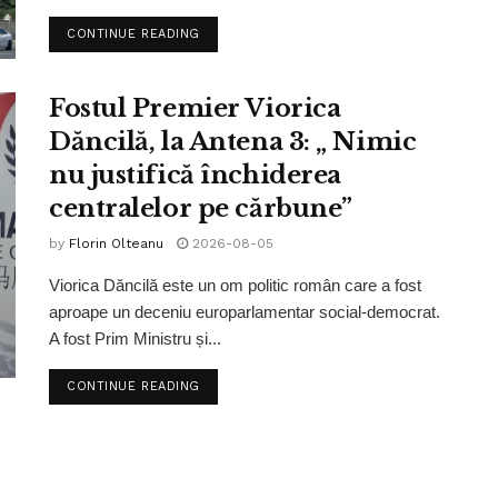
CONTINUE READING
Fostul Premier Viorica
Dăncilă, la Antena 3: „ Nimic
nu justifică închiderea
centralelor pe cărbune”
by
Florin Olteanu
2026-08-05
Viorica Dăncilă este un om politic român care a fost
aproape un deceniu europarlamentar social-democrat.
A fost Prim Ministru și...
CONTINUE READING