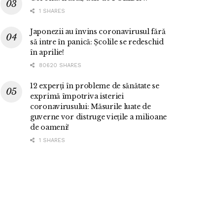
1 SHARES
Japonezii au învins coronavirusul fără
să intre în panică: Școlile se redeschid
în aprilie!
80620 SHARES
12 experți în probleme de sănătate se
exprimă împotriva isteriei
coronavirusului: Măsurile luate de
guverne vor distruge viețile a milioane
de oameni!
1 SHARES