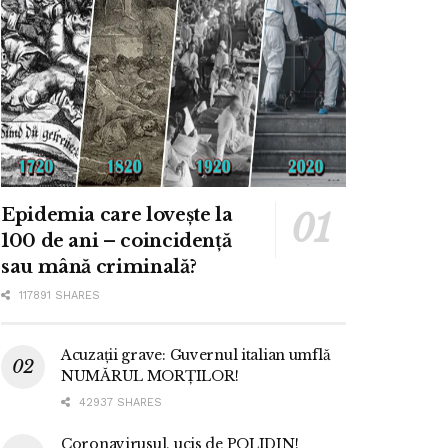
Epidemia care lovește la
100 de ani – coincidență
sau mână criminală?
117891 SHARES
Acuzații grave: Guvernul italian umflă
NUMĂRUL MORȚILOR!
42937 SHARES
Coronavirusul, ucis de POLIDIN!