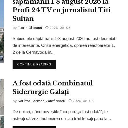
săptămânii 1-8 august 2026 la
Profi 24 TV cu jurnalistul Titi
Sultan
by
Florin Olteanu
2026-08-08
Subiectele săptămânii 1-8 august 2026 au fost deosebit
de interesante. Criza energetică, oprirea reactoarelor 1,
2 de la Cernavodă în...
CONTINUE READING
A fost odată Combinatul
Siderurgic Galați
by
Scriitor Carmen Zamfirescu
2026-08-08
De obicei, când poveștile încep cu „a fost odată”, te
aștepți să vezi încheierea cu „au trăit fericiți până la...