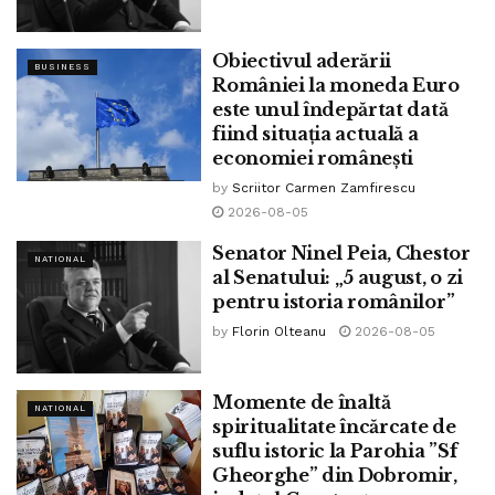
Obiectivul aderării
BUSINESS
României la moneda Euro
este unul îndepărtat dată
fiind situația actuală a
economiei românești
by
Scriitor Carmen Zamfirescu
2026-08-05
Senator Ninel Peia, Chestor
NATIONAL
al Senatului: „5 august, o zi
pentru istoria românilor”
by
Florin Olteanu
2026-08-05
Momente de înaltă
NATIONAL
spiritualitate încărcate de
suflu istoric la Parohia ”Sf
Gheorghe” din Dobromir,