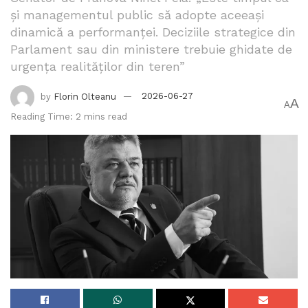
și managementul public să adopte aceeași
dinamică a performanței. Deciziile strategice din
Parlament sau din ministere trebuie ghidate de
urgența realităților din teren”
by
Florin Olteanu
2026-06-27
A
A
Reading Time: 2 mins read