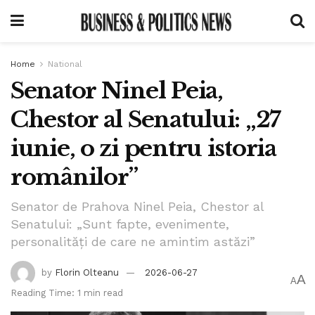
Home
National
Senator Ninel Peia,
Chestor al Senatului: „27
iunie, o zi pentru istoria
românilor”
Senator de Prahova Ninel Peia, Chestor al
Senatului: „Sunt fapte, evenimente,
personalități de care ne amintim astăzi”
by
Florin Olteanu
2026-06-27
A
A
Reading Time: 1 min read