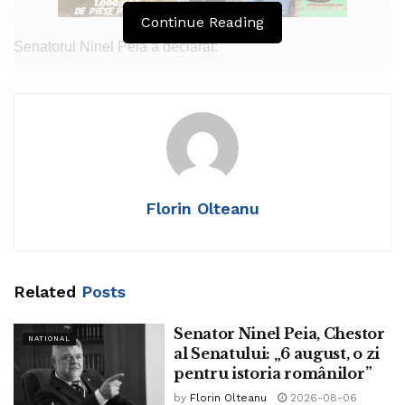
Continue Reading
Senatorul Ninel Peia a declarat:
„Cristian Petru Bălan, membru al Academiei Româno-
Americane, artist plastic și scriitor împlinește 90 de ani.
În 1943, în Parcul Cișmigiu, s-a inaugurat Rondul Român
cu busturi ale unor scriitori români.
Florin Olteanu
În 2020, a murit inginerul Dumitru Comănescu, cel mai
vârstnic român, născut în 1908.”
Tags:
ninel peia
Related
Posts
Senator Ninel Peia, Chestor
NATIONAL
al Senatului: „6 august, o zi
pentru istoria românilor”
by
Florin Olteanu
2026-08-06