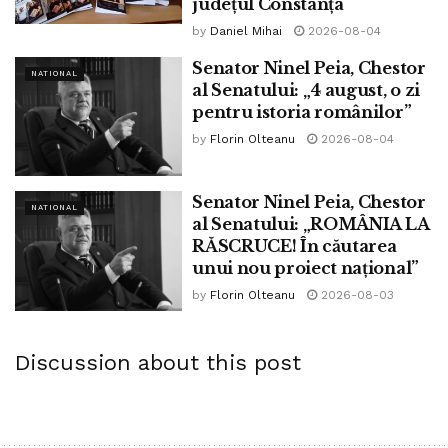
județul Constanța
by
Daniel Mihai
2026-08-04
Senator Ninel Peia, Chestor
NATIONAL
al Senatului: „4 august, o zi
pentru istoria românilor”
by
Florin Olteanu
2026-08-04
Senator Ninel Peia, Chestor
NATIONAL
al Senatului: „ROMÂNIA LA
RĂSCRUCE! În căutarea
unui nou proiect național”
by
Florin Olteanu
2026-08-03
Discussion about this post