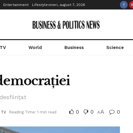
Entertainment
Lifestyle
vineri, august 7, 2026
 TV
World
Business
Science
democrației
desființat
0
0
A
0
 TV
Reading Time: 1 min read
A