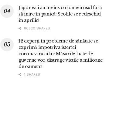
Japonezii au învins coronavirusul fără
să intre în panică: Școlile se redeschid
în aprilie!
80620 SHARES
12 experți în probleme de sănătate se
exprimă împotriva isteriei
coronavirusului: Măsurile luate de
guverne vor distruge viețile a milioane
de oameni!
1 SHARES