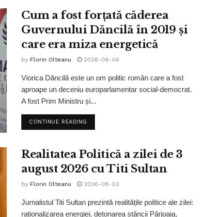
Cum a fost forțată căderea
Guvernului Dăncilă în 2019 și
care era miza energetică
by
Florin Olteanu
2026-08-04
Viorica Dăncilă este un om politic român care a fost
aproape un deceniu europarlamentar social-democrat.
A fost Prim Ministru și...
CONTINUE READING
Realitatea Politică a zilei de 3
august 2026 cu Titi Sultan
by
Florin Olteanu
2026-08-03
Jurnalistul Titi Sultan prezintă realitățile politice ale zilei:
raționalizarea energiei, detonarea stâncii Pârjoaia,