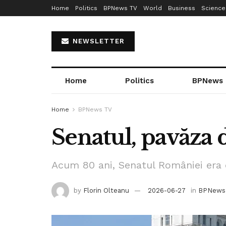
Home
Politics
BPNews TV
World
Business
Science
NEWSLETTER
Home
Politics
BPNews
Home
BPNews TV
Senatul, pavăza 
Acum 80 ani, Senatul României era 
by
Florin Olteanu
2026-06-27
in
BPNews