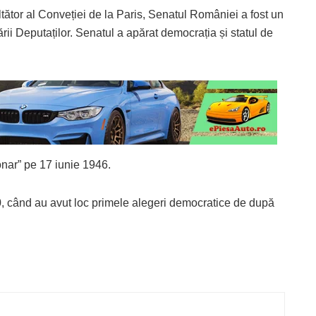
tător al Conveției de la Paris, Senatul României a fost un
ării Deputaților. Senatul a apărat democrația și statul de
onar” pe 17 iunie 1946.
90, când au avut loc primele alegeri democratice de după