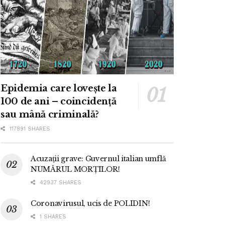
Epidemia care lovește la
100 de ani – coincidență
sau mână criminală?
117891 SHARES
Acuzații grave: Guvernul italian umflă
NUMĂRUL MORȚILOR!
42937 SHARES
Coronavirusul, ucis de POLIDIN!
1 SHARES