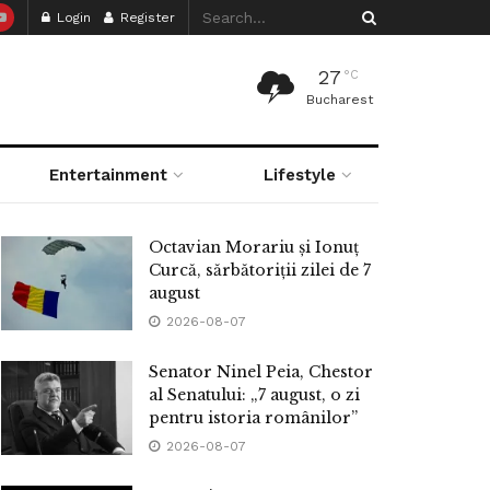
Login
Register
27
°C
Bucharest
Entertainment
Lifestyle
Octavian Morariu și Ionuț
Curcă, sărbătoriții zilei de 7
august
2026-08-07
Senator Ninel Peia, Chestor
al Senatului: „7 august, o zi
pentru istoria românilor”
2026-08-07