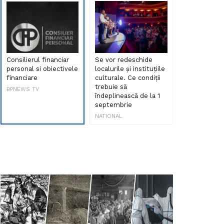
Consilierul financiar
Se vor redeschide
Debut de sen
personal si obiectivele
localurile și instituțiile
muzica româ
financiare
culturale. Ce condiții
Maria Peia r
trebuie să
Internetul la
BPNEWS TV
îndeplinească de la 1
ani!
septembrie
NATIONAL
NATIONAL