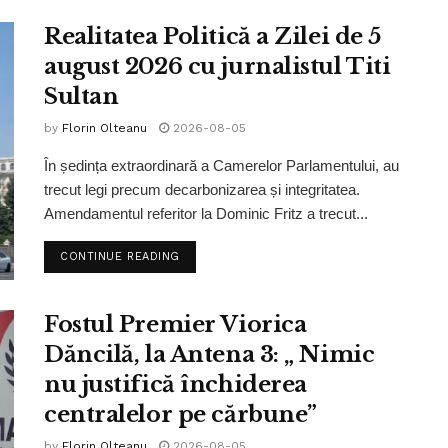
Realitatea Politică a Zilei de 5
august 2026 cu jurnalistul Titi
Sultan
by
Florin Olteanu
2026-08-05
În ședința extraordinară a Camerelor Parlamentului, au
trecut legi precum decarbonizarea și integritatea.
Amendamentul referitor la Dominic Fritz a trecut...
CONTINUE READING
Fostul Premier Viorica
Dăncilă, la Antena 3: „ Nimic
nu justifică închiderea
centralelor pe cărbune”
by
Florin Olteanu
2026-08-05