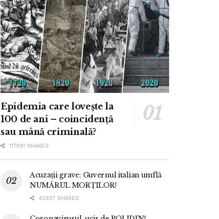
Epidemia care lovește la
100 de ani – coincidență
sau mână criminală?
117891 SHARES
Acuzații grave: Guvernul italian umflă
NUMĂRUL MORȚILOR!
42937 SHARES
Coronavirusul, ucis de POLIDIN!