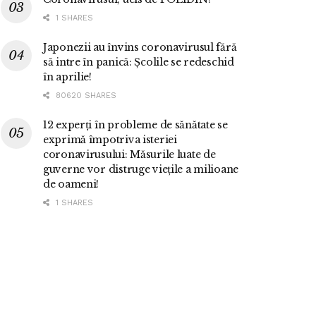
1 SHARES
Japonezii au învins coronavirusul fără
să intre în panică: Școlile se redeschid
în aprilie!
80620 SHARES
12 experți în probleme de sănătate se
exprimă împotriva isteriei
coronavirusului: Măsurile luate de
guverne vor distruge viețile a milioane
de oameni!
1 SHARES