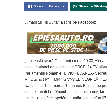
Share on Facebook
Share on Whatsa
Jurnalistul Titi Sultan a scris pe Facebook:
„În această seară, începând cu ora 19.00, vă da
postul național de televiziune PROFI 24 TV alăt
Parlamentul României, LIVIU FLOAREA- Secretar 
Mihalache ( PNT MM ) și VASILE NEGRILĂ – Exper
Naționalist Reformarea României. Emisiunea poat
sau pe canalul de Youtube cu același nume, iar tel
invitații o pot face apelând numărul de telefon 