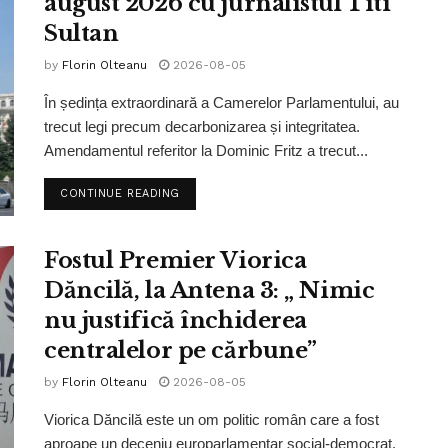
august 2026 cu jurnalistul Titi
Sultan
by
Florin Olteanu
2026-08-05
În ședința extraordinară a Camerelor Parlamentului, au
trecut legi precum decarbonizarea și integritatea.
Amendamentul referitor la Dominic Fritz a trecut...
CONTINUE READING
Fostul Premier Viorica
Dăncilă, la Antena 3: „ Nimic
nu justifică închiderea
centralelor pe cărbune”
by
Florin Olteanu
2026-08-05
Viorica Dăncilă este un om politic român care a fost
aproape un deceniu europarlamentar social-democrat.