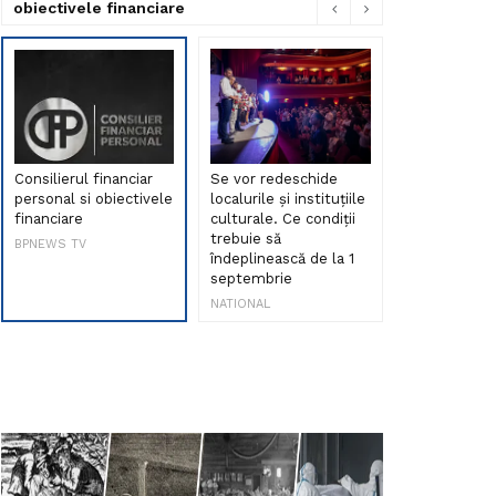
obiectivele financiare
Consilierul financiar
Se vor redeschide
Debut de sen
personal si obiectivele
localurile și instituțiile
muzica româ
financiare
culturale. Ce condiții
Maria Peia r
trebuie să
Internetul la
BPNEWS TV
îndeplinească de la 1
ani!
septembrie
NATIONAL
NATIONAL