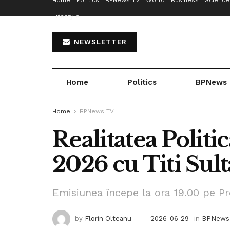
Home
Politics
BPNews TV
World
Business
Science
Lifestyle
NEWSLETTER
Home
Politics
BPNews
Home
BPNews TV
Realitatea Politic
2026 cu Titi Sul
Emisiunea începe la ora 19.00 pe Pr
by
Florin Olteanu
2026-06-29
in
BPNews