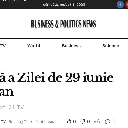
Entertainment
sâmbătă, august 8, 2026
 TV
World
Business
Science
ă a Zilei de 29 iunie
tan
ofi 24 TV
0
0
A
0
 TV
Reading Time: 1 min read
A