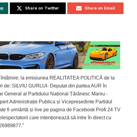
pp
Share on Twitter
Share on Email
u întâlnire: la emisiunea REALITATEA POLITICĂ de la
uri de: SILVIU GURLUI- Deputat din partea AUR în
General al Partidului Național Țărănesc Maniu -
t Administrație Publica și Vicepreședinte Partidul
e fi urmărită și live pe pagina de Facebook Profi 24 TV
espectatorii care intenționează să intre în direct cu
0726989877.”