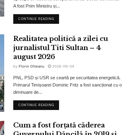
A fost Prim Ministru și...
CONTINUE READING
Realitatea politică a zilei cu
jurnalistul Titi Sultan – 4
august 2026
by
Florin Olteanu
2026-08-04
PNL, PSD și USR se ceartă pe securitatea energetică.
Primarul Timișoarei Dominic Fritz a fost sancționat cu o
diminuare de...
CONTINUE READING
Cum a fost forțată căderea
Guvernului Dăncilă în 2019 și