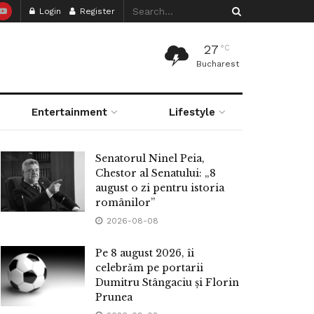
Login
Register
27
°C
Bucharest
Entertainment
Lifestyle
Senatorul Ninel Peia,
Chestor al Senatului: „8
august o zi pentru istoria
românilor”
2026-08-08
Pe 8 august 2026, îi
celebrăm pe portarii
Dumitru Stângaciu și Florin
Prunea