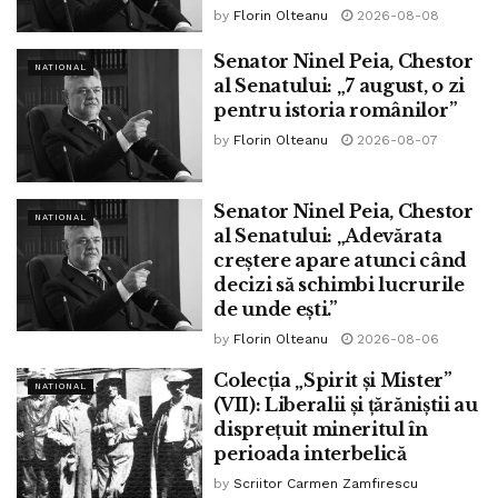
by
Florin Olteanu
2026-08-08
Senator Ninel Peia, Chestor
NATIONAL
al Senatului: „7 august, o zi
pentru istoria românilor”
by
Florin Olteanu
2026-08-07
Senator Ninel Peia, Chestor
NATIONAL
al Senatului: „Adevărata
creștere apare atunci când
decizi să schimbi lucrurile
de unde ești.”
by
Florin Olteanu
2026-08-06
Colecția „Spirit și Mister”
NATIONAL
(VII): Liberalii și țărăniștii au
disprețuit mineritul în
perioada interbelică
by
Scriitor Carmen Zamfirescu