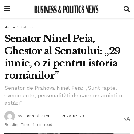
Home
National
Senator Ninel Peia,
Chestor al Senatului: „29
iunie, o zi pentru istoria
românilor”
Senator de Prahova Ninel Peia: „Sunt fapte,
evenimente, personalități de care ne amintim
astăzi”
by
Florin Olteanu
2026-06-29
A
A
Reading Time: 1 min read