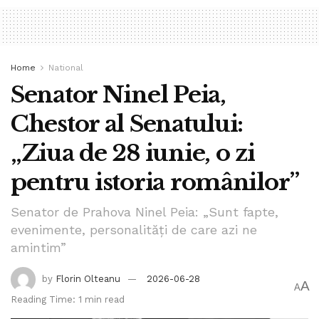
Home
National
Senator Ninel Peia,
Chestor al Senatului:
„Ziua de 28 iunie, o zi
pentru istoria românilor”
Senator de Prahova Ninel Peia: „Sunt fapte,
evenimente, personalități de care azi ne
amintim”
by
Florin Olteanu
2026-06-28
A
A
Reading Time: 1 min read