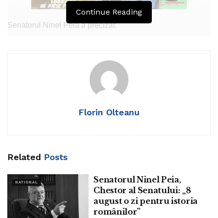
Continue Reading
Senatorul Ninel Peia a precizat:
„La 29 iunie 1521, Neacșu din Câmpulung îl informa pe
Judele Brașovului, Hans Beckner despre mișcările turcilor
care pregăteau o invazie dinspre Giurgiu spre Brașov în
Ardeal.
La 29 iunie, se celebrează Sfinții Apostoli Petru și Pavel.
Florin Olteanu
La Mulți Ani, tuturor celor care-și serbează ziua de nume.
La 29 iunie 1819, se năștea marele istoric Nicolae
Bălcescu. A murit la 29 noiembrie 1852, la Palermo. A scris
Related
Posts
numeroase lucrări dedicate Armatei, economiei, politicii,
insitutției parlamentare în Țara Românească.”
Senatorul Ninel Peia,
NATIONAL
Chestor al Senatului: „8
Tags:
ninel peia
august o zi pentru istoria
românilor”