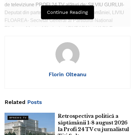
de televiziune PROFI 24 TV alături de: SILVIU GURLUI-
Continue Reading
Deputat din partea AUR în Parlamentul României, LIVIU
FLOAREA- Secretar General al Partidului Național
Țărănesc Maniu -Mihalache ( PNT MM ) și VASILE
NEGRILĂ – Expert Administrație Publica și Vicepreședinte
Partidul Naționalist Reformarea României. Emisiunea
poate fi urmărită și live pe pagina de Facebook Profi 24 TV
sau pe canalul de Youtube cu același nume, iar
telespectatorii care intenționează să intre în direct cu
Florin Olteanu
invitații o pot face apelând numărul de telefon
0726989877.”
Tags:
Titi Sultan
Related
Posts
Retrospectiva politică a
BPNEWS TV
săptămânii 1-8 august 2026
la Profi 24 TV cu jurnalistul