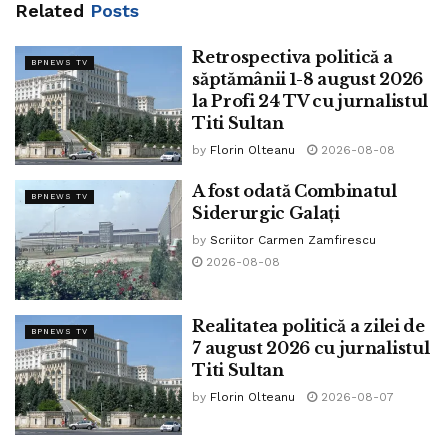
Related
Posts
să fie candidat pe listă PNL-PSD.
Retrospectiva politică a
Nu este etic și moral să consideri că unele partide sunt
BPNEWS TV
săptămânii 1-8 august 2026
extremiste, dar dacă îți vin în partid, membri de la ei, nu mai
la Profi 24 TV cu jurnalistul
sunt extremiști.
Titi Sultan
Premeditat, AUR a fost exclus de la formarea unei
by
Florin Olteanu
2026-08-08
majorități pentru că nu poți să faci majorități fără primele 2
A fost odată Combinatul
BPNEWS TV
partide votate de români la alegerile parlamentare.
Siderurgic Galați
by
Scriitor Carmen Zamfirescu
Siegfried Mureșan a fost europarlamentar și atunci s-a
2026-08-08
poziționat contra României. Așadar, oare cum va putea să
facă bine României dacă atunci când era europarlamentar
vota la Bruxelles, decizii contra României?
Realitatea politică a zilei de
BPNEWS TV
7 august 2026 cu jurnalistul
Tags:
viorica dancila
Titi Sultan
by
Florin Olteanu
2026-08-07