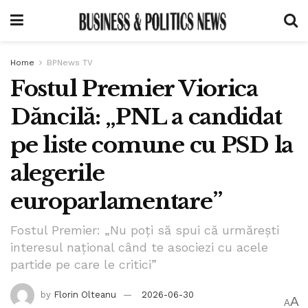
Home
BPNews TV
Fostul Premier Viorica
Dăncilă: „PNL a candidat
pe liste comune cu PSD la
alegerile
europarlamentare”
Fostul Premier: „Nu poți să spui că urmărești
interesul național când te asociezi cu acele
partide pe care le critici”
by
Florin Olteanu
2026-06-30
A
A