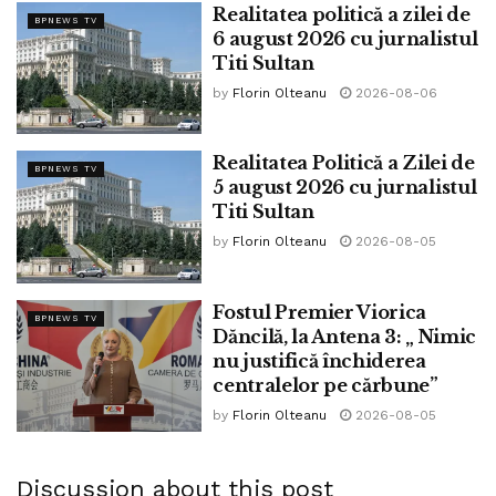
Realitatea politică a zilei de
BPNEWS TV
6 august 2026 cu jurnalistul
Titi Sultan
by
Florin Olteanu
2026-08-06
Realitatea Politică a Zilei de
BPNEWS TV
5 august 2026 cu jurnalistul
Titi Sultan
by
Florin Olteanu
2026-08-05
Fostul Premier Viorica
BPNEWS TV
Dăncilă, la Antena 3: „ Nimic
nu justifică închiderea
centralelor pe cărbune”
by
Florin Olteanu
2026-08-05
Discussion about this post