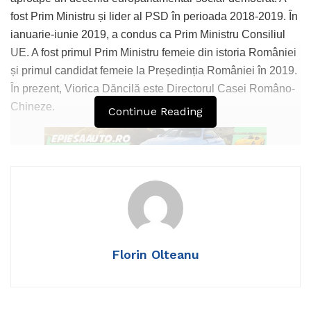
fost Prim Ministru și lider al PSD în perioada 2018-2019. În
ianuarie-iunie 2019, a condus ca Prim Ministru Consiliul
UE. A fost primul Prim Ministru femeie din istoria României
și primul candidat femeie la Președinția României în 2019.
În prezent, Viorica Dăncilă este Directorul Casei Româno-
Chineze.
Continue Reading
Aflată la Realitatea Plus, fostul premier Viorica Dăncilă a
comentat faptul că PNL, USR vor să continue să distrugă
ceea ce au început sub masca așa-ziselor reforme.
De asemenea, fostul oficial român a vorbit despre ipocrizia
Florin Olteanu
PNL care l-a avut candidat pe Siegfried Mureșan candidat
pe liste comune cu PSD. Siegried Mureșan știa că
Premierul Sorin Grindeanu a dat OUG 13 când a acceptat