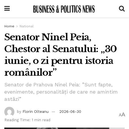
Home
National
Senator Ninel Peia,
Chestor al Senatului: „30
iunie, o zi pentru istoria
românilor”
Senator de Prahova Ninel Peia: ”Sunt fapte,
evenimente, personalități de care ne amintim
astăzi”
by
Florin Olteanu
2026-06-30
A
A
Reading Time: 1 min read