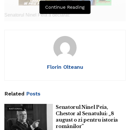
Continue Reading
Senatorul Ninel Peia a declarat:
„Ne amintim astăzi de marii sportivi care au fost Mihai
Flamaropol și Lajos Sătmărean.
Acum 2 ani, ne-a părăsit marea actriță Ileana Stana
Ionescu
Florin Olteanu
În calendarul ortodox, celebrăm Soborul celor 12 apostoli”
Tags:
ninel peia
Related
Posts
Senatorul Ninel Peia,
NATIONAL
Chestor al Senatului: „8
august o zi pentru istoria
românilor”