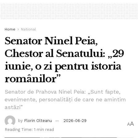
Home
National
Senator Ninel Peia,
Chestor al Senatului: „29
iunie, o zi pentru istoria
românilor”
Senator de Prahova Ninel Peia: „Sunt fapte,
evenimente, personalități de care ne amintim
astăzi”
by
Florin Olteanu
2026-06-29
A
A
Reading Time: 1 min read