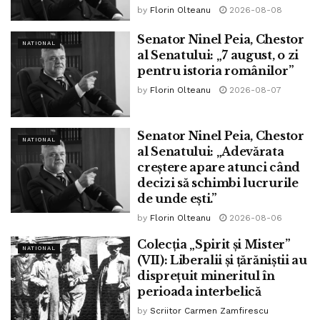
by
Florin Olteanu
2026-08-08
Senator Ninel Peia, Chestor
NATIONAL
al Senatului: „7 august, o zi
pentru istoria românilor”
by
Florin Olteanu
2026-08-07
Senator Ninel Peia, Chestor
NATIONAL
al Senatului: „Adevărata
creștere apare atunci când
decizi să schimbi lucrurile
de unde ești.”
by
Florin Olteanu
2026-08-06
Colecția „Spirit și Mister”
NATIONAL
(VII): Liberalii și țărăniștii au
disprețuit mineritul în
perioada interbelică
by
Scriitor Carmen Zamfirescu