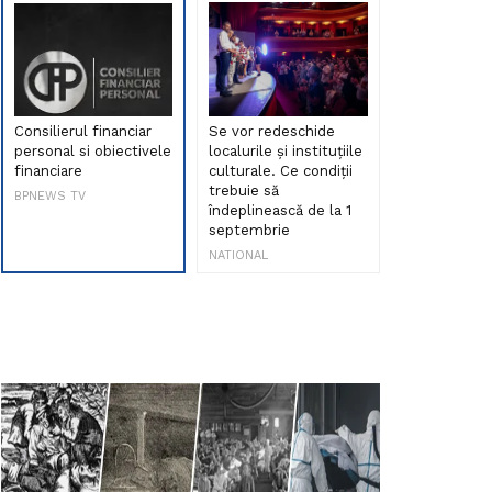
Consilierul financiar
Se vor redeschide
Debut de sen
personal si obiectivele
localurile și instituțiile
muzica româ
financiare
culturale. Ce condiții
Maria Peia r
trebuie să
Internetul la
BPNEWS TV
îndeplinească de la 1
ani!
septembrie
NATIONAL
NATIONAL