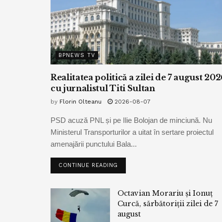
BPNEWS TV
Realitatea politică a zilei de 7 august 202
cu jurnalistul Titi Sultan
by
Florin Olteanu
2026-08-07
PSD acuză PNL și pe Ilie Bolojan de minciună. Nu
Ministerul Transporturilor a uitat în sertare proiectul
amenajării punctului Bala...
CONTINUE READING
Octavian Morariu și Ionuț
Curcă, sărbătoriții zilei de 7
august