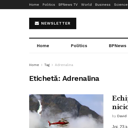
Home
Politics
BPNews TV
World
Business
Science
NEWSLETTER
Home
Politics
BPNews
Home
Tag
Adrenalina
Etichetă:
Adrenalina
Echi
nici
by
David
Joi, 23 