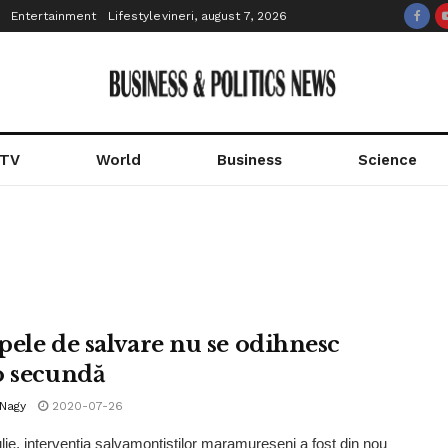
Entertainment
Lifestyle
vineri, august 7, 2026
 TV
World
Business
Science
pele de salvare nu se odihnesc
o secundă
 Nagy
2020-07-26
iulie, intervenția salvamontiștilor maramureșeni a fost din nou