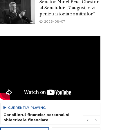
Senator Ninel Peia, Chestor
al Senatului: „7 august, o zi
pentru istoria românilor”
2026-08-07
CURRENTLY PLAYING
Consilierul financiar personal si
obiectivele financiare