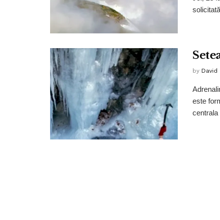
solicitat
Sete
by
David
Adrenali
este for
centrala 