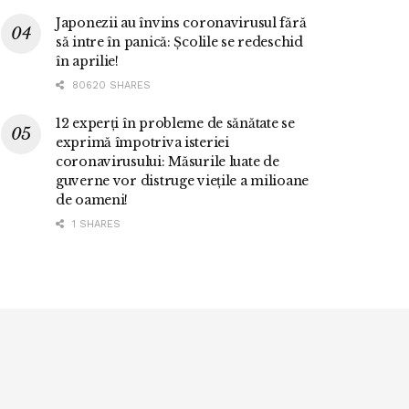
Japonezii au învins coronavirusul fără
să intre în panică: Școlile se redeschid
în aprilie!
80620 SHARES
12 experți în probleme de sănătate se
exprimă împotriva isteriei
coronavirusului: Măsurile luate de
guverne vor distruge viețile a milioane
de oameni!
1 SHARES