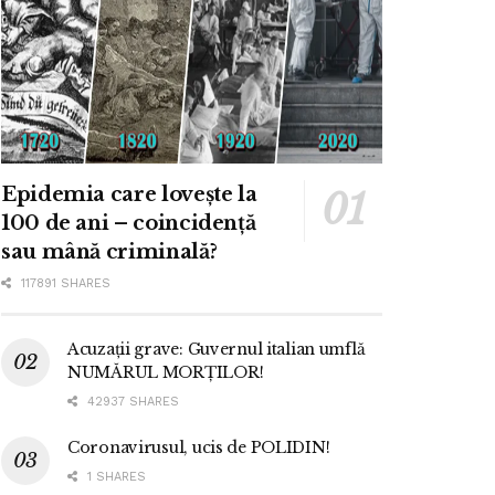
Epidemia care lovește la
100 de ani – coincidență
sau mână criminală?
117891 SHARES
Acuzații grave: Guvernul italian umflă
NUMĂRUL MORȚILOR!
42937 SHARES
Coronavirusul, ucis de POLIDIN!
1 SHARES