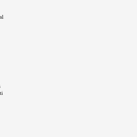
al
6
ti