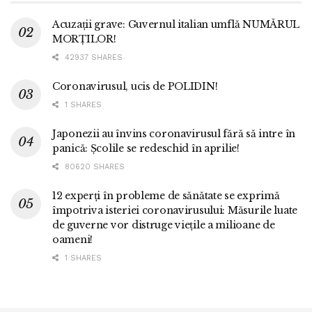
Acuzații grave: Guvernul italian umflă NUMĂRUL
MORȚILOR!
42937 SHARES
Coronavirusul, ucis de POLIDIN!
1 SHARES
Japonezii au învins coronavirusul fără să intre în
panică: Școlile se redeschid în aprilie!
80620 SHARES
12 experți în probleme de sănătate se exprimă
împotriva isteriei coronavirusului: Măsurile luate
de guverne vor distruge viețile a milioane de
oameni!
1 SHARES