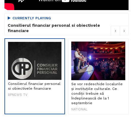
CURRENTLY PLAYING
Consilierul financiar personal si obiectivele
financiare
Consilierul financiar personal
Se vor redeschide localurile
si obiectivele financiare
și instituțiile culturale. Ce
condiții trebuie să
BPNEWS TV
îndeplinească de la 1
septembrie
NATIONAL