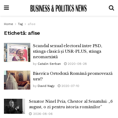
Home
Tag
afise
Etichetă:
afise
Scandal sexual electoral între PSD,
stânga clasică și USR-PLUS, stânga
neomarxistă
by
Catalin Serban
2020-08-28
Biserica Ortodoxă Română promovează
ura!?
by
David Nagy
2020-07-10
Senator Ninel Peia, Chestor al Senatului: „6
august, o zi pentru istoria românilor”
2026-08-06