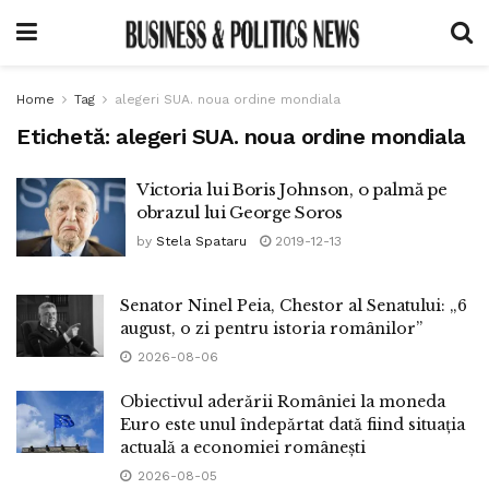
Home
Tag
alegeri SUA. noua ordine mondiala
Etichetă:
alegeri SUA. noua ordine mondiala
Victoria lui Boris Johnson, o palmă pe
obrazul lui George Soros
by
Stela Spataru
2019-12-13
Senator Ninel Peia, Chestor al Senatului: „6
august, o zi pentru istoria românilor”
2026-08-06
Obiectivul aderării României la moneda
Euro este unul îndepărtat dată fiind situația
actuală a economiei românești
2026-08-05