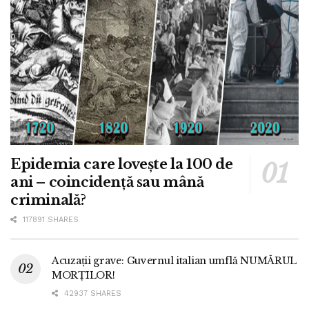
Epidemia care lovește la 100 de
ani – coincidență sau mână
criminală?
117891 SHARES
Acuzații grave: Guvernul italian umflă NUMĂRUL
MORȚILOR!
42937 SHARES