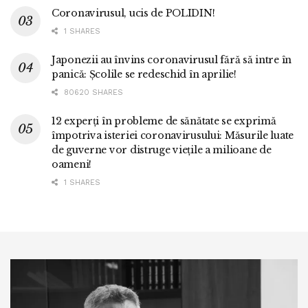
Coronavirusul, ucis de POLIDIN!
1 SHARES
Japonezii au învins coronavirusul fără să intre în
panică: Școlile se redeschid în aprilie!
80620 SHARES
12 experți în probleme de sănătate se exprimă
împotriva isteriei coronavirusului: Măsurile luate
de guverne vor distruge viețile a milioane de
oameni!
1 SHARES