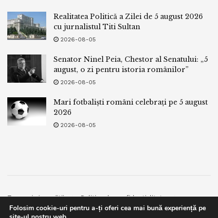
Realitatea Politică a Zilei de 5 august 2026
cu jurnalistul Titi Sultan
2026-08-05
Senator Ninel Peia, Chestor al Senatului: „5
august, o zi pentru istoria românilor”
2026-08-05
Mari fotbaliști români celebrați pe 5 august
2026
2026-08-05
Termeni si conditii
Politica de confidentialitate
Folosim cookie-uri pentru a-ți oferi cea mai bună experiență pe
Facebook
Contact
site-ul nostru web.